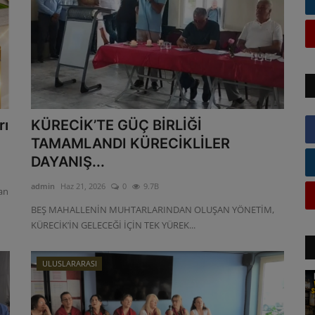
rı
KÜRECİK’TE GÜÇ BİRLİĞİ
TAMAMLANDI KÜRECİKLİLER
DAYANIŞ...
admin
Haz 21, 2026
0
9.7B
an
BEŞ MAHALLENİN MUHTARLARINDAN OLUŞAN YÖNETİM,
KÜRECİK’İN GELECEĞİ İÇİN TEK YÜREK...
ULUSLARARASI