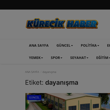
ANA SAYFA
GÜNCEL
POLİTİKA
E
YEMEK
SPOR
SEYAHAT
EĞİTİM
ANA SAYFA
dayanışma
Etiket:
dayanışma
GÜNCEL