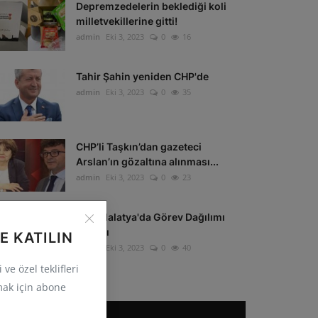
Depremzedelerin beklediği koli
milletvekillerine gitti!
admin
Eki 3, 2023
0
16
Tahir Şahin yeniden CHP'de
admin
Eki 3, 2023
0
35
CHP’li Taşkın’dan gazeteci
Arslan’ın gözaltına alınması...
admin
Eki 3, 2023
0
23
CHP Malatya'da Görev Dağılımı
Yapıldı
E KATILIN
admin
Eki 3, 2023
0
40
ve özel teklifleri
ak için abone
POPÜLER ETIKETLER