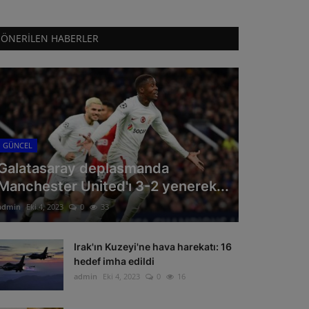
ÖNERILEN HABERLER
GÜNCEL
Galatasaray deplasmanda
Manchester United'ı 3-2 yenerek...
admin
Eki 4, 2023
0
33
Irak'ın Kuzeyi'ne hava harekatı: 16
hedef imha edildi
admin
Eki 4, 2023
0
16