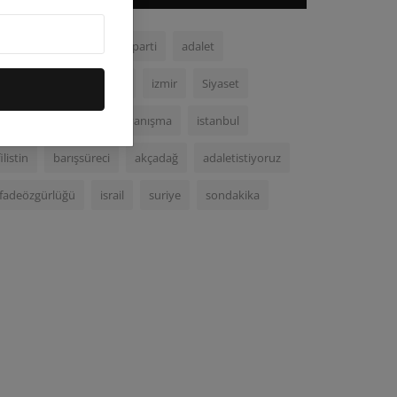
chp
malatya
demparti
adalet
demokrasi
ortadoğu
izmir
Siyaset
Kurecik
gazze
dayanışma
istanbul
filistin
barışsüreci
akçadağ
adaletistiyoruz
ifadeözgürlüğü
israil
suriye
sondakika