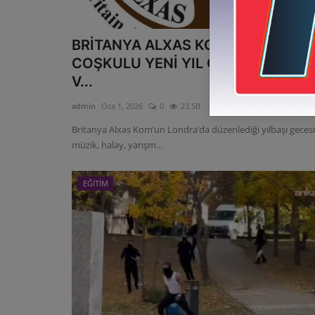
BRİTANYA ALXAS KOM’DAN
COŞKULU YENİ YIL GECESİ 2025’E
V...
admin
Oca 1, 2026
0
23.5B
Britanya Alxas Kom’un Londra’da düzenlediği yılbaşı gecesi
müzik, halay, yarışm...
EĞİTİM