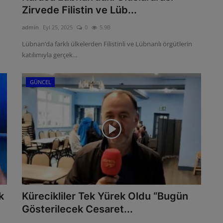
Zirvede Filistin ve Lüb...
admin
Eyl 25, 2025
0
5.9B
Lübnan’da farklı ülkelerden Filistinli ve Lübnanlı örgütlerin
katılımıyla gerçek...
GÜNCEL
k
Kürecikliler Tek Yürek Oldu “Bugün
Gösterilecek Cesaret...