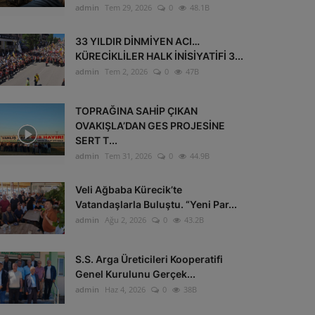
admin
Tem 29, 2026
0
48.1B
33 YILDIR DİNMİYEN ACI…
KÜRECİKLİLER HALK İNİSİYATİFİ 3...
admin
Tem 2, 2026
0
47B
TOPRAĞINA SAHİP ÇIKAN
OVAKIŞLA’DAN GES PROJESİNE
SERT T...
admin
Tem 31, 2026
0
44.9B
Veli Ağbaba Kürecik’te
Vatandaşlarla Buluştu. “Yeni Par...
admin
Ağu 2, 2026
0
43.2B
S.S. Arga Üreticileri Kooperatifi
Genel Kurulunu Gerçek...
admin
Haz 4, 2026
0
38B