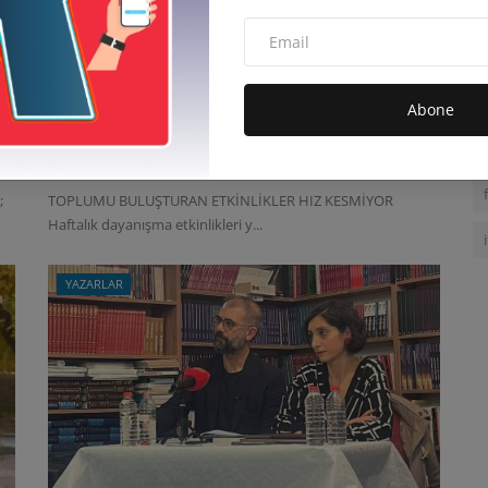
BRİTANYA KÜRECİKLİLER
DAYANIŞMA VE KÜLTÜR DERNEĞİ,
Abone
KEPE...
admin
Ara 8, 2025
0
24.9B
;
TOPLUMU BULUŞTURAN ETKİNLİKLER HIZ KESMİYOR
Haftalık dayanışma etkinlikleri y...
YAZARLAR