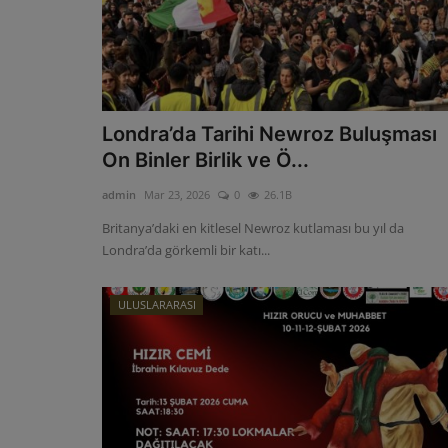
Londra’da Tarihi Newroz Buluşması
On Binler Birlik ve Ö...
admin
Mar 23, 2026
0
26.1B
Britanya’daki en kitlesel Newroz kutlaması bu yıl da
Londra’da görkemli bir katı...
ULUSLARARASI