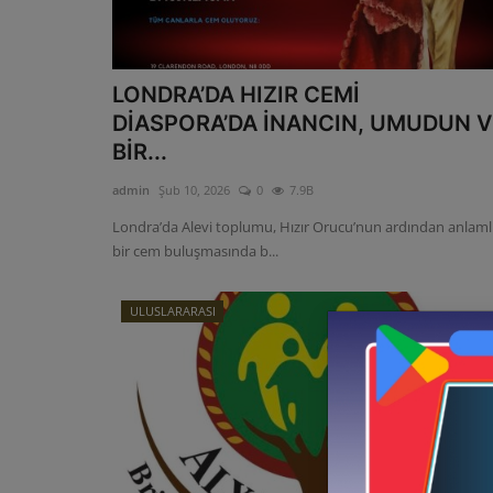
LONDRA’DA HIZIR CEMİ
DİASPORA’DA İNANCIN, UMUDUN V
BİR...
admin
Şub 10, 2026
0
7.9B
Londra’da Alevi toplumu, Hızır Orucu’nun ardından anlaml
bir cem buluşmasında b...
ULUSLARARASI