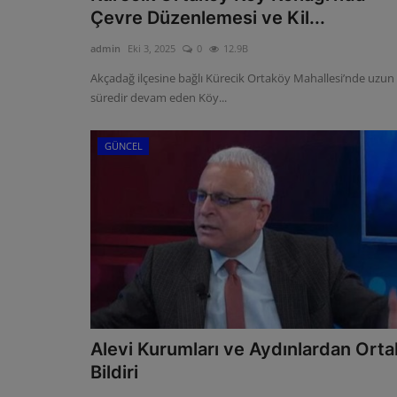
Çevre Düzenlemesi ve Kil...
admin
Eki 3, 2025
0
12.9B
Akçadağ ilçesine bağlı Kürecik Ortaköy Mahallesi’nde uzun
süredir devam eden Köy...
GÜNCEL
Alevi Kurumları ve Aydınlardan Orta
Bildiri