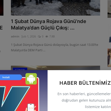
1 Şubat Dünya Rojava Günü’nde
E
Malatya’dan Güçlü Çıkış: ...
admin
Şub 1, 2026
0
7.8B
1 Şubat Dünya Rojava Günü dolayısıyla, bugün saat 13.00’te
Malatya’da DEM Parti ...
ı
GÜNCEL
HABER BÜLTENIMIZ
En son haberleri, güncellemeleri 
doğrudan gelen kutunuza alm
listemize katılın