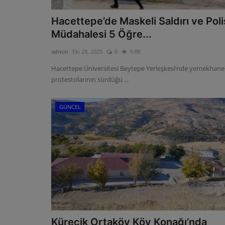
Hacettepe’de Maskeli Saldırı ve Poli
Müdahalesi 5 Öğre...
admin
Eki 28, 2025
0
9.8B
Hacettepe Üniversitesi Beytepe Yerleşkesi’nde yemekhane
protestolarının sürdüğü ...
GÜNCEL
Kürecik Ortaköy Köy Konağı’nda