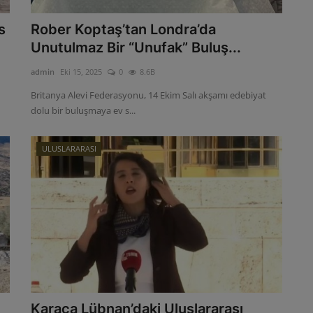
s
Rober Koptaş’tan Londra’da
Unutulmaz Bir “Unufak” Buluş...
admin
Eki 15, 2025
0
8.6B
Britanya Alevi Federasyonu, 14 Ekim Salı akşamı edebiyat
dolu bir buluşmaya ev s...
ULUSLARARASI
Karaca Lübnan’daki Uluslararası