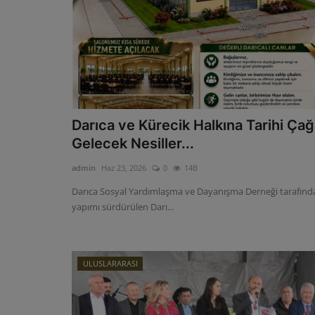
Darıca ve Kürecik Halkına Tarihi Çağ
Gelecek Nesiller...
admin
Haz 23, 2026
0
14B
Darıca Sosyal Yardımlaşma ve Dayanışma Derneği tarafınd
yapımı sürdürülen Darı...
ULUSLARARASI