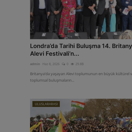
Londra’da Tarihi Buluşma 14. Britan
Alevi Festivali’n...
admin
Haz 8, 2026
0
29.8B
Britanya’da yaşayan Alevi toplumunun en büyük kültürel 
toplumsal buluşmaların...
ULUSLARARASI