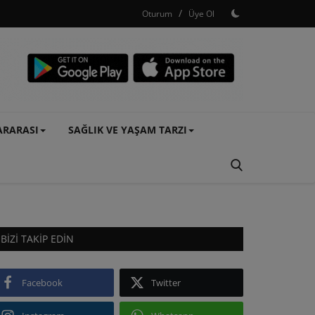
/
Oturum
Üye Ol
ARARASI
SAĞLIK VE YAŞAM TARZI
BIZI TAKIP EDIN
Facebook
Twitter