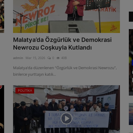
Malatya’da Özgürlük ve Demokrasi
Newrozu Coşkuyla Kutlandı
admin
Mar 15, 2026
0
40B
Malatya’da düzenlenen “Özgürlük ve Demokrasi Newrozu”,
binlerce yurttaşın katılı...
POLİTİKA