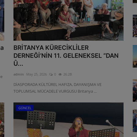
ya
BRİTANYA KÜRECİKLİLER
DERNEĞİ’NİN 11. GELENEKSEL “DAN
Û...
admin
May 25, 2026
0
26.2B
ve
DİASPORADA KÜLTÜREL HAFIZA, DAYANIŞMA VE
TOPLUMSAL MÜCADELE VURGUSU Britanya ...
GÜNCEL