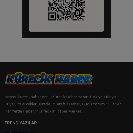
https://kurecikhaber.net - “Kürecik Haber Yazar, Türkiye, Dünya
Duyar.” “Gerçekler Burada.” “Tarafsız Haber, Güçlü Yorum.” “Her An,
Her Yerde Haber.” “Kürecik’in Haber Merkezi.”
TREND YAZILAR