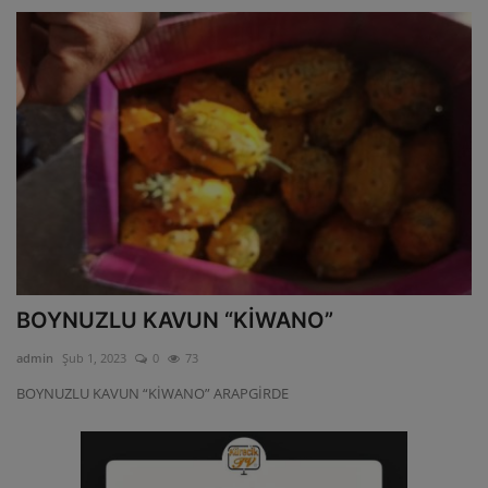
BOYNUZLU KAVUN “KİWANO”
admin
Şub 1, 2023
0
73
BOYNUZLU KAVUN “KİWANO” ARAPGİRDE