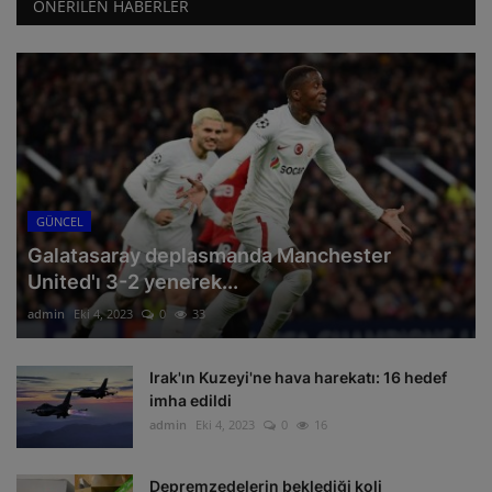
ÖNERILEN HABERLER
GÜNCEL
Galatasaray deplasmanda Manchester
United'ı 3-2 yenerek...
admin
Eki 4, 2023
0
33
Irak'ın Kuzeyi'ne hava harekatı: 16 hedef
imha edildi
admin
Eki 4, 2023
0
16
Depremzedelerin beklediği koli