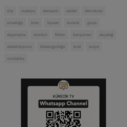
chp
malatya
demparti
adalet
demokrasi
ortadoğu
izmir
Siyaset
Kurecik
gazze
dayanışma
istanbul
filistin
barışsüreci
akçadağ
adaletistiyoruz
ifadeözgürlüğü
israil
suriye
sondakika