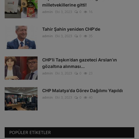
milletvekillerine gitti!
admin
Eki 3, 2023
0
16
Tahir Şahin yeniden CHP'de
admin
Eki 3, 2023
0
35
CHP’li Taşkın’dan gazeteci Arslan’ın
gözaltına alınması...
admin
Eki 3, 2023
0
23
CHP Malatya'da Görev Dağılımı Yapıldı
admin
Eki 3, 2023
0
40
POPÜLER ETIKETLER