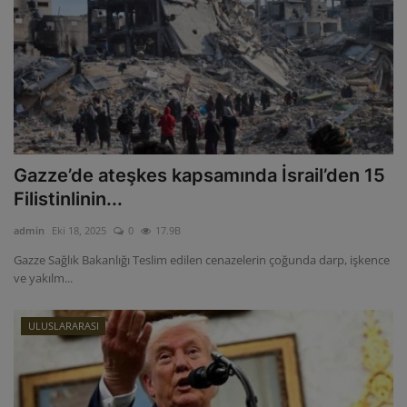
Gazze’de ateşkes kapsamında İsrail’den 15
Filistinlinin...
admin
Eki 18, 2025
0
17.9B
Gazze Sağlık Bakanlığı Teslim edilen cenazelerin çoğunda darp, işkence
ve yakılm...
ULUSLARARASI