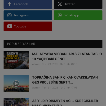
Facebook
Twitter
Instagram
Whatsapp
Youtube
POPÜLER YAZILAR
MALATYA’DA VİCDANLARI SIZLATAN TABLO
19 YAŞINDAKİ GENCİ...
admin
Tem 29, 2026
0
48.1B
TOPRAĞINA SAHİP ÇIKAN OVAKIŞLA’DAN
GES PROJESİNE SERT T...
admin
Tem 31, 2026
0
47.9B
33 YILDIR DİNMİYEN ACI… KÜRECİKLİLER
HALK İNİSİYATİFİ 3...