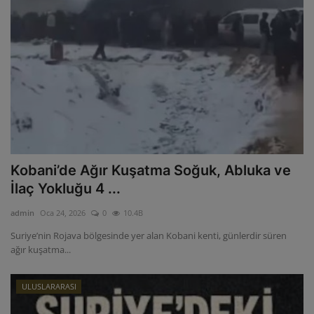
Kobani’de Ağır Kuşatma Soğuk, Abluka ve
İlaç Yokluğu 4 ...
admin
Oca 24, 2026
0
10.4B
Suriye’nin Rojava bölgesinde yer alan Kobani kenti, günlerdir süren
ağır kuşatma...
ULUSLARARASI