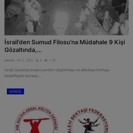
İsrail’den Sumud Filosu’na Müdahale 9 Kişi
Gözaltında,...
admin
Eki 2, 2025
0
1.1B
İsrail, Gazze’ye insani yardım ulaştırmayı ve ablukayı kırmayı
hedefleyen Kürese...
GÜNCEL