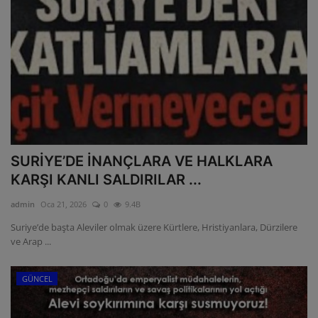
SURİYE’DE İNANÇLARA VE HALKLARA
KARŞI KANLI SALDIRILAR ...
admin
Oca 21, 2026
0
9.4B
Suriye’de başta Aleviler olmak üzere Kürtlere, Hristiyanlara, Dürzilere
ve Arap ...
GÜNCEL