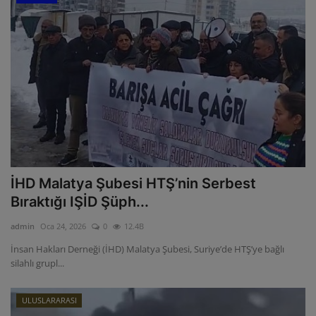
İHD Malatya Şubesi HTŞ’nin Serbest
Bıraktığı IŞİD Şüph...
admin
Oca 24, 2026
0
12.4B
İnsan Hakları Derneği (İHD) Malatya Şubesi, Suriye’de HTŞ’ye bağlı
silahlı grupl...
ULUSLARARASI