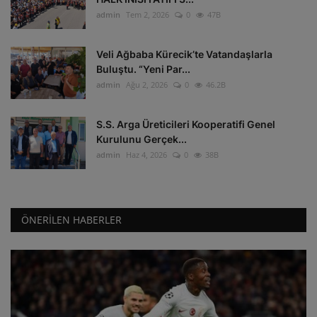
admin
Tem 2, 2026
0
47B
Veli Ağbaba Kürecik’te Vatandaşlarla
Buluştu. “Yeni Par...
admin
Ağu 2, 2026
0
46.2B
S.S. Arga Üreticileri Kooperatifi Genel
Kurulunu Gerçek...
admin
Haz 4, 2026
0
38B
ÖNERILEN HABERLER