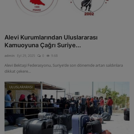
Alevi Kurumlarından Uluslararası
Kamuoyuna Çağrı Suriye...
admin
Eyl 29, 2025
0
9.6B
Alevi Bektaşi Federasyonu, Suriye’de son dönemde artan saldırılara
dikkat çekere...
ULUSLARARASI