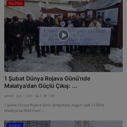
POLİTİKA
1 Şubat Dünya Rojava Günü’nde
Malatya’dan Güçlü Çıkış: ...
admin
Şub 1, 2026
0
7.8B
1 Şubat Dünya Rojava Günü dolayısıyla, bugün saat 13.00’te
Malatya’da DEM Parti ...
GÜNCEL