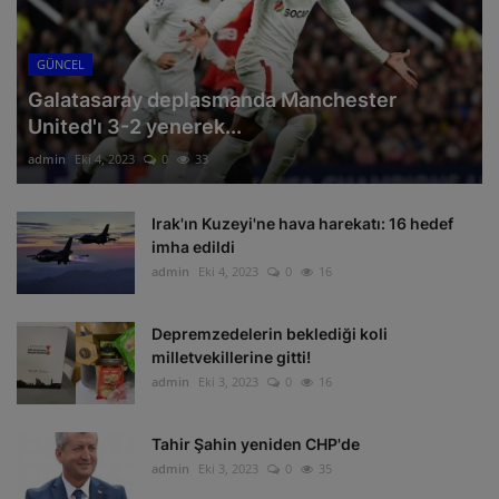
GÜNCEL
Galatasaray deplasmanda Manchester
United'ı 3-2 yenerek...
admin
Eki 4, 2023
0
33
Irak'ın Kuzeyi'ne hava harekatı: 16 hedef
imha edildi
admin
Eki 4, 2023
0
16
Depremzedelerin beklediği koli
milletvekillerine gitti!
admin
Eki 3, 2023
0
16
Tahir Şahin yeniden CHP'de
admin
Eki 3, 2023
0
35