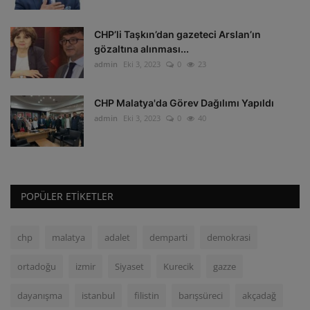
CHP’li Taşkın’dan gazeteci Arslan’ın
gözaltına alınması...
admin
Eki 3, 2023
0
23
CHP Malatya'da Görev Dağılımı Yapıldı
admin
Eki 3, 2023
0
40
POPÜLER ETIKETLER
chp
malatya
adalet
demparti
demokrasi
ortadoğu
izmir
Siyaset
Kurecik
gazze
dayanışma
istanbul
filistin
barışsüreci
akçadağ