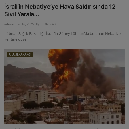
İsrail’in Nebatiye’ye Hava Saldırısında 12
Sivil Yarala...
admin
Eyl 16, 2025
0
5.4B
Lübnan Sağlık Bakanlığı, İsrail’in Güney Lübnan’da bulunan Nebatiye
kentine düze...
ULUSLARARASI