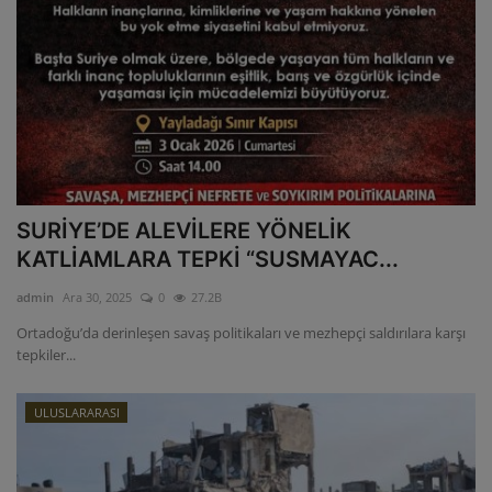
SURİYE’DE ALEVİLERE YÖNELİK
KATLİAMLARA TEPKİ “SUSMAYAC...
admin
Ara 30, 2025
0
27.2B
Ortadoğu’da derinleşen savaş politikaları ve mezhepçi saldırılara karşı
tepkiler...
ULUSLARARASI