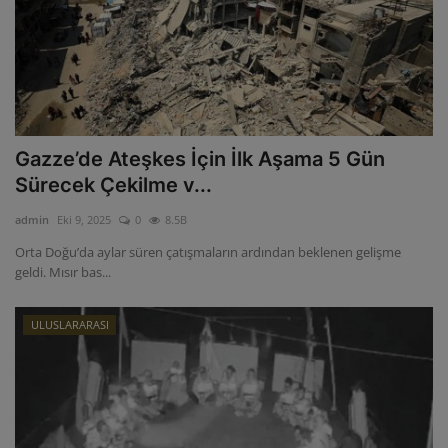
Gazze’de Ateşkes İçin İlk Aşama 5 Gün
Sürecek Çekilme v...
admin
Eki 9, 2025
0
8.5B
Orta Doğu’da aylar süren çatışmaların ardından beklenen gelişme
geldi. Mısır bas...
ULUSLARARASI