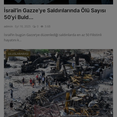
İsrail’in Gazze’ye Saldırılarında Ölü Sayısı
50’yi Buld...
admin
Eyl 18, 2025
0
3.6B
İsrail’in bugün Gazze’ye düzenlediği saldırılarda en az 50 Filistinli
hayatını k...
ULUSLARARASI