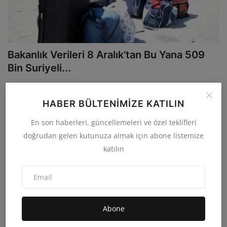
Bakanlık Verileri 8 Aralık’tan Bu Yana 509
Bin Suriyeli...
admin
Eyl 29, 2025
0
14.3B
İçişleri Bakanlığı, 8 Aralık 2024’ten bu yana Türkiye’den Suriye’ye
HABER BÜLTENIMIZE KATILIN
gönüllü dönü...
En son haberleri, güncellemeleri ve özel teklifleri
doğrudan gelen kutunuza almak için abone listemize
ULUSLARARASI
katılın
Abone