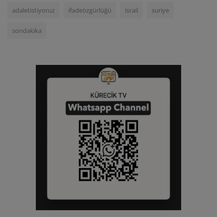
adaletistiyoruz
ifadeözgürlüğü
israil
suriye
sondakika