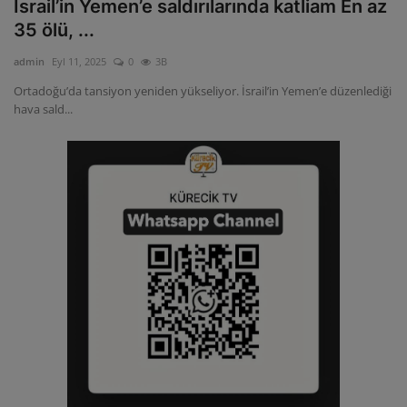
İsrail’in Yemen’e saldırılarında katliam En az
35 ölü, ...
admin
Eyl 11, 2025
0
3B
Ortadoğu’da tansiyon yeniden yükseliyor. İsrail’in Yemen’e düzenlediği
hava sald...