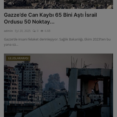
Gazze’de Can Kaybı 65 Bini Aştı İsrail
Ordusu 50 Noktay...
admin
Eyl 20, 2025
0
6.6B
Gazze’de insani felaket derinleşiyor. Sağlık Bakanlığı, Ekim 2023’ten bu
yana sü...
ULUSLARARASI