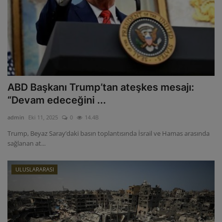
ABD Başkanı Trump’tan ateşkes mesajı:
“Devam edeceğini ...
admin
Eki 11, 2025
0
14.4B
Trump, Beyaz Saray’daki basın toplantısında İsrail ve Hamas arasında
sağlanan at...
ULUSLARARASI