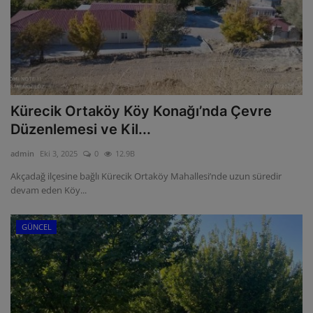
Kürecik Ortaköy Köy Konağı’nda Çevre
Düzenlemesi ve Kil...
admin
Eki 3, 2025
0
12.9B
Akçadağ ilçesine bağlı Kürecik Ortaköy Mahallesi’nde uzun süredir
devam eden Köy...
GÜNCEL