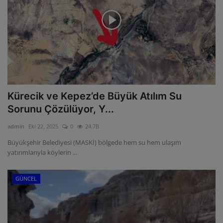
Kürecik ve Kepez’de Büyük Atılım Su
Sorunu Çözülüyor, Y...
admin
Eki 22, 2025
0
24.7B
Büyükşehir Belediyesi (MASKİ) bölgede hem su hem ulaşım
yatırımlarıyla köylerin ...
GÜNCEL