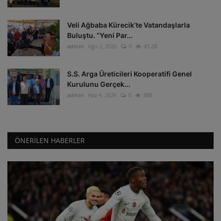
Veli Ağbaba Kürecik’te Vatandaşlarla
Buluştu. “Yeni Par...
admin
Ağu 2, 2026
0
43.2B
S.S. Arga Üreticileri Kooperatifi Genel
Kurulunu Gerçek...
admin
Haz 4, 2026
0
38B
ÖNERILEN HABERLER