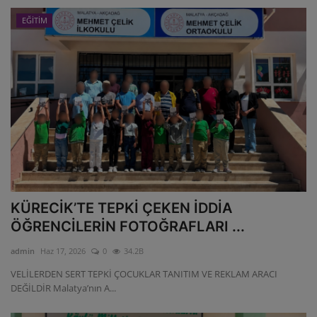
EĞİTİM
KÜRECİK’TE TEPKİ ÇEKEN İDDİA
ÖĞRENCİLERİN FOTOĞRAFLARI ...
admin
Haz 17, 2026
0
34.2B
VELİLERDEN SERT TEPKİ ÇOCUKLAR TANITIM VE REKLAM ARACI
DEĞİLDİR Malatya’nın A...