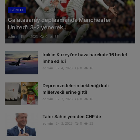
GÜNCEL
Galatasaray deplasmanda Manchester
United'ı 3-2 yenerek...
admin
Eki 4, 2023
0
33
Irak'ın Kuzeyi'ne hava harekatı: 16 hedef
imha edildi
admin
Eki 4, 2023
0
16
Depremzedelerin beklediği koli
milletvekillerine gitti!
admin
Eki 3, 2023
0
16
Tahir Şahin yeniden CHP'de
admin
Eki 3, 2023
0
35