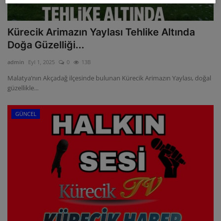
Kürecik Arimazın Yaylası Tehlike Altında
Doğa Güzelliği...
admin
Eyl 1, 2025
0
13B
Malatya’nın Akçadağ ilçesinde bulunan Kürecik Arimazın Yaylası, doğal
güzellikle...
GÜNCEL