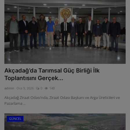
Akçadağ’da Tarımsal Güç Birliği İlk
Toplantısını Gerçek...
admin
Oca 9, 2026
0
14B
Akçadağ Ziraat Odası’nda, Ziraat Odası Başkanı ve Arga Üreticileri ve
Pazarlama ...
GÜNCEL