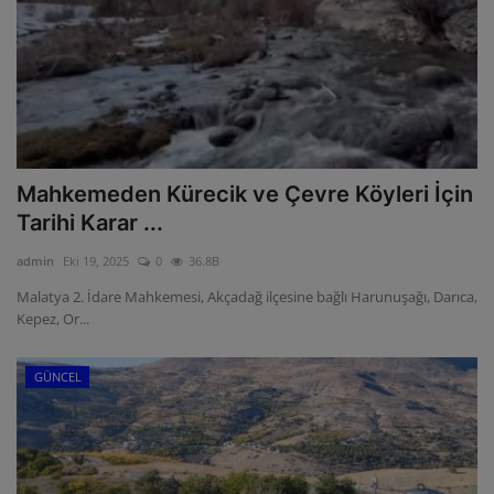
Mahkemeden Kürecik ve Çevre Köyleri İçin
Tarihi Karar ...
admin
Eki 19, 2025
0
36.8B
Malatya 2. İdare Mahkemesi, Akçadağ ilçesine bağlı Harunuşağı, Darıca,
Kepez, Or...
GÜNCEL