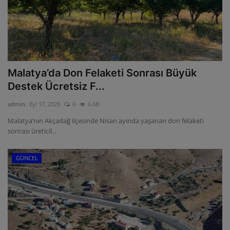
Malatya’da Don Felaketi Sonrası Büyük
Destek Ücretsiz F...
admin
Eyl 17, 2025
0
6.6B
Malatya’nın Akçadağ ilçesinde Nisan ayında yaşanan don felaketi
sonrası üreticil...
GÜNCEL