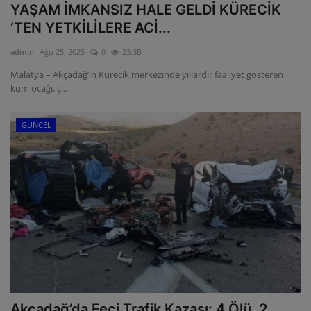
YAŞAM İMKANSIZ HALE GELDİ KÜRECİK
‘TEN YETKİLİLERE ACİ...
admin
Ağu 25, 2025
0
23.3B
Malatya – Akçadağ’ın Kürecik merkezinde yıllardır faaliyet gösteren
kum ocağı, ç...
GÜNCEL
Akçadağ’da Feci Trafik Kazası: 4 Ölü, 2