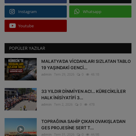
Instagram
Whatsapp
Youtube
POPÜLER YAZILAR
MALATYA’DA VİCDANLARI SIZLATAN TABLO
19 YAŞINDAKİ GENCİ...
admin
Tem 29, 2026
0
48.1B
33 YILDIR DİNMİYEN ACI… KÜRECİKLİLER
HALK İNİSİYATİFİ 3...
admin
Tem 2, 2026
0
47B
TOPRAĞINA SAHİP ÇIKAN OVAKIŞLA’DAN
GES PROJESİNE SERT T...
admin
Tem 31, 2026
0
44.9B