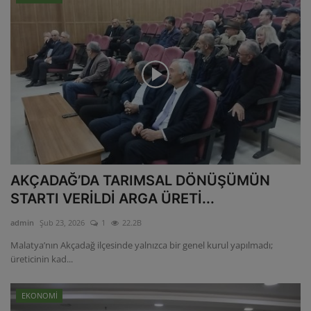
AKÇADAĞ’DA TARIMSAL DÖNÜŞÜMÜN
STARTI VERİLDİ ARGA ÜRETİ...
admin
Şub 23, 2026
1
22.2B
Malatya’nın Akçadağ ilçesinde yalnızca bir genel kurul yapılmadı;
üreticinin kad...
EKONOMİ