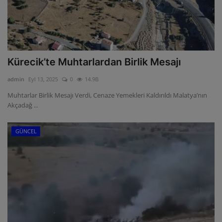
Kürecik’te Muhtarlardan Birlik Mesajı
admin
Eyl 13, 2025
0
14.9B
Muhtarlar Birlik Mesajı Verdi, Cenaze Yemekleri Kaldırıldı Malatya’nın
Akçadağ ...
GÜNCEL