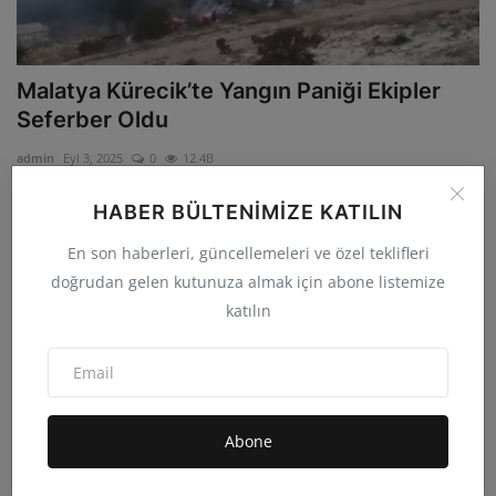
Malatya Kürecik’te Yangın Paniği Ekipler
Seferber Oldu
admin
Eyl 3, 2025
0
12.4B
Malatya’nın Akçadağ ilçesine bağlı Kürecik bölgesindeki Büyük Köy
HABER BÜLTENIMIZE KATILIN
mezrasında bug...
En son haberleri, güncellemeleri ve özel teklifleri
EĞİTİM
doğrudan gelen kutunuza almak için abone listemize
katılın
Abone