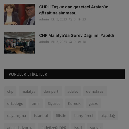
CHP’li Taşkın’dan gazeteci Arslan’ın
gözaltına alınması...
admin
Eki 3, 2023
0
23
CHP Malatya'da Görev Dağılımı Yapıldı
admin
Eki 3, 2023
0
40
POPÜLER ETIKETLER
chp
malatya
demparti
adalet
demokrasi
ortadoğu
izmir
Siyaset
Kurecik
gazze
dayanışma
istanbul
filistin
barışsüreci
akçadağ
adaletistiyoruz
ifadeözgürlüğü
israil
suriye