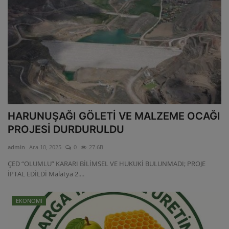
HARUNUŞAĞI GÖLETİ VE MALZEME OCAĞI
PROJESİ DURDURULDU
admin
Ara 10, 2025
0
27.6B
ÇED “OLUMLU” KARARI BİLİMSEL VE HUKUKİ BULUNMADI; PROJE
İPTAL EDİLDİ Malatya 2....
EKONOMİ