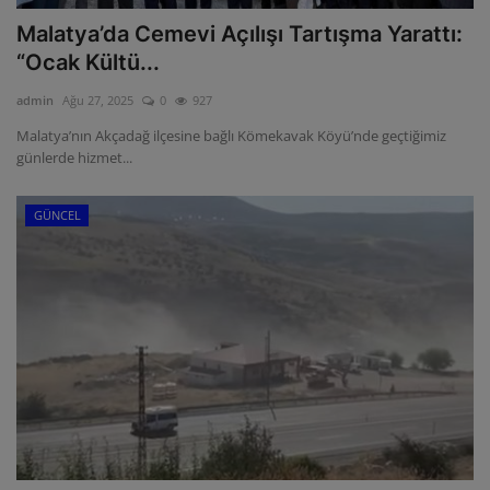
Malatya’da Cemevi Açılışı Tartışma Yarattı:
“Ocak Kültü...
admin
Ağu 27, 2025
0
927
Malatya’nın Akçadağ ilçesine bağlı Kömekavak Köyü’nde geçtiğimiz
günlerde hizmet...
GÜNCEL