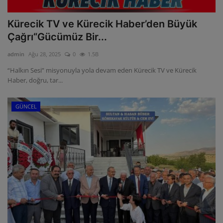
Kürecik TV ve Kürecik Haber’den Büyük
Çağrı“Gücümüz Bir...
admin
Ağu 28, 2025
0
1.5B
“Halkın Sesi” misyonuyla yola devam eden Kürecik TV ve Kürecik
Haber, doğru, tar...
GÜNCEL