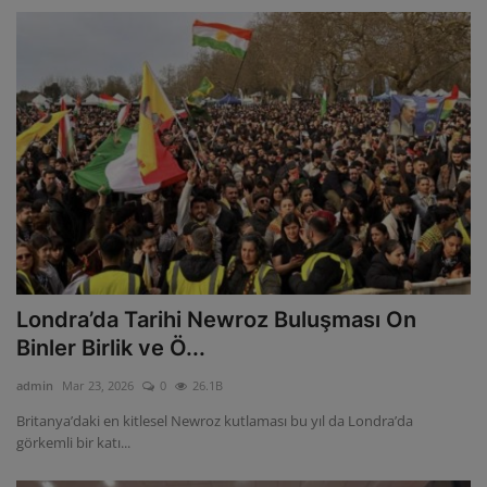
Londra’da Tarihi Newroz Buluşması On
Binler Birlik ve Ö...
admin
Mar 23, 2026
0
26.1B
Britanya’daki en kitlesel Newroz kutlaması bu yıl da Londra’da
görkemli bir katı...