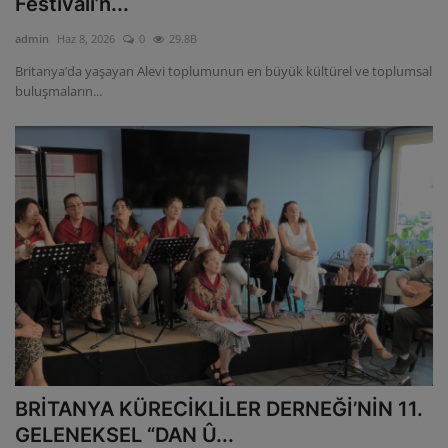
Festivali’n...
ULUSLARARASI
admin
Haz 8, 2026
0
29.8B
Britanya’da yaşayan Alevi toplumunun en büyük kültürel ve toplumsal
SAĞLIK VE YAŞAM TARZI
buluşmaların...
YEMEK
SPOR
SEYAHAT
EĞİTİM
GALERİ
VİDEO
BRİTANYA KÜRECİKLİLER DERNEĞİ’NİN 11.
GELENEKSEL “DAN Û...