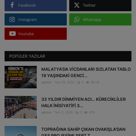
Facebook
Twitter
Instagram
Whatsapp
Youtube
POPÜLER YAZILAR
MALATYA’DA VİCDANLARI SIZLATAN TABLO
19 YAŞINDAKİ GENCİ...
admin
Tem 29, 2026
0
48.1B
33 YILDIR DİNMİYEN ACI… KÜRECİKLİLER
HALK İNİSİYATİFİ 3...
admin
Tem 2, 2026
0
47B
TOPRAĞINA SAHİP ÇIKAN OVAKIŞLA’DAN
GES PROJESİNE SERT T...