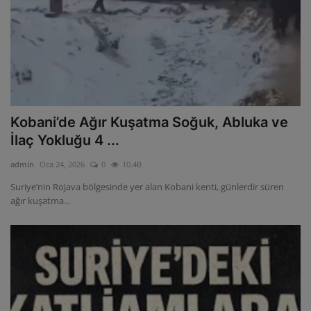
Kobani’de Ağır Kuşatma Soğuk, Abluka ve
İlaç Yokluğu 4 ...
admin
Oca 24, 2026
0
10.4B
Suriye’nin Rojava bölgesinde yer alan Kobani kenti, günlerdir süren
ağır kuşatma...