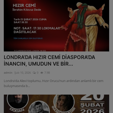
LONDRA’DA HIZIR CEMİ DİASPORA’DA
İNANCIN, UMUDUN VE BİR...
admin
Şub 10, 2026
0
7.9B
Londra’da Alevi toplumu, Hızır Orucu’nun ardından anlamlı bir cem
buluşmasında b...