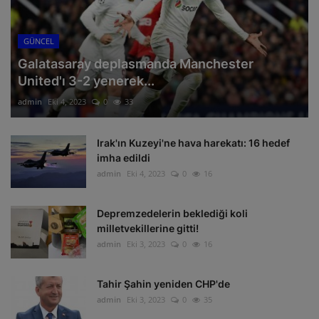
GÜNCEL
Galatasaray deplasmanda Manchester
United'ı 3-2 yenerek...
admin
Eki 4, 2023
0
33
Irak'ın Kuzeyi'ne hava harekatı: 16 hedef
imha edildi
admin
Eki 4, 2023
0
16
Depremzedelerin beklediği koli
milletvekillerine gitti!
admin
Eki 3, 2023
0
16
Tahir Şahin yeniden CHP'de
admin
Eki 3, 2023
0
35