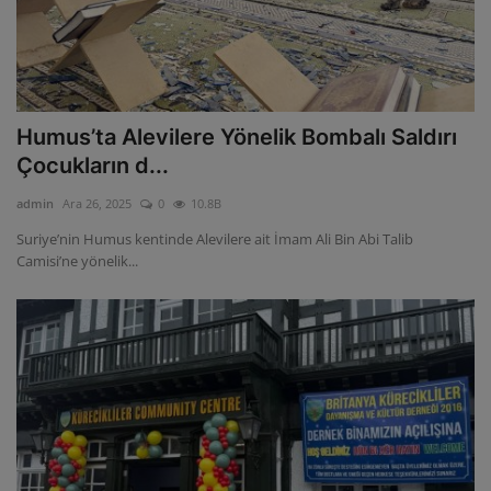
Humus’ta Alevilere Yönelik Bombalı Saldırı
Çocukların d...
admin
Ara 26, 2025
0
10.8B
Suriye’nin Humus kentinde Alevilere ait İmam Ali Bin Abi Talib
Camisi’ne yönelik...