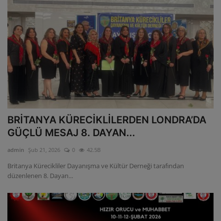
BRİTANYA KÜRECİKLİLERDEN LONDRA’DA
GÜÇLÜ MESAJ 8. DAYAN...
admin
Şub 21, 2026
0
42.5B
Britanya Kürecikliler Dayanışma ve Kültür Derneği tarafından
düzenlenen 8. Dayan...