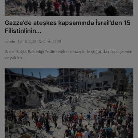
Gazze’de ateşkes kapsamında İsrail’den 15
Filistinlinin...
admin
Eki 18, 2025
0
17.9B
Gazze Sağlık Bakanlığı Teslim edilen cenazelerin çoğunda darp, işkence
ve yakılm...