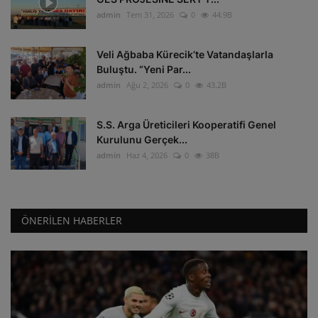
admin
Tem 31, 2026
0
44.9B
Veli Ağbaba Kürecik’te Vatandaşlarla
Buluştu. “Yeni Par...
admin
Ağu 2, 2026
0
43.2B
S.S. Arga Üreticileri Kooperatifi Genel
Kurulunu Gerçek...
admin
Haz 4, 2026
0
38B
ÖNERILEN HABERLER