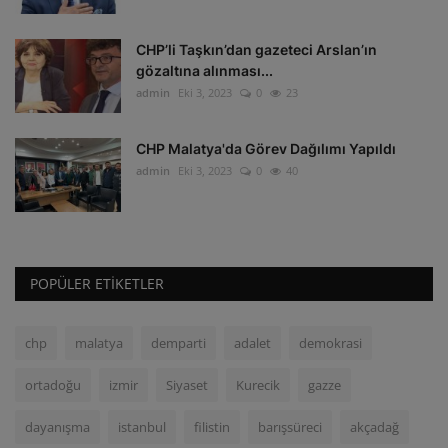
CHP’li Taşkın’dan gazeteci Arslan’ın
gözaltına alınması...
admin
Eki 3, 2023
0
23
CHP Malatya'da Görev Dağılımı Yapıldı
admin
Eki 3, 2023
0
40
POPÜLER ETIKETLER
chp
malatya
demparti
adalet
demokrasi
ortadoğu
izmir
Siyaset
Kurecik
gazze
dayanışma
istanbul
filistin
barışsüreci
akçadağ