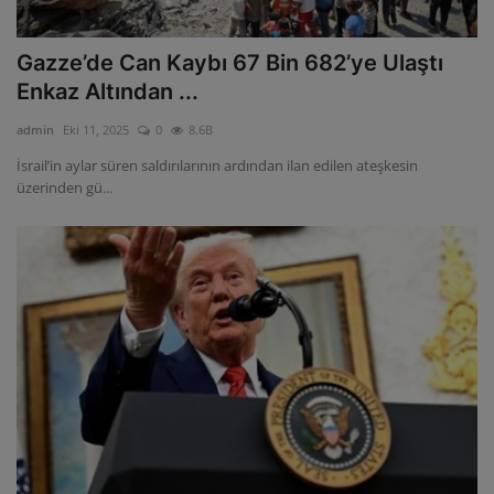
Gazze’de Can Kaybı 67 Bin 682’ye Ulaştı
Enkaz Altından ...
admin
Eki 11, 2025
0
8.6B
İsrail’in aylar süren saldırılarının ardından ilan edilen ateşkesin
üzerinden gü...