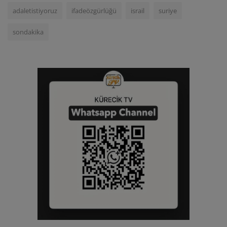
adaletistiyoruz
ifadeözgürlüğü
israil
suriye
sondakika