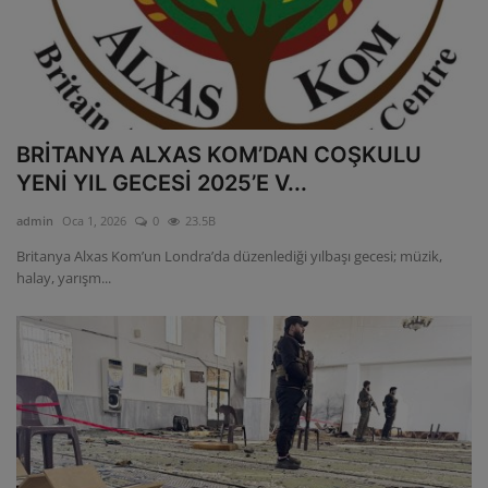
BRİTANYA ALXAS KOM’DAN COŞKULU
YENİ YIL GECESİ 2025’E V...
admin
Oca 1, 2026
0
23.5B
Britanya Alxas Kom’un Londra’da düzenlediği yılbaşı gecesi; müzik,
halay, yarışm...