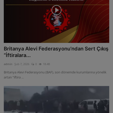
Britanya Alevi Federasyonu’ndan Sert Çıkış
“İftiralara...
admin
Şub 7, 2026
0
18.4B
Britanya Alevi Federasyonu (BAF), son dönemde kurumlarına yönelik
artan “iftira ...