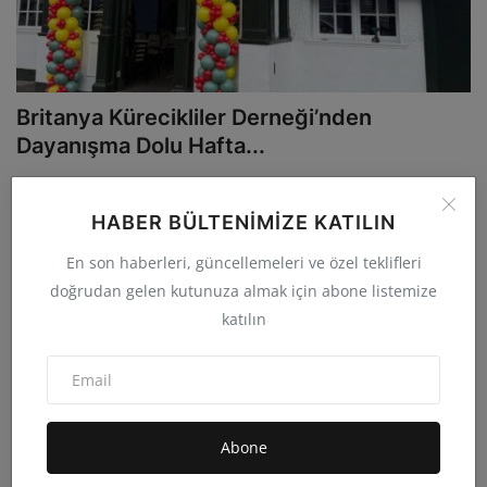
Britanya Kürecikliler Derneği’nden
Dayanışma Dolu Hafta...
admin
Kas 9, 2025
0
17.1B
Kültür, dayanışma ve birlik duygusu Britanya’da yeniden filizleniyor.
HABER BÜLTENIMIZE KATILIN
Britanya ...
En son haberleri, güncellemeleri ve özel teklifleri
doğrudan gelen kutunuza almak için abone listemize
katılın
Abone