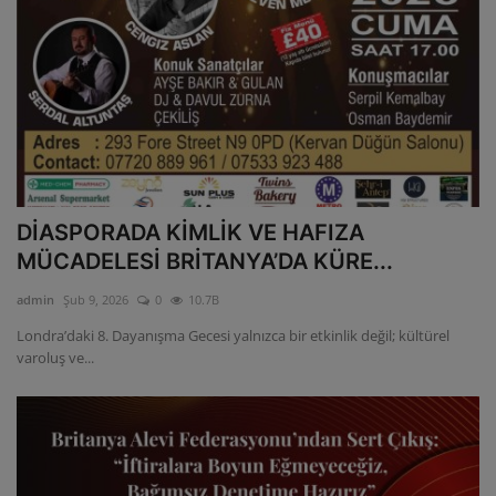
DİASPORADA KİMLİK VE HAFIZA
MÜCADELESİ BRİTANYA’DA KÜRE...
admin
Şub 9, 2026
0
10.7B
Londra’daki 8. Dayanışma Gecesi yalnızca bir etkinlik değil; kültürel
varoluş ve...