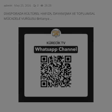
admin
May 25, 2026
0
26.2B
DİASPORADA KÜLTÜREL HAFIZA, DAYANIŞMA VE TOPLUMSAL
MÜCADELE VURGUSU Britanya ...