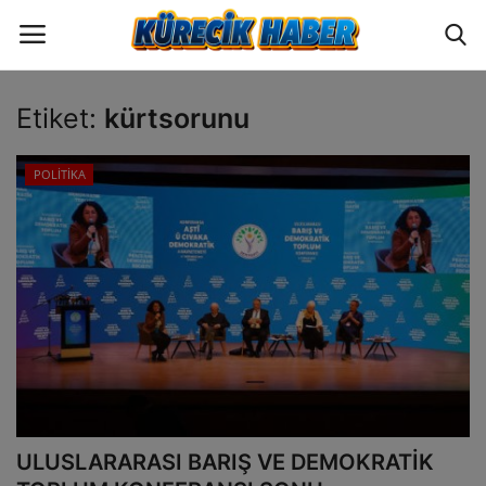
Etiket:
kürtsorunu
Oturum
Üye Ol
POLİTİKA
ANA SAYFA
GÜNCEL
POLİTİKA
EKONOMİ
YAZARLAR
ULUSLARARASI BARIŞ VE DEMOKRATİK
BİLİM VE TEKNOLOJİ