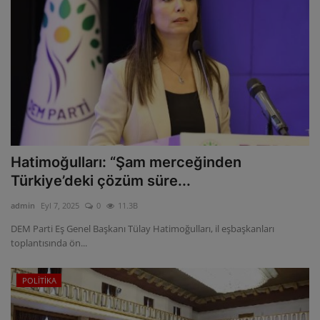
Hatimoğulları: “Şam merceğinden
Türkiye’deki çözüm süre...
admin
Eyl 7, 2025
0
11.3B
DEM Parti Eş Genel Başkanı Tülay Hatimoğulları, il eşbaşkanları
toplantısında ön...
POLİTİKA