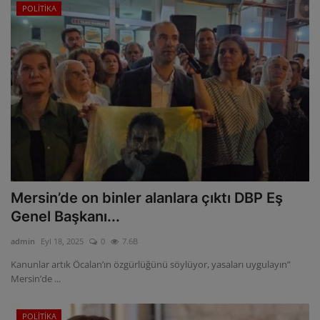
POLİTİKA
Mersin’de on binler alanlara çıktı DBP Eş
Genel Başkanı...
admin
Eyl 18, 2025
0
7.6B
Kanunlar artık Öcalan’ın özgürlüğünü söylüyor, yasaları uygulayın”
Mersin’de ...
POLİTİKA