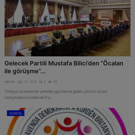
Gelecek Partili Mustafa Bilici’den “Öcalan
ile görüşme”...
admin
Ağu 31, 2025
0
2B
Türkiye siyasetinde yeniden gündeme gelen çözüm süreci
tartışmalarına Gelecek Pa...
GÜNCEL