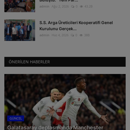
admin
Ağu 2, 2026
0
43.2B
S.S. Arga Üreticileri Kooperatifi Genel
Kurulunu Gerçek...
admin
Haz 4, 2026
0
38B
ÖNERILEN HABERLER
GÜNCEL
Galatasaray deplasmanda Manchester