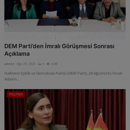
DEM Parti’den İmralı Görüşmesi Sonrası
Açıklama
admin
Ağu 29, 2025
0
8.8B
Halkların Eşitlik ve Demokrasi Partisi (DEM Parti), 28 Ağustos’ta İmralı
Adası’n...
POLİTİKA