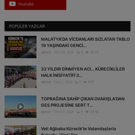
Youtube
POPÜLER YAZILAR
MALATYA’DA VİCDANLARI SIZLATAN TABLO
19 YAŞINDAKİ GENCİ...
admin
Tem 29, 2026
0
48.1B
33 YILDIR DİNMİYEN ACI… KÜRECİKLİLER
HALK İNİSİYATİFİ 3...
admin
Tem 2, 2026
0
47B
TOPRAĞINA SAHİP ÇIKAN OVAKIŞLA’DAN
GES PROJESİNE SERT T...
admin
Tem 31, 2026
0
44.9B
Veli Ağbaba Kürecik’te Vatandaşlarla
Buluştu. “Yeni Par...