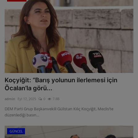
Koçyiğit: “Barış yolunun ilerlemesi için
Öcalan’la görü...
admin
Eyl 17, 2025
0
7.8B
DEM Parti Grup Başkanvekili Gülistan Kılıç Koçyiğit, Meclis’te
düzenlediği basın...
GÜNCEL