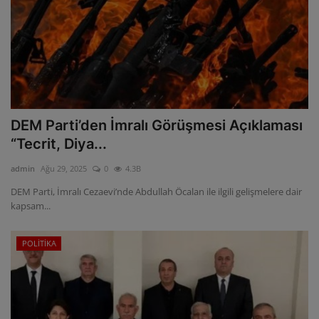
DEM Parti’den İmralı Görüşmesi Açıklaması
“Tecrit, Diya...
admin
Ağu 29, 2025
0
4.3B
DEM Parti, İmralı Cezaevi’nde Abdullah Öcalan ile ilgili gelişmelere dair
kapsam...
POLİTİKA