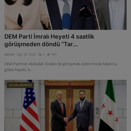
DEM Parti İmralı Heyeti 4 saatlik
görüşmeden döndü “Tar...
admin
Ağu 28, 2025
0
991
DEM Parti’nin Abdullah Öcalan ile görüşmek üzere İmralı Adası’na
giden heyeti, 4...
ULUSLARARASI