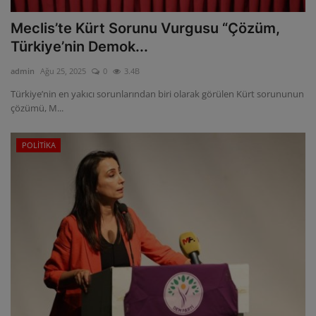
Meclis’te Kürt Sorunu Vurgusu “Çözüm,
Türkiye’nin Demok...
admin
Ağu 25, 2025
0
3.4B
Türkiye’nin en yakıcı sorunlarından biri olarak görülen Kürt sorununun
çözümü, M...
POLİTİKA