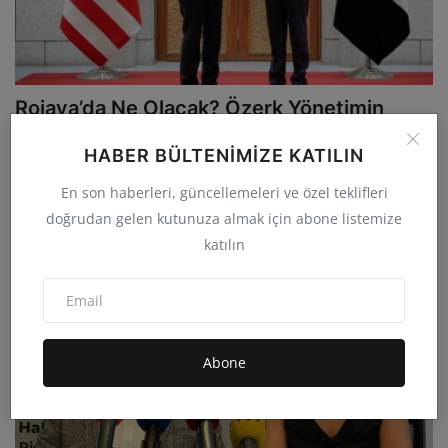
Rojava’da Ne Olacak? Özerk Yönetimin
Geleceği Belirsizl...
HABER BÜLTENIMIZE KATILIN
admin
Ağu 27, 2025
0
1.7B
En son haberleri, güncellemeleri ve özel teklifleri
Suriye’nin kuzeyinde Kürtlerin öncülüğünde kurulan Kuzey ve Doğu
doğrudan gelen kutunuza almak için abone listemize
Suriye Demokrat...
katılın
GÜNCEL
Abone