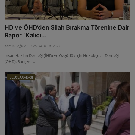
HD ve ÖHD’den Silah Bırakma Törenine Dair
Rapor “Kalıcı...
admin
Ağu 27, 2025
0
2.6B
İnsan Hakları Derneği (İHD) ve Özgürlük için Hukukçular Derneği
(ÖHD), Barış ve ...
ULUSLARARASI