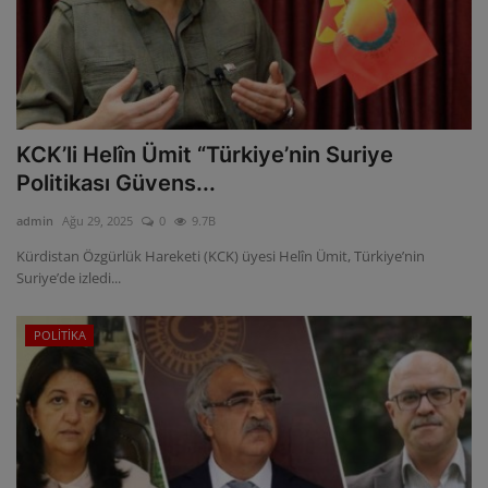
KCK’li Helîn Ümit “Türkiye’nin Suriye
Politikası Güvens...
admin
Ağu 29, 2025
0
9.7B
Kürdistan Özgürlük Hareketi (KCK) üyesi Helîn Ümit, Türkiye’nin
Suriye’de izledi...
POLİTİKA