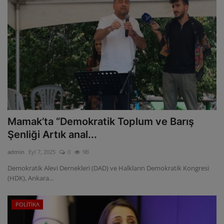
Mamak’ta “Demokratik Toplum ve Barış
Şenliği Artık anal...
admin
Eyl 7, 2025
0
9B
Demokratik Alevi Dernekleri (DAD) ve Halkların Demokratik Kongresi
(HDK), Ankara...
POLİTİKA