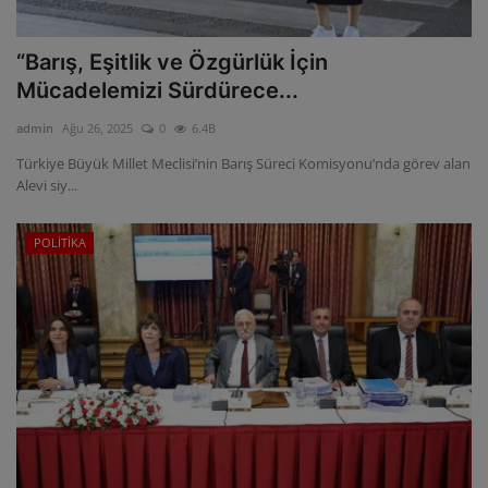
“Barış, Eşitlik ve Özgürlük İçin
Mücadelemizi Sürdürece...
admin
Ağu 26, 2025
0
6.4B
Türkiye Büyük Millet Meclisi’nin Barış Süreci Komisyonu’nda görev alan
Alevi siy...
POLİTİKA