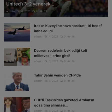
United'ı 3-2 yenerek...
admin
Eki 4, 2023
0
33
Irak'ın Kuzeyi'ne hava harekatı: 16 hedef
imha edildi
admin
Eki 4, 2023
0
16
Depremzedelerin beklediği koli
milletvekillerine gitti!
admin
Eki 3, 2023
0
16
Tahir Şahin yeniden CHP'de
admin
Eki 3, 2023
0
35
CHP’li Taşkın’dan gazeteci Arslan’ın
gözaltına alınması...
admin
Eki 3, 2023
0
23