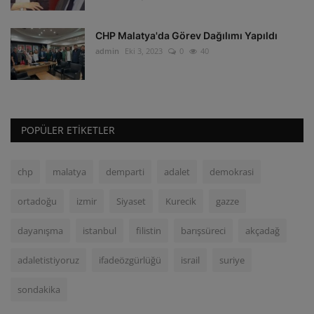
CHP Malatya'da Görev Dağılımı Yapıldı
admin
Eki 3, 2023
0
40
POPÜLER ETIKETLER
chp
malatya
demparti
adalet
demokrasi
ortadoğu
izmir
Siyaset
Kurecik
gazze
dayanışma
istanbul
filistin
barışsüreci
akçadağ
adaletistiyoruz
ifadeözgürlüğü
israil
suriye
sondakika