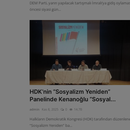
DEM Parti, yarın yapılacak tartışmalı İmralı’ya gidiş oylamas
öncesi siyasi gün...
HDK’nin “Sosyalizm Yeniden”
Panelinde Kenanoğlu “Sosyal...
admin
Kas 8, 2025
0
14.7B
Halkların Demokratik Kongresi (HDK) tarafından düzenlen
“Sosyalizm Yeniden” ba...