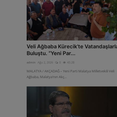
Veli Ağbaba Kürecik’te Vatandaşlarl
Buluştu. “Yeni Par...
admin
Ağu 2, 2026
0
43.2B
MALATYA / AKÇADAĞ – Yeni Parti Malatya Milletvekili Veli
Ağbaba, Malatya’nın Akç...