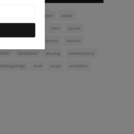
chp
malatya
demparti
adalet
demokrasi
ortadoğu
izmir
Siyaset
Kurecik
gazze
dayanışma
istanbul
filistin
barışsüreci
akçadağ
adaletistiyoruz
ifadeözgürlüğü
israil
suriye
sondakika