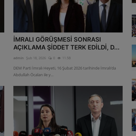
İMRALI GÖRÜŞMESİ SONRASI
AÇIKLAMA ŞİDDET TERK EDİLDİ, D...
admin
Şub 18, 2026
0
11.5B
DEM Parti İmralı Heyeti, 16 Şubat 2026 tarihinde İmralı’da
Abdullah Öcalan ile y...