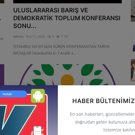
ULUSLARARASI BARIŞ VE
.
DEMOKRATİK TOPLUM KONFERANSI
SONU...
admin
Ara 11, 2025
0
7.7B
ve
İSTANBUL’DA İKİ GÜN SÜREN KONFERANSTAN TARİHİ
MESAJLAR İstanbul’da 6–7 Aralık 2...
HABER BÜLTENIMIZ
En son haberleri, güncellemeleri 
doğrudan gelen kutunuza alm
listemize katılın