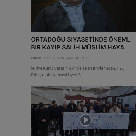
ORTADOĞU SİYASETİNDE ÖNEMLİ
BİR KAYIP SALİH MÜSLİM HAYA...
admin
Mar 12, 2026
0
19.9B
Suriye Kürt siyasetinin önde gelen isimlerinden, PYD
Eşbaşkanlık Konseyi Üyesi S...