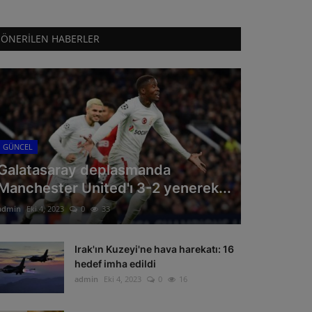
ÖNERILEN HABERLER
GÜNCEL
Galatasaray deplasmanda
Manchester United'ı 3-2 yenerek...
admin
Eki 4, 2023
0
33
Irak'ın Kuzeyi'ne hava harekatı: 16
hedef imha edildi
admin
Eki 4, 2023
0
16