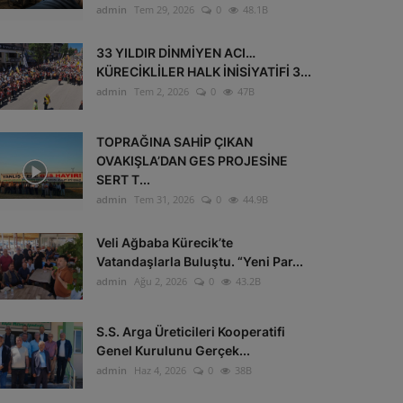
admin
Tem 29, 2026
0
48.1B
33 YILDIR DİNMİYEN ACI…
KÜRECİKLİLER HALK İNİSİYATİFİ 3...
admin
Tem 2, 2026
0
47B
TOPRAĞINA SAHİP ÇIKAN
OVAKIŞLA’DAN GES PROJESİNE
SERT T...
admin
Tem 31, 2026
0
44.9B
Veli Ağbaba Kürecik’te
Vatandaşlarla Buluştu. “Yeni Par...
admin
Ağu 2, 2026
0
43.2B
S.S. Arga Üreticileri Kooperatifi
Genel Kurulunu Gerçek...
admin
Haz 4, 2026
0
38B