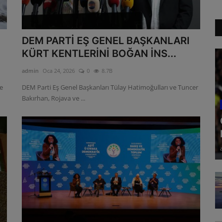
DEM PARTİ EŞ GENEL BAŞKANLARI
KÜRT KENTLERİNİ BOĞAN İNS...
admin
Oca 24, 2026
0
8.7B
e
DEM Parti Eş Genel Başkanları Tülay Hatimoğulları ve Tuncer
Bakırhan, Rojava ve ...