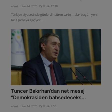
admin
Kas 24, 2025
0
17.7B
Türkiye siyasetinde günlerdir süren tartışmalar bugün yeni
bir aşamaya geçiyor. ...
Tuncer Bakırhan’dan net mesaj
“Demokrasiden bahsedeceks...
admin
Kas 14, 2025
0
9.5B