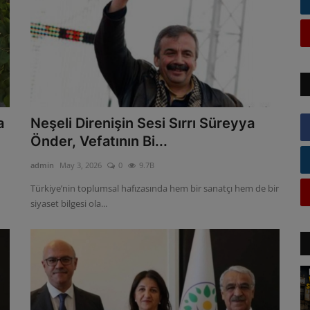
a
Neşeli Direnişin Sesi Sırrı Süreyya
Önder, Vefatının Bi...
admin
May 3, 2026
0
9.7B
Türkiye’nin toplumsal hafızasında hem bir sanatçı hem de bir
siyaset bilgesi ola...