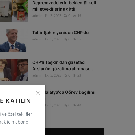
Depremzedelerin beklediği koli
milletvekillerine gitti!
admin
Eki 3, 2023
0
16
Tahir Şahin yeniden CHP'de
admin
Eki 3, 2023
0
35
CHP’li Taşkın’dan gazeteci
Arslan’ın gözaltına alınması...
admin
Eki 3, 2023
0
23
CHP Malatya'da Görev Dağılımı
Yapıldı
E KATILIN
admin
Eki 3, 2023
0
40
ve özel teklifleri
ak için abone
POPÜLER ETIKETLER