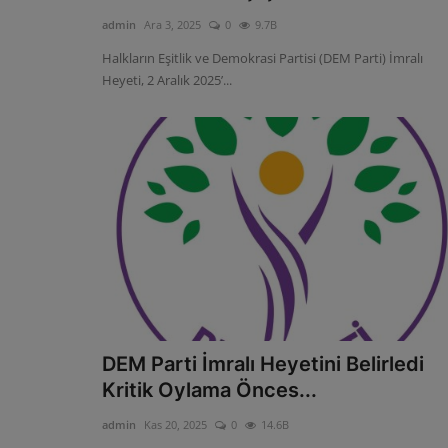
admin
Ara 3, 2025
0
9.7B
Halkların Eşitlik ve Demokrasi Partisi (DEM Parti) İmralı
Heyeti, 2 Aralık 2025’...
DEM Parti İmralı Heyetini Belirledi
Kritik Oylama Önces...
admin
Kas 20, 2025
0
14.6B