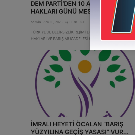
DEM PARTİ’DEN 10 ARALIK İNSAN
HAKLARI GÜNÜ MESAJI “BARI...
admin
Ara 10, 2025
0
9.6B
TÜRKİYE’DE BELİRSİZLİK REJİMİ DERİNLEŞİYOR; İNSAN
HAKLARI VE BARIŞ MÜCADELESİ HA...
İMRALI HEYETİ ÖCALAN “BARIŞ
YÜZYILINA GEÇİŞ YASASI” VUR...