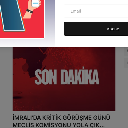
DEM PARTİ’DEN İMRALI TUTANAĞI
TEPKİSİ “ÖCALAN’IN SÖZLER...
admin
Ara 4, 2025
0
11.4B
Abone
DEM Parti’nin Milli Dayanışma, Kardeşlik ve Demokrasi
Komisyonu üyesi milletveki...
İMRALI’DA KRİTİK GÖRÜŞME GÜNÜ
MECLİS KOMİSYONU YOLA ÇIK...