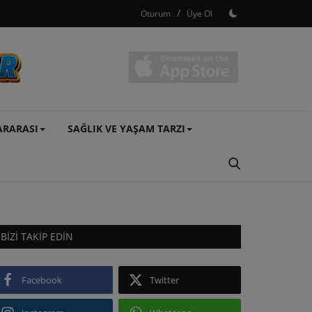
/
Oturum
Üye Ol
ARARASI
SAĞLIK VE YAŞAM TARZI
BIZI TAKIP EDIN
Facebook
Twitter