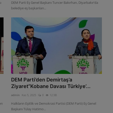
ı
DEM Parti Eş Genel Başkanı Tuncer Bakırhan, Diyarbakır’da
belediye eş başkanları...
DEM Parti’den Demirtaş’a
Ziyaret“Kobane Davası Türkiye’...
admin
Kas 5, 2025
0
12.5B
en
Halkların Eşitlik ve Demokrasi Partisi (DEM Parti) Eş Genel
Başkanı Tülay Hatimo...