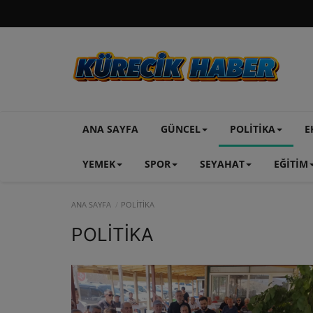
ANA SAYFA
GÜNCEL
POLİTİKA
E
YEMEK
SPOR
SEYAHAT
EĞİTİM
ANA SAYFA
POLİTİKA
POLİTİKA