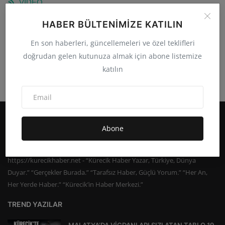
VİDEO
https://www.kurecikhaber.net/rss/category/video
HABER BÜLTENIMIZE KATILIN
En son haberleri, güncellemeleri ve özel teklifleri
doğrudan gelen kutunuza almak için abone listemize
katılın
Abone
https://kurecikhaber.net - “Kürecik Haber Yazar, Türkiye, Dünya
Duyar.” “Gerçekler Burada.” “Tarafsız Haber, Güçlü Yorum.” “Her An,
Her Yerde Haber.” “Kürecik’in Haber Merkezi.”
TREND YAZILAR