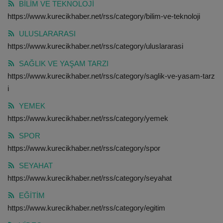
BİLİM VE TEKNOLOJİ
https://www.kurecikhaber.net/rss/category/bilim-ve-teknoloji
ULUSLARARASI
ULUSLARARASI
SAĞLIK VE YAŞAM TARZI
https://www.kurecikhaber.net/rss/category/uluslararasi
SAĞLIK VE YAŞAM TARZI
YEMEK
https://www.kurecikhaber.net/rss/category/saglik-ve-yasam-tarz
i
SPOR
YEMEK
SEYAHAT
https://www.kurecikhaber.net/rss/category/yemek
SPOR
EĞİTİM
https://www.kurecikhaber.net/rss/category/spor
SEYAHAT
GALERİ
https://www.kurecikhaber.net/rss/category/seyahat
VİDEO
EĞİTİM
https://www.kurecikhaber.net/rss/category/egitim