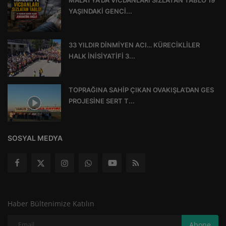
MALATYA’DA VİCDANLARI SIZLATAN TABLO 19
YAŞINDAKİ GENCİ...
33 YILDIR DİNMİYEN ACI… KÜRECİKLİLER
HALK İNİSİYATİFİ 3...
TOPRAĞINA SAHİP ÇIKAN OVAKIŞLA’DAN GES
PROJESİNE SERT T...
SOSYAL MEDYA
Haber Bültenimize Katılın
Abone