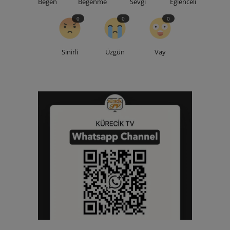
Beğen
Beğenme
Sevgi
Eğlenceli
0
0
0
Sinirli
Üzgün
Vay