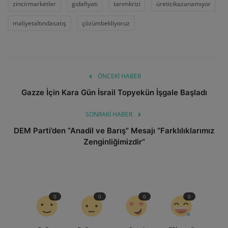
zincirmarketler
gıdafiyatı
tarımkrizi
üreticikazanamıyor
maliyetaltındasatış
çözümbekliyoruz
ÖNCEKI HABER
Gazze İçin Kara Gün İsrail Topyekün İşgale Başladı
SONRAKI HABER
DEM Parti’den “Anadil ve Barış” Mesajı “Farklılıklarımız
Zenginliğimizdir”
0
0
0
0