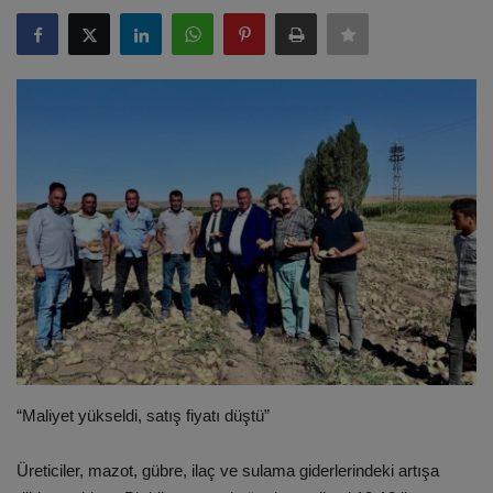
ULUSLARARASI
SAĞLIK VE YAŞAM TARZI
YEMEK
SPOR
SEYAHAT
EĞİTİM
GALERİ
“Maliyet yükseldi, satış fiyatı düştü”
VİDEO
Üreticiler, mazot, gübre, ilaç ve sulama giderlerindeki artışa