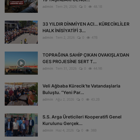
admin
Tem 29, 2026
0
48.1B
33 YILDIR DİNMİYEN ACI… KÜRECİKLİLER
HALK İNİSİYATİFİ 3...
admin
Tem 2, 2026
0
47B
TOPRAĞINA SAHİP ÇIKAN OVAKIŞLA’DAN
GES PROJESİNE SERT T...
admin
Tem 31, 2026
0
44.9B
Veli Ağbaba Kürecik’te Vatandaşlarla
Buluştu. “Yeni Par...
admin
Ağu 2, 2026
0
43.2B
S.S. Arga Üreticileri Kooperatifi Genel
Kurulunu Gerçek...
admin
Haz 4, 2026
0
38B