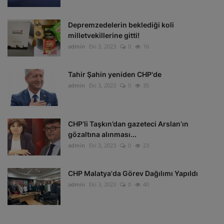
Depremzedelerin beklediği koli
milletvekillerine gitti!
admin
Eki 3, 2023
0
16
Tahir Şahin yeniden CHP'de
admin
Eki 3, 2023
0
35
CHP’li Taşkın’dan gazeteci Arslan’ın
gözaltına alınması...
admin
Eki 3, 2023
0
23
CHP Malatya'da Görev Dağılımı Yapıldı
admin
Eki 3, 2023
0
40