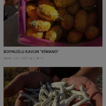
BOYNUZLU KAVUN “KİWANO”
admin
Şub 1, 2023
0
73