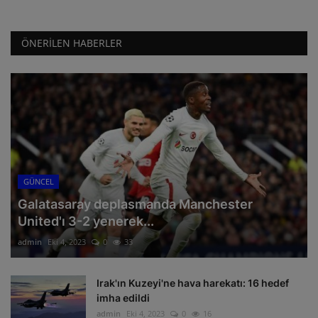
ÖNERILEN HABERLER
GÜNCEL
Galatasaray deplasmanda Manchester
United'ı 3-2 yenerek...
admin
Eki 4, 2023
0
33
Irak'ın Kuzeyi'ne hava harekatı: 16 hedef
imha edildi
admin
Eki 4, 2023
0
16