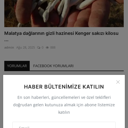
Malatya dağlarının gizli hazinesi Kenger sakızı kilosu
...
admin
Ağu 28, 2025
0
888
YORUMLAR
FACEBOOK YORUMLARI
İsim
HABER BÜLTENIMIZE KATILIN
En son haberleri, güncellemeleri ve özel teklifleri
Email
doğrudan gelen kutunuza almak için abone listemize
katılın