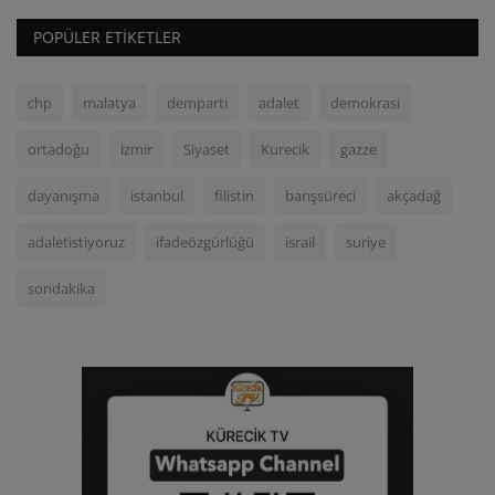
POPÜLER ETIKETLER
chp
malatya
demparti
adalet
demokrasi
ortadoğu
izmir
Siyaset
Kurecik
gazze
dayanışma
istanbul
filistin
barışsüreci
akçadağ
adaletistiyoruz
ifadeözgürlüğü
israil
suriye
sondakika