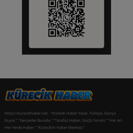
https://kurecikhaber.net - “Kürecik Haber Yazar, Türkiye, Dünya
Duyar.” “Gerçekler Burada.” “Tarafsız Haber, Güçlü Yorum.” “Her An,
Her Yerde Haber.” “Kürecik’in Haber Merkezi.”