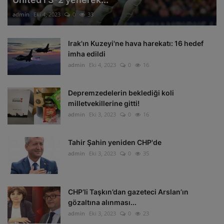
admin
Eki 4, 2023
0
33
Irak'ın Kuzeyi'ne hava harekatı: 16 hedef
imha edildi
admin
Eki 4, 2023
0
16
Depremzedelerin beklediği koli
milletvekillerine gitti!
admin
Eki 3, 2023
0
16
Tahir Şahin yeniden CHP'de
admin
Eki 3, 2023
0
35
CHP’li Taşkın’dan gazeteci Arslan’ın
gözaltına alınması...
admin
Eki 3, 2023
0
23