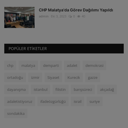
CHP Malatya'da Görev Dağılımı Yapıldı
admin
Eki 3, 2023
0
40
POPÜLER ETIKETLER
chp
malatya
demparti
adalet
demokrasi
ortadoğu
izmir
Siyaset
Kurecik
gazze
dayanışma
istanbul
filistin
barışsüreci
akçadağ
adaletistiyoruz
ifadeözgürlüğü
israil
suriye
sondakika