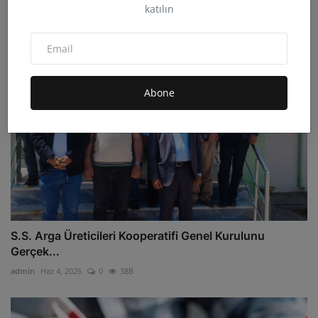
katılın
admin
Oca 9, 2026
0
14B
Abone
S.S. Arga Üreticileri Kooperatifi Genel Kurulunu
Gerçek...
admin
Haz 4, 2026
0
38B