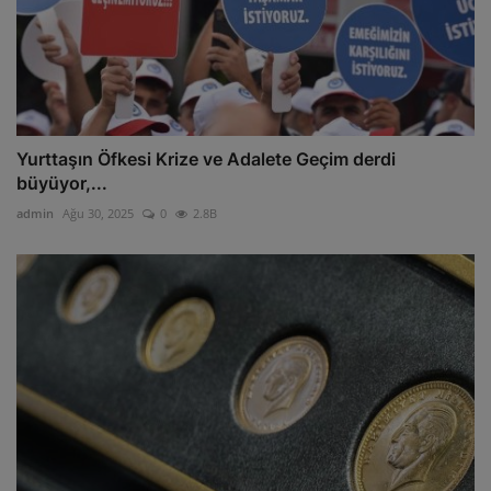
Yurttaşın Öfkesi Krize ve Adalete Geçim derdi
büyüyor,...
admin
Ağu 30, 2025
0
2.8B