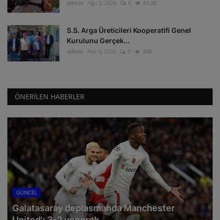
admin
Ağu 2, 2026
0
43.2B
S.S. Arga Üreticileri Kooperatifi Genel
Kurulunu Gerçek...
admin
Haz 4, 2026
0
38B
ÖNERILEN HABERLER
GÜNCEL
Galatasaray deplasmanda Manchester
United'ı 3-2 yenerek...