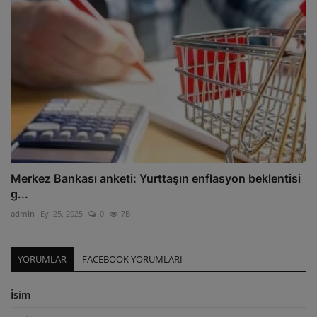
Merkez Bankası anketi: Yurttaşın enflasyon beklentisi
g...
admin
Eyl 25, 2025
0
7B
YORUMLAR
FACEBOOK YORUMLARI
İsim