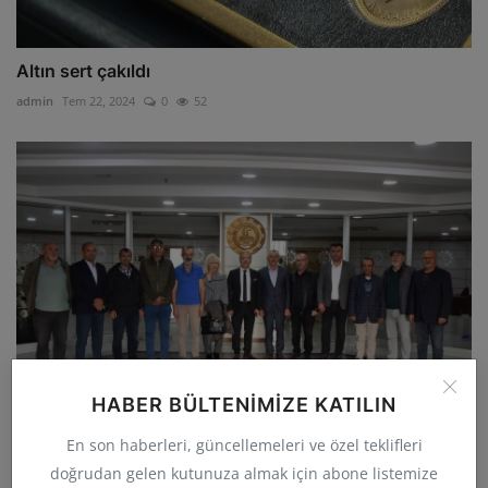
Altın sert çakıldı
admin
Tem 22, 2024
0
52
HABER BÜLTENIMIZE KATILIN
En son haberleri, güncellemeleri ve özel teklifleri
Akçadağ’da Tarımsal Güç Birliği İlk Toplantısını
Gerçek...
doğrudan gelen kutunuza almak için abone listemize