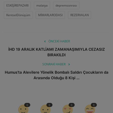
ESKİŞİREPAZARI
malatya
depremsonrası
KentselDönüşüm
MİMARLARODASI
REZERVALAN
ÖNCEKI HABER
İHD 19 ARALIK KATLİAMI ZAMANAŞIMIYLA CEZASIZ
BIRAKILDI
SONRAKI HABER
Humus’ta Alevilere Yönelik Bombalı Saldırı Çocukların da
Arasında Olduğu 8 Kişi ...
0
0
0
0