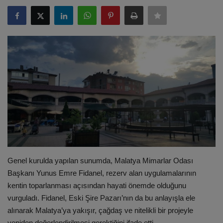
ULUSLARARASI
SAĞLIK VE YAŞAM TARZI
YEMEK
SPOR
SEYAHAT
EĞİTİM
Genel kurulda yapılan sunumda, Malatya Mimarlar Odası
GALERİ
Başkanı Yunus Emre Fidanel, rezerv alan uygulamalarının
kentin toparlanması açısından hayati önemde olduğunu
VİDEO
vurguladı. Fidanel, Eski Şire Pazarı’nın da bu anlayışla ele
alınarak Malatya’ya yakışır, çağdaş ve nitelikli bir projeyle
yeniden değerlendirilmesi gerektiğini ifade etti.