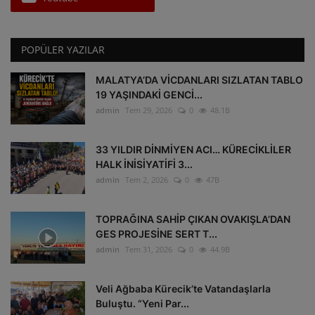
POPÜLER YAZILAR
MALATYA’DA VİCDANLARI SIZLATAN TABLO
19 YAŞINDAKİ GENCİ...
admin
Tem 29, 2026
0
48.1B
33 YILDIR DİNMİYEN ACI… KÜRECİKLİLER
HALK İNİSİYATİFİ 3...
admin
Tem 2, 2026
0
47B
TOPRAĞINA SAHİP ÇIKAN OVAKIŞLA’DAN
GES PROJESİNE SERT T...
admin
Tem 31, 2026
0
44.9B
Veli Ağbaba Kürecik’te Vatandaşlarla
Buluştu. “Yeni Par...