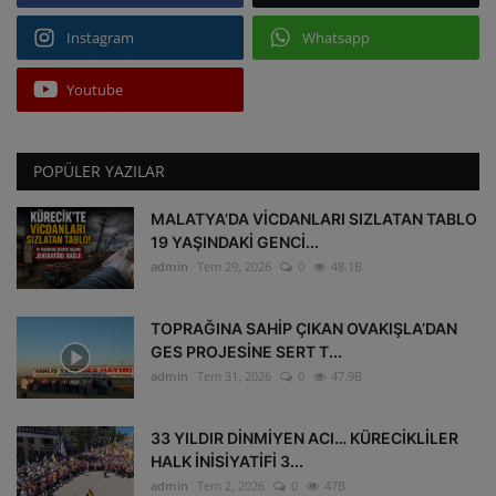
Instagram
Whatsapp
Youtube
POPÜLER YAZILAR
MALATYA’DA VİCDANLARI SIZLATAN TABLO
19 YAŞINDAKİ GENCİ...
admin
Tem 29, 2026
0
48.1B
TOPRAĞINA SAHİP ÇIKAN OVAKIŞLA’DAN
GES PROJESİNE SERT T...
admin
Tem 31, 2026
0
47.9B
33 YILDIR DİNMİYEN ACI… KÜRECİKLİLER
HALK İNİSİYATİFİ 3...
admin
Tem 2, 2026
0
47B