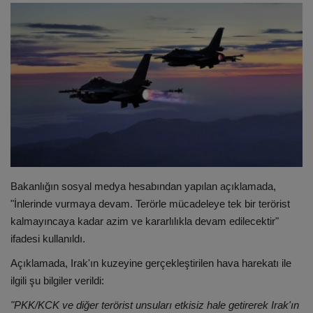
ULUSLARARASI
SAĞLIK VE YAŞAM TARZI
YEMEK
SPOR
SEYAHAT
Bakanlığın sosyal medya hesabından yapılan açıklamada,
EĞİTİM
"İnlerinde vurmaya devam. Terörle mücadeleye tek bir terörist
kalmayıncaya kadar azim ve kararlılıkla devam edilecektir"
GALERİ
ifadesi kullanıldı.
Açıklamada, Irak'ın kuzeyine gerçekleştirilen hava harekatı ile
VİDEO
ilgili şu bilgiler verildi:
"PKK/KCK ve diğer terörist unsuları etkisiz hale getirerek Irak'ın