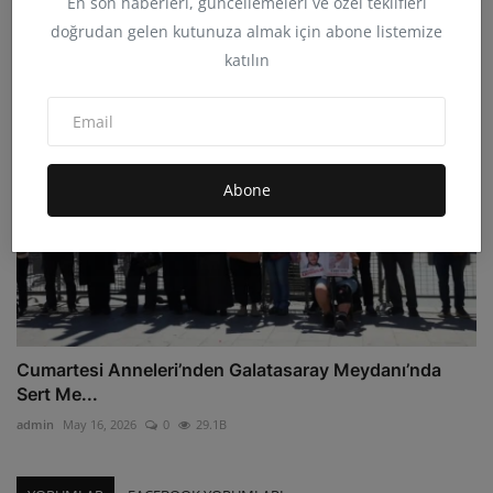
En son haberleri, güncellemeleri ve özel teklifleri
admin
Haz 6, 2026
0
17.8B
doğrudan gelen kutunuza almak için abone listemize
katılın
Abone
Cumartesi Anneleri’nden Galatasaray Meydanı’nda
Sert Me...
admin
May 16, 2026
0
29.1B