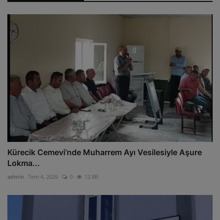
Kürecik Cemevi’nde Muharrem Ayı Vesilesiyle Aşure
Lokma...
admin
Tem 4, 2026
0
12.8B