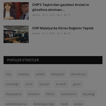
CHP’li Taşkın’dan gazeteci Arslan’ın
gözaltına alınması...
admin
Eki 3, 2023
0
23
CHP Malatya'da Görev Dağılımı Yapıldı
admin
Eki 3, 2023
0
40
POPÜLER ETIKETLER
chp
malatya
adalet
demparti
demokrasi
ortadoğu
izmir
Siyaset
Kurecik
gazze
dayanışma
istanbul
filistin
barışsüreci
akçadağ
adaletistiyoruz
ifadeözgürlüğü
israil
suriye