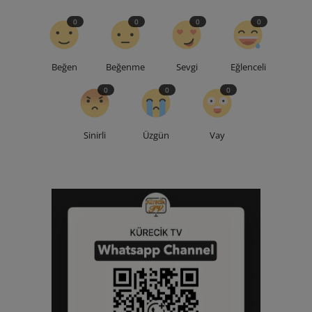
0
0
0
0
Beğen
Beğenme
Sevgi
Eğlenceli
0
0
0
Sinirli
Üzgün
Vay