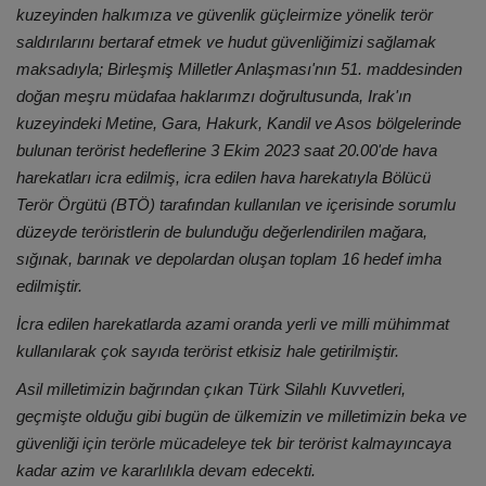
kuzeyinden halkımıza ve güvenlik güçleirmize yönelik terör
saldırılarını bertaraf etmek ve hudut güvenliğimizi sağlamak
maksadıyla; Birleşmiş Milletler Anlaşması'nın 51. maddesinden
doğan meşru müdafaa haklarımzı doğrultusunda, Irak'ın
kuzeyindeki Metine, Gara, Hakurk, Kandil ve Asos bölgelerinde
bulunan terörist hedeflerine 3 Ekim 2023 saat 20.00'de hava
harekatları icra edilmiş, icra edilen hava harekatıyla Bölücü
Terör Örgütü (BTÖ) tarafından kullanılan ve içerisinde sorumlu
düzeyde teröristlerin de bulunduğu değerlendirilen mağara,
sığınak, barınak ve depolardan oluşan toplam 16 hedef imha
edilmiştir.
İcra edilen harekatlarda azami oranda yerli ve milli mühimmat
kullanılarak çok sayıda terörist etkisiz hale getirilmiştir.
Asil milletimizin bağrından çıkan Türk Silahlı Kuvvetleri,
geçmişte olduğu gibi bugün de ülkemizin ve milletimizin beka ve
güvenliği için terörle mücadeleye tek bir terörist kalmayıncaya
kadar azim ve kararlılıkla devam edecekti.