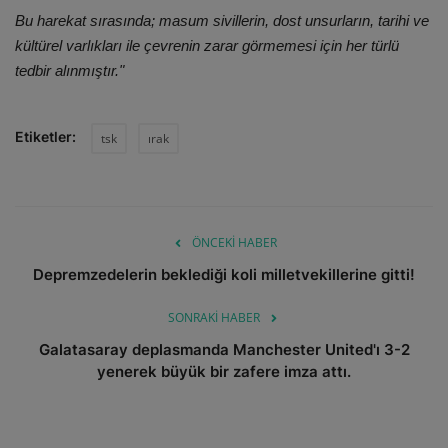
Bu harekat sırasında; masum sivillerin, dost unsurların, tarihi ve
kültürel varlıkları ile çevrenin zarar görmemesi için her türlü
tedbir alınmıştır."
Etiketler:
tsk
ırak
ÖNCEKI HABER
Depremzedelerin beklediği koli milletvekillerine gitti!
SONRAKI HABER
Galatasaray deplasmanda Manchester United'ı 3-2
yenerek büyük bir zafere imza attı.