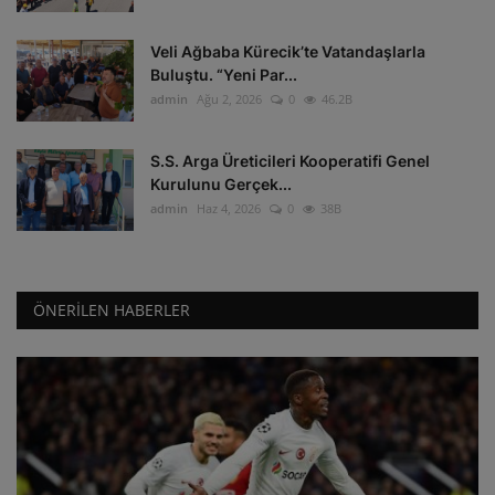
Veli Ağbaba Kürecik’te Vatandaşlarla
Buluştu. “Yeni Par...
admin
Ağu 2, 2026
0
46.2B
S.S. Arga Üreticileri Kooperatifi Genel
Kurulunu Gerçek...
admin
Haz 4, 2026
0
38B
ÖNERILEN HABERLER