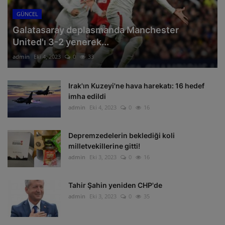
GÜNCEL
Galatasaray deplasmanda Manchester
United'ı 3-2 yenerek...
admin
Eki 4, 2023
0
33
Irak'ın Kuzeyi'ne hava harekatı: 16 hedef
imha edildi
admin
Eki 4, 2023
0
16
Depremzedelerin beklediği koli
milletvekillerine gitti!
admin
Eki 3, 2023
0
16
Tahir Şahin yeniden CHP'de
admin
Eki 3, 2023
0
35