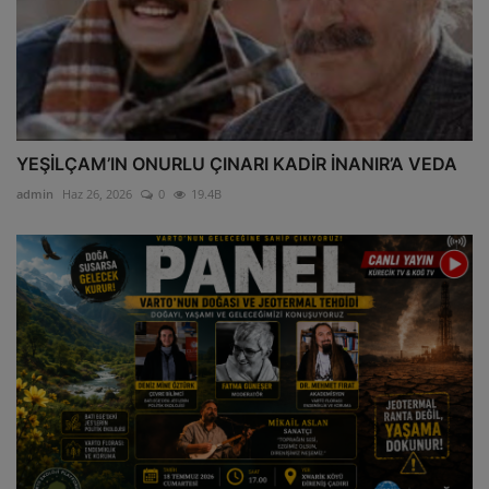
YEŞİLÇAM’IN ONURLU ÇINARI KADİR İNANIR’A VEDA
admin
Haz 26, 2026
0
19.4B