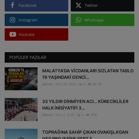
Facebook
Twitter
Instagram
Whatsapp
Youtube
POPÜLER YAZILAR
MALATYA’DA VİCDANLARI SIZLATAN TABLO
19 YAŞINDAKİ GENCİ...
admin
Tem 29, 2026
0
48.1B
33 YILDIR DİNMİYEN ACI… KÜRECİKLİLER
HALK İNİSİYATİFİ 3...
admin
Tem 2, 2026
0
47B
TOPRAĞINA SAHİP ÇIKAN OVAKIŞLA’DAN
GES PROJESİNE SERT T...