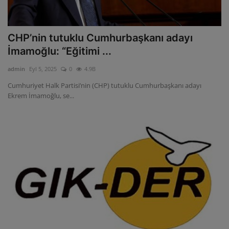
CHP’nin tutuklu Cumhurbaşkanı adayı
İmamoğlu: “Eğitimi ...
admin
Eyl 5, 2025
0
4.9B
Cumhuriyet Halk Partisi’nin (CHP) tutuklu Cumhurbaşkanı adayı
Ekrem İmamoğlu, se...