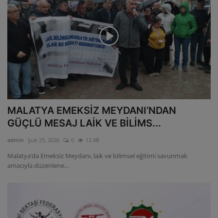
MALATYA EMEKSİZ MEYDANI’NDAN
GÜÇLÜ MESAJ LAİK VE BİLİMS...
admin
Şub 25, 2026
0
12.9B
Malatya’da Emeksiz Meydanı, laik ve bilimsel eğitimi savunmak
amacıyla düzenlene...