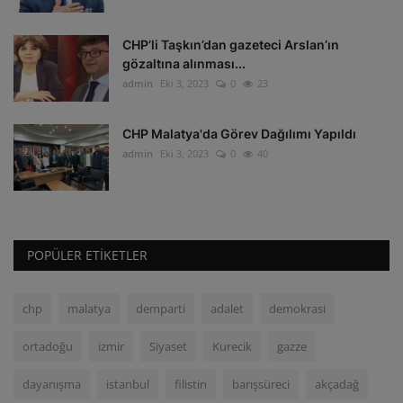
CHP’li Taşkın’dan gazeteci Arslan’ın
gözaltına alınması...
admin
Eki 3, 2023
0
23
CHP Malatya'da Görev Dağılımı Yapıldı
admin
Eki 3, 2023
0
40
POPÜLER ETIKETLER
chp
malatya
demparti
adalet
demokrasi
ortadoğu
izmir
Siyaset
Kurecik
gazze
dayanışma
istanbul
filistin
barışsüreci
akçadağ