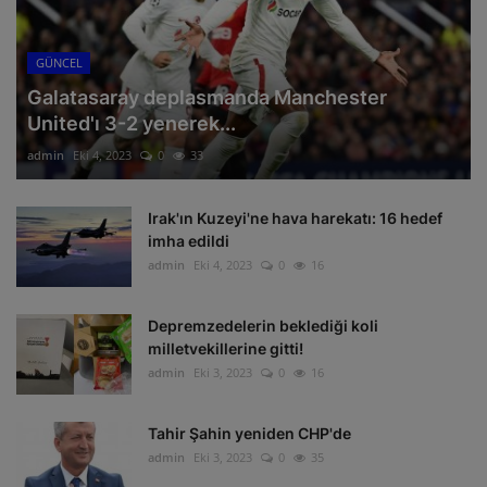
GÜNCEL
Galatasaray deplasmanda Manchester
United'ı 3-2 yenerek...
admin
Eki 4, 2023
0
33
Irak'ın Kuzeyi'ne hava harekatı: 16 hedef
imha edildi
admin
Eki 4, 2023
0
16
Depremzedelerin beklediği koli
milletvekillerine gitti!
admin
Eki 3, 2023
0
16
Tahir Şahin yeniden CHP'de
admin
Eki 3, 2023
0
35