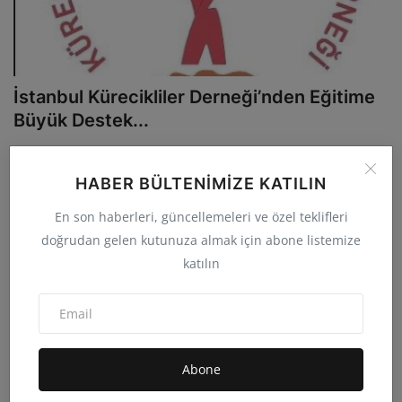
İstanbul Kürecikliler Derneği’nden Eğitime
Büyük Destek...
admin
Eyl 7, 2025
0
9.6B
İstanbul Kürecikliler Derneği, yıllardır sürdürdüğü toplumsal
HABER BÜLTENIMIZE KATILIN
dayanışma çalışmal...
En son haberleri, güncellemeleri ve özel teklifleri
doğrudan gelen kutunuza almak için abone listemize
katılın
Abone