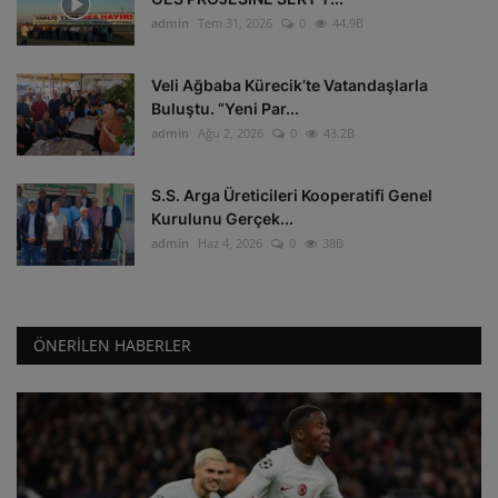
admin
Tem 31, 2026
0
44.9B
Veli Ağbaba Kürecik’te Vatandaşlarla
Buluştu. “Yeni Par...
admin
Ağu 2, 2026
0
43.2B
S.S. Arga Üreticileri Kooperatifi Genel
Kurulunu Gerçek...
admin
Haz 4, 2026
0
38B
ÖNERILEN HABERLER