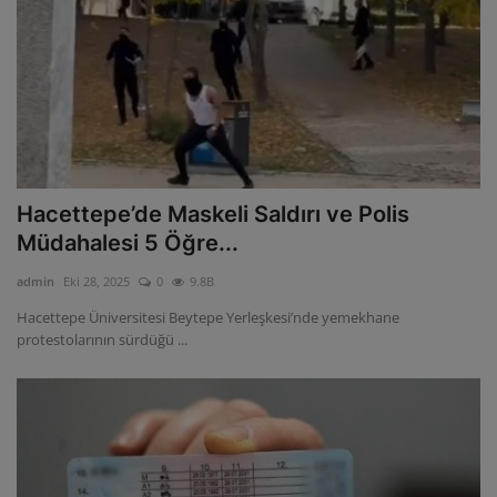
Hacettepe’de Maskeli Saldırı ve Polis
Müdahalesi 5 Öğre...
admin
Eki 28, 2025
0
9.8B
Hacettepe Üniversitesi Beytepe Yerleşkesi’nde yemekhane
protestolarının sürdüğü ...