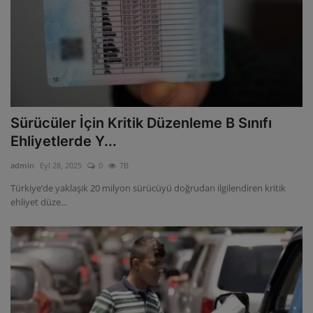
Sürücüler İçin Kritik Düzenleme B Sınıfı
Ehliyetlerde Y...
admin
Eyl 28, 2025
0
7B
Türkiye’de yaklaşık 20 milyon sürücüyü doğrudan ilgilendiren kritik
ehliyet düze...