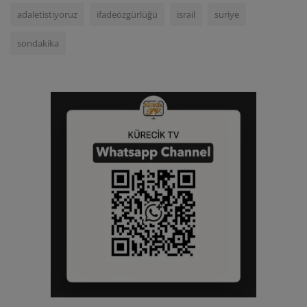
adaletistiyoruz
ifadeözgürlüğü
israil
suriye
sondakika