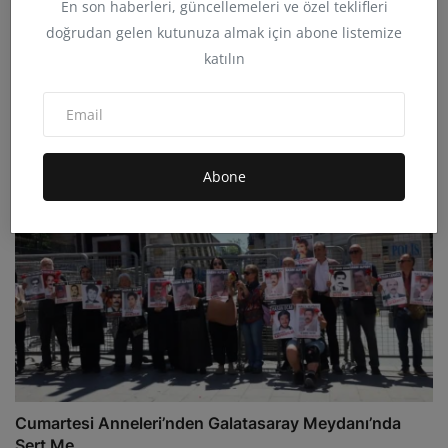
En son haberleri, güncellemeleri ve özel teklifleri
doğrudan gelen kutunuza almak için abone listemize
KOÇGİRİ KATLİAMI, YARIM KALMIŞ BİR MADIMAK
katılın
KATLİAMI;
admin
Haz 30, 2026
0
18.8B
Abone
Cumartesi Anneleri’nden Galatasaray Meydanı’nda
Sert Me...