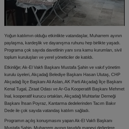
Yoğun katılımın olduğu etkinlikte vatandaşlar, Muharrem ayının
paylaşma, kardeşlik ve dayanışma ruhunu hep birlikte yaşadı.
Programa çok sayıda davetlinin yanı sıra kamu kurumları, sivil
toplum kuruluşları ve yerel yöneticiler de katıldı.
Etkinliğe;
Ak-El Vakfı Başkanı Mustafa Şahin
ve vakıf yönetim
kurulu üyeleri,
Akçadağ Belediye Başkanı Hasan Ulutaş
,
CHP
Akçadağ İlçe Başkanı Ali Aslan
,
AK Parti Akçadağ İlçe Başkanı
Kenal Tugal
,
Ziraat Odası ve Ar-Ga Kooperatifi Başkanı Mehmet
İnal
, kooperatif kurucu ortakları,
Akçadağ Muhtarlar Derneği
Başkanı İhsan Poyraz
, Kantarma dedelerinden
Tacım Bakır
Dede
ile çok sayıda vatandaş katılım sağladı.
Programın açılış konuşmasını yapan
Ak-El Vakfı Başkanı
Mustafa Şahin
, Muharrem ayının taşıdığı manevi değerlere