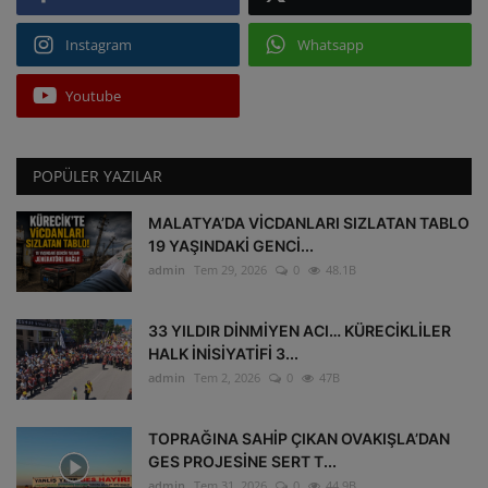
Instagram
Whatsapp
Youtube
POPÜLER YAZILAR
MALATYA’DA VİCDANLARI SIZLATAN TABLO
19 YAŞINDAKİ GENCİ...
admin
Tem 29, 2026
0
48.1B
33 YILDIR DİNMİYEN ACI… KÜRECİKLİLER
HALK İNİSİYATİFİ 3...
admin
Tem 2, 2026
0
47B
TOPRAĞINA SAHİP ÇIKAN OVAKIŞLA’DAN
GES PROJESİNE SERT T...
admin
Tem 31, 2026
0
44.9B