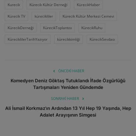
Kurecik
Kürecik Kültür Derneği
KürecikHaber
Kürecik TV
kürecikliler
Kürecik Kültür Merkezi Cemevi
KürecikDerneği
KürecikToplantısı
KürecikRuhu
KüreciklilerTarihYazıyor
kürecikkimliği
KürecikSevdası
ÖNCEKI HABER
Komedyen Deniz Göktaş Tutuklandı İfade Özgürlüğü
Tartışmaları Yeniden Gündemde
SONRAKI HABER
Ali İsmail Korkmaz’ın Ardından 13 Yıl Hep 19 Yaşında, Hep
Adalet Arayışının Simgesi