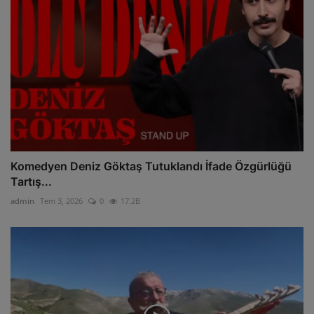
Komedyen Deniz Göktaş Tutuklandı İfade Özgürlüğü
Tartış...
admin
Tem 3, 2026
0
17.2B