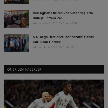
Veli Ağbaba Kürecik’te Vatandaşlarla
Buluştu. “Yeni Par...
admin
Ağu 2, 2026
0
43.2B
S.S. Arga Üreticileri Kooperatifi Genel
Kurulunu Gerçek...
admin
Haz 4, 2026
0
38B
ÖNERILEN HABERLER