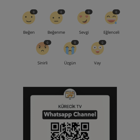
0
0
0
0
Beğen
Beğenme
Sevgi
Eğlenceli
0
0
0
Sinirli
Üzgün
Vay