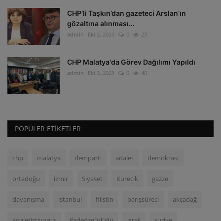
CHP’li Taşkın’dan gazeteci Arslan’ın
gözaltına alınması...
admin
Eki 3, 2023
0
23
CHP Malatya'da Görev Dağılımı Yapıldı
admin
Eki 3, 2023
0
40
POPÜLER ETIKETLER
chp
malatya
demparti
adalet
demokrasi
ortadoğu
izmir
Siyaset
Kurecik
gazze
dayanışma
istanbul
filistin
barışsüreci
akçadağ
adaletistiyoruz
ifadeözgürlüğü
israil
suriye