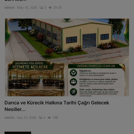
admin
May 16, 2026
0
29.1B
Darıca ve Kürecik Halkına Tarihi Çağrı Gelecek
Nesiller...
admin
Haz 23, 2026
0
14B