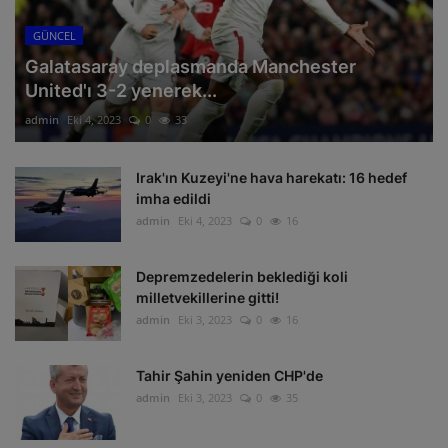
GÜNCEL
Galatasaray deplasmanda Manchester
United'ı 3-2 yenerek...
admin
Eki 4, 2023
0
33
Irak'ın Kuzeyi'ne hava harekatı: 16 hedef
imha edildi
admin
Eki 4, 2023
0
16
Depremzedelerin beklediği koli
milletvekillerine gitti!
admin
Eki 3, 2023
0
16
Tahir Şahin yeniden CHP'de
admin
Eki 3, 2023
0
35