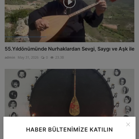
55.Yıldönümünde Nurhaklardan Sevgi, Saygı ve Aşk ile
admin
May 31, 2026
0
23.3B
HABER BÜLTENIMIZE KATILIN