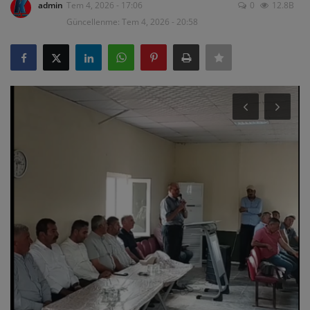
admin
Tem 4, 2026 - 17:06
0
12.8B
Güncellenme: Tem 4, 2026 - 20:58
ULUSLARARASI
SAĞLIK VE YAŞAM TARZI
YEMEK
SPOR
SEYAHAT
EĞİTİM
GALERİ
VİDEO