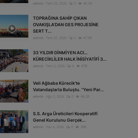
admin
Tem 29, 2026
0
48.1B
TOPRAĞINA SAHİP ÇIKAN
OVAKIŞLA’DAN GES PROJESİNE
SERT T...
admin
Tem 31, 2026
0
47.9B
33 YILDIR DİNMİYEN ACI…
KÜRECİKLİLER HALK İNİSİYATİFİ 3...
admin
Tem 2, 2026
0
47B
Veli Ağbaba Kürecik’te
Vatandaşlarla Buluştu. “Yeni Par...
admin
Ağu 2, 2026
0
46.2B
S.S. Arga Üreticileri Kooperatifi
Genel Kurulunu Gerçek...
admin
Haz 4, 2026
0
38B