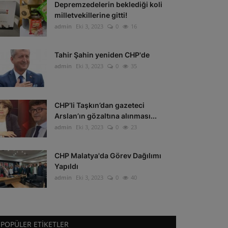
Depremzedelerin beklediği koli
milletvekillerine gitti!
admin
Eki 3, 2023
0
16
Tahir Şahin yeniden CHP'de
admin
Eki 3, 2023
0
35
CHP’li Taşkın’dan gazeteci
Arslan’ın gözaltına alınması...
admin
Eki 3, 2023
0
23
CHP Malatya'da Görev Dağılımı
Yapıldı
admin
Eki 3, 2023
0
40
POPÜLER ETIKETLER