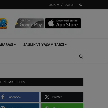
/
Oturum
Üye Ol
ARARASI
SAĞLIK VE YAŞAM TARZI
BIZI TAKIP EDIN
Facebook
Twitter