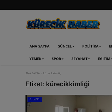
ANA SAYFA
GÜNCEL
POLİTİKA
E
YEMEK
SPOR
SEYAHAT
EĞİTİM
ANA SAYFA
kürecikkimliği
Etiket:
kürecikkimliği
GÜNCEL