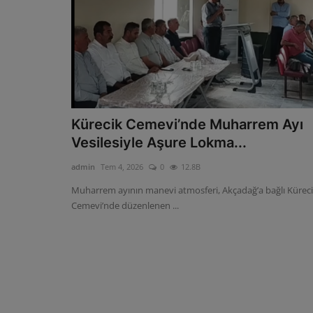
Kürecik Cemevi’nde Muharrem Ayı
Vesilesiyle Aşure Lokma...
admin
Tem 4, 2026
0
12.8B
Muharrem ayının manevi atmosferi, Akçadağ’a bağlı Kürec
Cemevi’nde düzenlenen ...