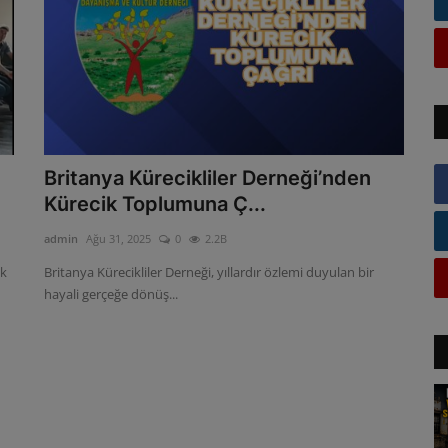
Britanya Kürecikliler Derneği’nden
Kürecik Toplumuna Ç...
admin
Ağu 31, 2025
0
2.2B
ik
Britanya Kürecikliler Derneği, yıllardır özlemi duyulan bir
hayali gerçeğe dönüş...