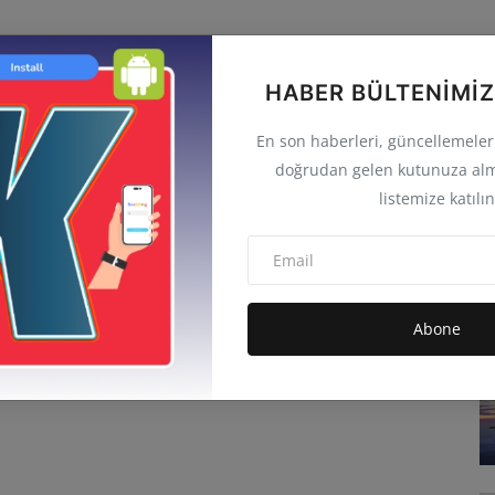
HABER BÜLTENIMIZ
En son haberleri, güncellemeleri 
doğrudan gelen kutunuza alm
listemize katılın
Abone