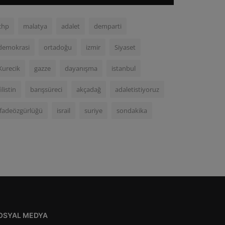
chp
malatya
adalet
demparti
demokrasi
ortadoğu
izmir
Siyaset
Kurecik
gazze
dayanışma
istanbul
filistin
barışsüreci
akçadağ
adaletistiyoruz
ifadeözgürlüğü
israil
suriye
sondakika
OSYAL MEDYA