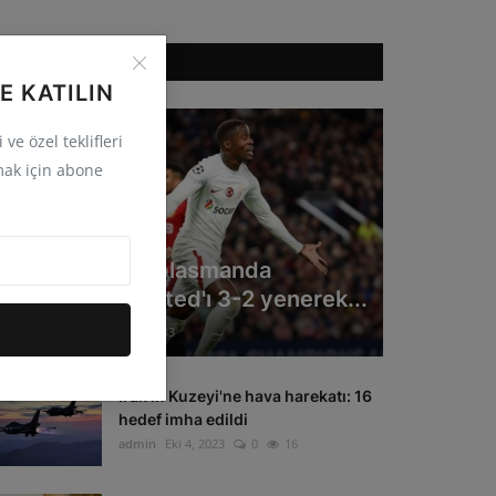
ÖNERILEN HABERLER
E KATILIN
ve özel teklifleri
ak için abone
GÜNCEL
Galatasaray deplasmanda
Manchester United'ı 3-2 yenerek...
admin
Eki 4, 2023
0
33
Irak'ın Kuzeyi'ne hava harekatı: 16
hedef imha edildi
admin
Eki 4, 2023
0
16