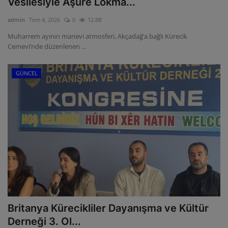
Vesilesiyle Aşure Lokma...
ULUSLARARASI
admin
Tem 4, 2026
0
12.8B
Muharrem ayının manevi atmosferi, Akçadağ’a bağlı Kürecik
SAĞLIK VE YAŞAM TARZI
Cemevi’nde düzenlenen ...
YEMEK
GÜNCEL
SPOR
SEYAHAT
EĞİTİM
GALERİ
VİDEO
Britanya Kürecikliler Dayanışma ve Kültür
Derneği 3. Ol...