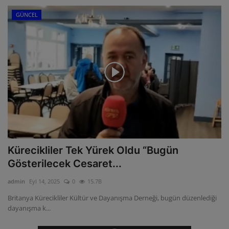
GÜNCEL
Kürecikliler Tek Yürek Oldu “Bugün
Gösterilecek Cesaret...
admin
Eyl 14, 2025
0
15.7B
Britanya Kürecikliler Kültür ve Dayanışma Derneği, bugün düzenlediği
dayanışma k...