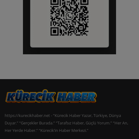
https://kurecikhaber.net - “Kürecik Haber Yazar, Türkiye, Dünya
Duyar.” “Gerçekler Burada.” “Tarafsız Haber, Güçlü Yorum.” “Her An,
Her Yerde Haber.” “Kürecik’in Haber Merkezi.”