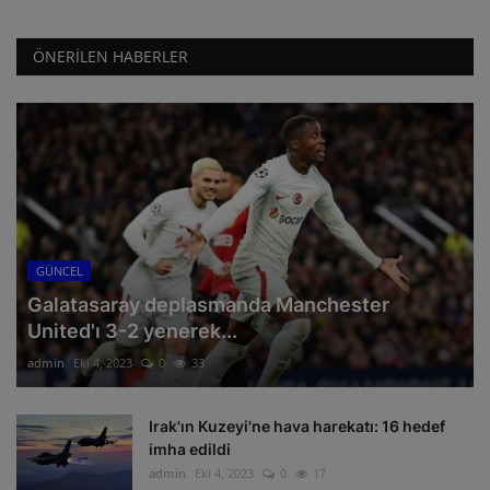
ÖNERILEN HABERLER
GÜNCEL
Galatasaray deplasmanda Manchester
United'ı 3-2 yenerek...
admin
Eki 4, 2023
0
33
Irak'ın Kuzeyi'ne hava harekatı: 16 hedef
imha edildi
admin
Eki 4, 2023
0
17