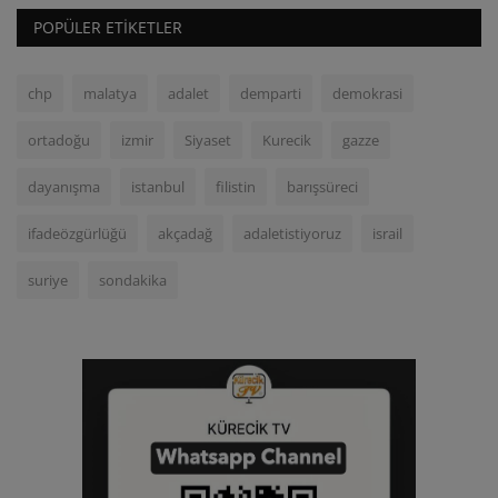
POPÜLER ETIKETLER
chp
malatya
adalet
demparti
demokrasi
ortadoğu
izmir
Siyaset
Kurecik
gazze
dayanışma
istanbul
filistin
barışsüreci
ifadeözgürlüğü
akçadağ
adaletistiyoruz
israil
suriye
sondakika