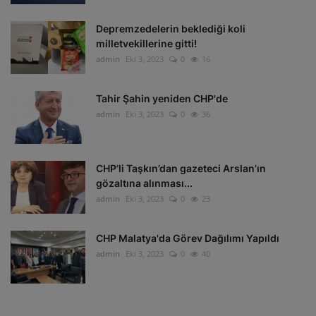
Depremzedelerin beklediği koli
milletvekillerine gitti!
admin
Eki 3, 2023
0
16
Tahir Şahin yeniden CHP'de
admin
Eki 3, 2023
0
36
CHP’li Taşkın’dan gazeteci Arslan’ın
gözaltına alınması...
admin
Eki 3, 2023
0
23
CHP Malatya'da Görev Dağılımı Yapıldı
admin
Eki 3, 2023
0
40