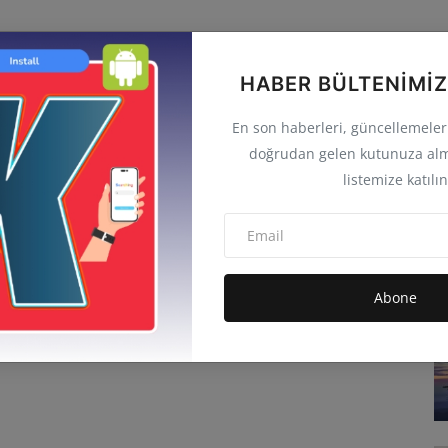
HABER BÜLTENIMIZ
En son haberleri, güncellemeleri 
doğrudan gelen kutunuza alm
listemize katılın
Abone