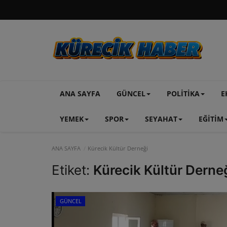
ANA SAYFA
GÜNCEL
POLİTİKA
E
YEMEK
SPOR
SEYAHAT
EĞİTİM
ANA SAYFA
Kürecik Kültür Derneği
Etiket:
Kürecik Kültür Derne
GÜNCEL