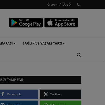
/
Oturum
Üye Ol
ARARASI
SAĞLIK VE YAŞAM TARZI
BIZI TAKIP EDIN
Facebook
Twitter