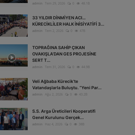
admin
Tem 29, 2026
0
48.1B
33 YILDIR DİNMİYEN ACI…
KÜRECİKLİLER HALK İNİSİYATİFİ 3...
admin
Tem 2, 2026
0
47B
TOPRAĞINA SAHİP ÇIKAN
OVAKIŞLA’DAN GES PROJESİNE
SERT T...
admin
Tem 31, 2026
0
44.9B
Veli Ağbaba Kürecik’te
Vatandaşlarla Buluştu. “Yeni Par...
admin
Ağu 2, 2026
0
43.2B
S.S. Arga Üreticileri Kooperatifi
Genel Kurulunu Gerçek...
admin
Haz 4, 2026
0
38B