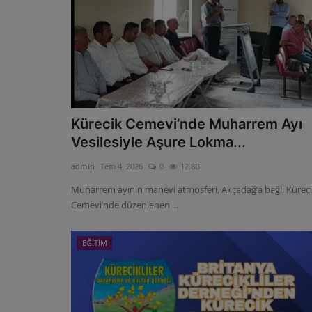
Kürecik Cemevi’nde Muharrem Ayı
Vesilesiyle Aşure Lokma...
admin
Tem 4, 2026
0
12.8B
Muharrem ayının manevi atmosferi, Akçadağ’a bağlı Kürec
Cemevi’nde düzenlenen ...
EĞİTİM