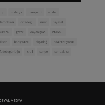
chp
malatya
demparti
adalet
demokrasi
ortadoğu
izmir
Siyaset
Kurecik
gazze
dayanışma
istanbul
filistin
barışsüreci
akçadağ
adaletistiyoruz
ifadeözgürlüğü
israil
suriye
sondakika
OSYAL MEDYA