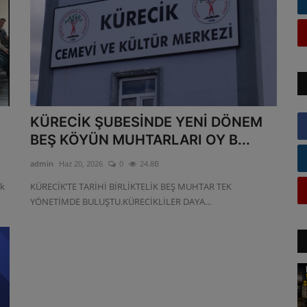
KÜRECİK ŞUBESİNDE YENİ DÖNEM
BEŞ KÖYÜN MUHTARLARI OY B...
admin
Haz 20, 2026
0
24.8B
ik
KÜRECİK’TE TARİHİ BİRLİKTELİK BEŞ MUHTAR TEK
YÖNETİMDE BULUŞTU.KÜRECİKLİLER DAYA...