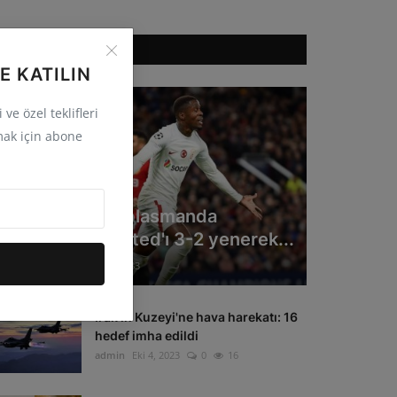
ÖNERILEN HABERLER
E KATILIN
ve özel teklifleri
ak için abone
GÜNCEL
Galatasaray deplasmanda
Manchester United'ı 3-2 yenerek...
admin
Eki 4, 2023
0
33
Irak'ın Kuzeyi'ne hava harekatı: 16
hedef imha edildi
admin
Eki 4, 2023
0
16