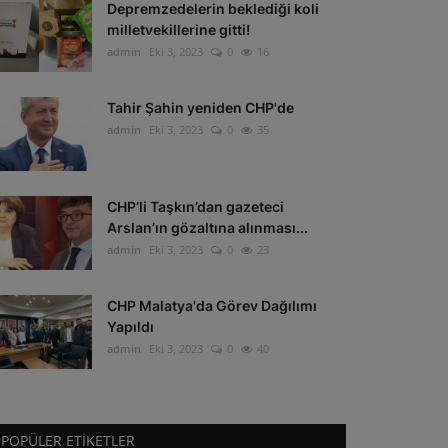
Depremzedelerin beklediği koli
milletvekillerine gitti!
admin
Eki 3, 2023
0
16
Tahir Şahin yeniden CHP'de
admin
Eki 3, 2023
0
35
CHP’li Taşkın’dan gazeteci
Arslan’ın gözaltına alınması...
admin
Eki 3, 2023
0
23
CHP Malatya'da Görev Dağılımı
Yapıldı
admin
Eki 3, 2023
0
40
POPÜLER ETIKETLER