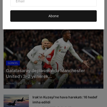
Abone
ÖNERILEN HABERLER
GÜNCEL
Galatasaray deplasmanda Manchester
United'ı 3-2 yenerek...
admin
Eki 4, 2023
0
33
Irak'ın Kuzeyi'ne hava harekatı: 16 hedef
imha edildi