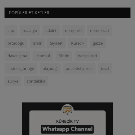
POPÜLER ETIKETLER
chp
malatya
adalet
demparti
demokrasi
ortadoğu
izmir
Siyaset
Kurecik
gazze
dayanışma
istanbul
filistin
barışsüreci
ifadeözgürlüğü
akçadağ
adaletistiyoruz
israil
suriye
sondakika