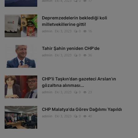
admin
Eki 4, 2023
0
17
Depremzedelerin beklediği koli
milletvekillerine gitti!
admin
Eki 3, 2023
0
16
Tahir Şahin yeniden CHP'de
admin
Eki 3, 2023
0
36
CHP’li Taşkın’dan gazeteci Arslan’ın
gözaltına alınması...
admin
Eki 3, 2023
0
23
CHP Malatya'da Görev Dağılımı Yapıldı
admin
Eki 3, 2023
0
40