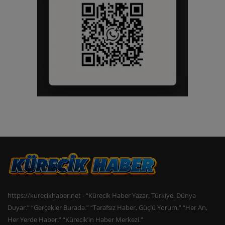
https://kurecikhaber.net - “Kürecik Haber Yazar, Türkiye, Dünya
Duyar.” “Gerçekler Burada.” “Tarafsız Haber, Güçlü Yorum.” “Her An,
Her Yerde Haber.” “Kürecik’in Haber Merkezi.”