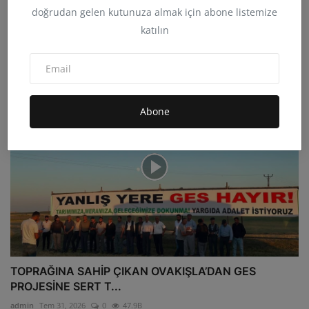
doğrudan gelen kutunuza almak için abone listemize
Kürecik Cemevi’nde Muharrem Ayı Vesilesiyle Aşure
katılın
Lokma...
admin
Tem 4, 2026
0
12.8B
Abone
TOPRAĞINA SAHİP ÇIKAN OVAKIŞLA’DAN GES
PROJESİNE SERT T...
admin
Tem 31, 2026
0
47.9B