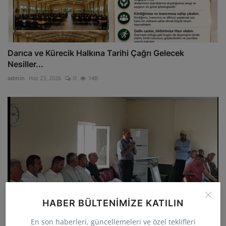
Darıca ve Kürecik Halkına Tarihi Çağrı Gelecek
Nesiller...
admin
Haz 23, 2026
0
14B
HABER BÜLTENIMIZE KATILIN
En son haberleri, güncellemeleri ve özel teklifleri