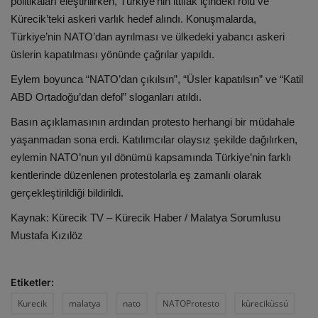
politikaları eleştirilirken, Türkiye’nin ittifak içindeki rolü ve
Kürecik’teki askeri varlık hedef alındı. Konuşmalarda,
Türkiye’nin NATO’dan ayrılması ve ülkedeki yabancı askeri
üslerin kapatılması yönünde çağrılar yapıldı.
Eylem boyunca “NATO’dan çıkılsın”, “Üsler kapatılsın” ve “Katil
ABD Ortadoğu’dan defol” sloganları atıldı.
Basın açıklamasının ardından protesto herhangi bir müdahale
yaşanmadan sona erdi. Katılımcılar olaysız şekilde dağılırken,
eylemin NATO’nun yıl dönümü kapsamında Türkiye’nin farklı
kentlerinde düzenlenen protestolarla eş zamanlı olarak
gerçekleştirildiği bildirildi.
Kaynak: Kürecik TV – Kürecik Haber / Malatya Sorumlusu
Mustafa Kızılöz
Etiketler:
Kurecik
malatya
nato
NATOProtesto
küreciküssü