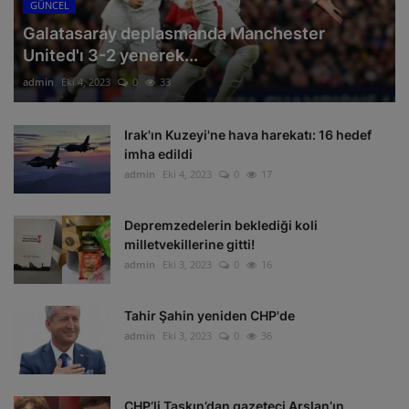
GÜNCEL
Galatasaray deplasmanda Manchester
United'ı 3-2 yenerek...
admin
Eki 4, 2023
0
33
Irak'ın Kuzeyi'ne hava harekatı: 16 hedef
imha edildi
admin
Eki 4, 2023
0
17
Depremzedelerin beklediği koli
milletvekillerine gitti!
admin
Eki 3, 2023
0
16
Tahir Şahin yeniden CHP'de
admin
Eki 3, 2023
0
36
CHP’li Taşkın’dan gazeteci Arslan’ın