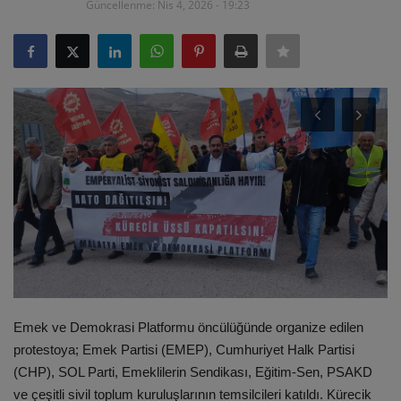
Güncellenme: Nis 4, 2026 - 19:23
ULUSLARARASI
SAĞLIK VE YAŞAM TARZI
YEMEK
SPOR
SEYAHAT
EĞİTİM
GALERİ
Emek ve Demokrasi Platformu öncülüğünde organize edilen
protestoya; Emek Partisi (EMEP), Cumhuriyet Halk Partisi
VİDEO
(CHP), SOL Parti, Emeklilerin Sendikası, Eğitim-Sen, PSAKD
ve çeşitli sivil toplum kuruluşlarının temsilcileri katıldı. Kürecik