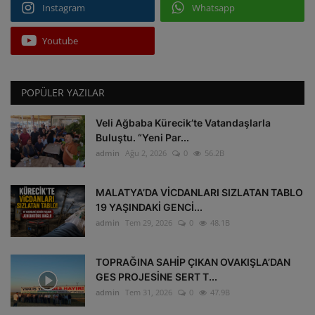
Instagram
Whatsapp
Youtube
POPÜLER YAZILAR
Veli Ağbaba Kürecik’te Vatandaşlarla
Buluştu. “Yeni Par...
admin
Ağu 2, 2026
0
56.2B
MALATYA’DA VİCDANLARI SIZLATAN TABLO
19 YAŞINDAKİ GENCİ...
admin
Tem 29, 2026
0
48.1B
TOPRAĞINA SAHİP ÇIKAN OVAKIŞLA’DAN
GES PROJESİNE SERT T...
admin
Tem 31, 2026
0
47.9B