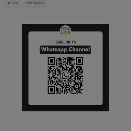
suriye
sondakika