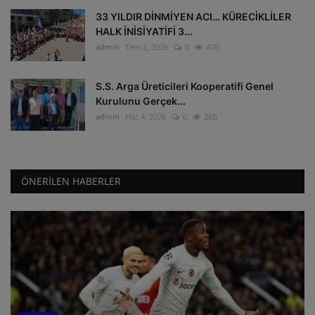
33 YILDIR DİNMİYEN ACI… KÜRECİKLİLER
HALK İNİSİYATİFİ 3...
admin
Tem 2, 2026
0
47B
S.S. Arga Üreticileri Kooperatifi Genel
Kurulunu Gerçek...
admin
Haz 4, 2026
0
38B
ÖNERILEN HABERLER