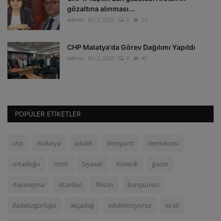
gözaltına alınması...
admin
Eki 3, 2023
0
23
CHP Malatya'da Görev Dağılımı Yapıldı
admin
Eki 3, 2023
0
40
POPÜLER ETIKETLER
chp
malatya
adalet
demparti
demokrasi
ortadoğu
izmir
Siyaset
Kurecik
gazze
dayanışma
istanbul
filistin
barışsüreci
ifadeözgürlüğü
akçadağ
adaletistiyoruz
israil