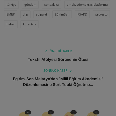
türkiye
gündem
sondakika
emekvedemokrasiplatformu
EMEP
chp
solparti
EğitimSen
PSAKD
protesto
haber
küreciktv
ÖNCEKI HABER
Tekstil Atölyesi Görünenin Ötesi
SONRAKI HABER
Eğitim-Sen Malatya’dan “Milli Eğitim Akademisi”
Düzenlemesine Sert Tepki Öğretme...
4
0
0
0