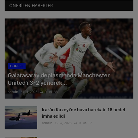
ÖNERILEN HABERLER
GÜNCEL
Galatasaray deplasmanda Manchester
United'ı 3-2 yenerek...
admin
Eki 4, 2023
0
33
Irak'ın Kuzeyi'ne hava harekatı: 16 hedef
imha edildi
admin
Eki 4, 2023
0
17