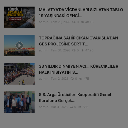
MALATYA’DA VİCDANLARI SIZLATAN TABLO
19 YAŞINDAKİ GENCİ...
admin
Tem 29, 2026
0
48.1B
TOPRAĞINA SAHİP ÇIKAN OVAKIŞLA’DAN
GES PROJESİNE SERT T...
admin
Tem 31, 2026
0
47.9B
33 YILDIR DİNMİYEN ACI… KÜRECİKLİLER
HALK İNİSİYATİFİ 3...
admin
Tem 2, 2026
0
47B
S.S. Arga Üreticileri Kooperatifi Genel
Kurulunu Gerçek...
admin
Haz 4, 2026
0
38B