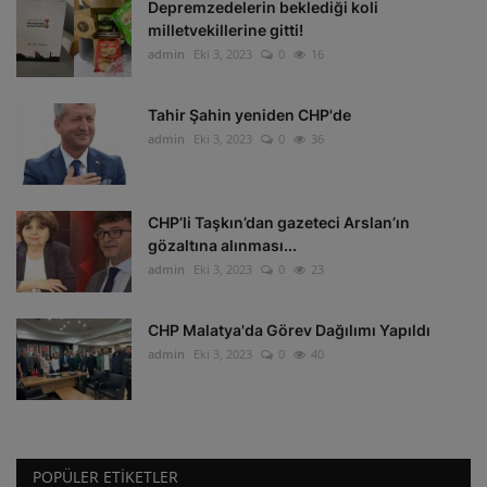
Depremzedelerin beklediği koli
milletvekillerine gitti!
admin
Eki 3, 2023
0
16
Tahir Şahin yeniden CHP'de
admin
Eki 3, 2023
0
36
CHP’li Taşkın’dan gazeteci Arslan’ın
gözaltına alınması...
admin
Eki 3, 2023
0
23
CHP Malatya'da Görev Dağılımı Yapıldı
admin
Eki 3, 2023
0
40
POPÜLER ETIKETLER