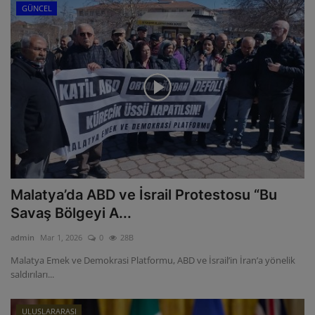
GÜNCEL
Malatya’da ABD ve İsrail Protestosu “Bu
Savaş Bölgeyi A...
admin
Mar 1, 2026
0
28B
Malatya Emek ve Demokrasi Platformu, ABD ve İsrail’in İran’a yönelik
saldırıları...
ULUSLARARASI