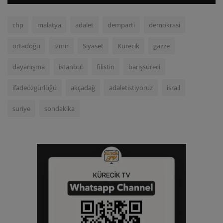
chp
malatya
adalet
demparti
demokrasi
ortadoğu
izmir
Siyaset
Kurecik
gazze
dayanışma
istanbul
filistin
barışsüreci
ifadeözgürlüğü
akçadağ
adaletistiyoruz
israil
suriye
sondakika