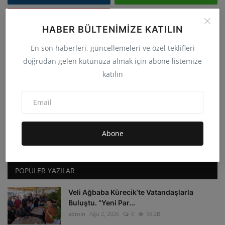
Youtube
HABER BÜLTENIMIZE KATILIN
En son haberleri, güncellemeleri ve özel teklifleri
FOLLOW US
doğrudan gelen kutunuza almak için abone listemize
katılın
Facebook
Twitter
Instagram
Whatsapp
Abone
Youtube
POPÜLER YAZILAR
Veli Ağbaba Kürecik’te Vatandaşlarla
Buluştu. “Yeni Par...
admin
Ağu 2, 2026
0
56.2B