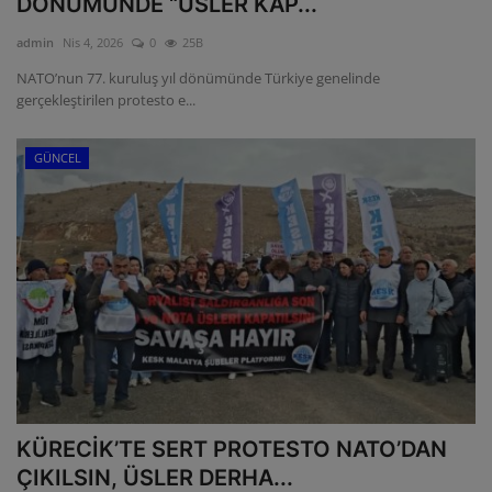
DÖNÜMÜNDE “ÜSLER KAP...
ULUSLARARASI
admin
Nis 4, 2026
0
25B
NATO’nun 77. kuruluş yıl dönümünde Türkiye genelinde
SAĞLIK VE YAŞAM TARZI
gerçekleştirilen protesto e...
YEMEK
GÜNCEL
SPOR
SEYAHAT
EĞİTİM
GALERİ
VİDEO
KÜRECİK’TE SERT PROTESTO NATO’DAN
ÇIKILSIN, ÜSLER DERHA...