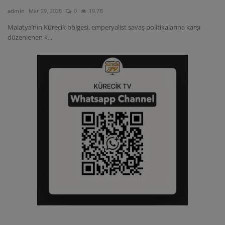
admin
Mar 29, 2026
0
19.7B
Malatya’nın Kürecik bölgesi, emperyalist savaş politikalarına karşı
düzenlenen k...