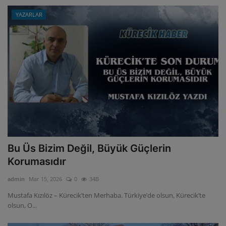
YAZARLAR
Bu Üs Bizim Değil, Büyük Güçlerin
Korumasıdır
admin
Mar 15, 2026
0
34B
Mustafa Kızılöz – Kürecik’ten Merhaba. Türkiye’de olsun, Kürecik’te
olsun, O...