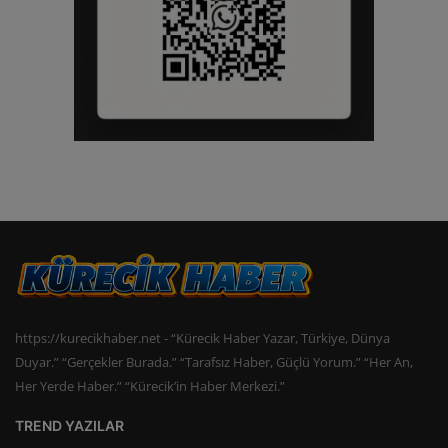
https://kurecikhaber.net - “Kürecik Haber Yazar, Türkiye, Dünya
Duyar.” “Gerçekler Burada.” “Tarafsız Haber, Güçlü Yorum.” “Her An,
Her Yerde Haber.” “Kürecik’in Haber Merkezi.”
TREND YAZILAR