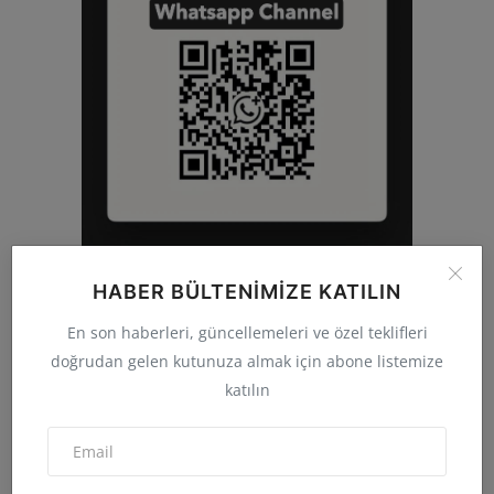
HABER BÜLTENIMIZE KATILIN
BIZI TAKIP EDIN
En son haberleri, güncellemeleri ve özel teklifleri
doğrudan gelen kutunuza almak için abone listemize
katılın
Facebook
Twitter
Instagram
Whatsapp
Youtube