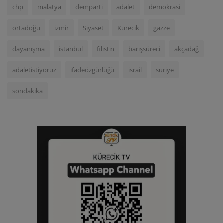
chp
malatya
demparti
adalet
demokrasi
ortadoğu
izmir
Siyaset
Kurecik
gazze
dayanışma
istanbul
filistin
barışsüreci
akçadağ
adaletistiyoruz
ifadeözgürlüğü
israil
suriye
sondakika