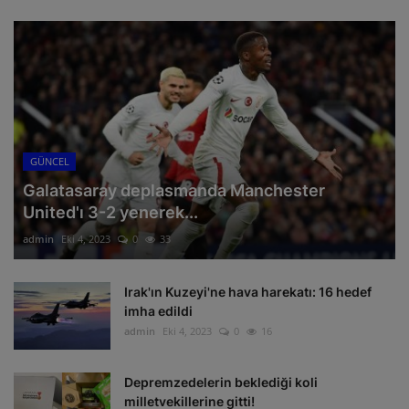
GÜNCEL
Galatasaray deplasmanda Manchester
United'ı 3-2 yenerek...
admin
Eki 4, 2023
0
33
Irak'ın Kuzeyi'ne hava harekatı: 16 hedef
imha edildi
admin
Eki 4, 2023
0
16
Depremzedelerin beklediği koli
milletvekillerine gitti!