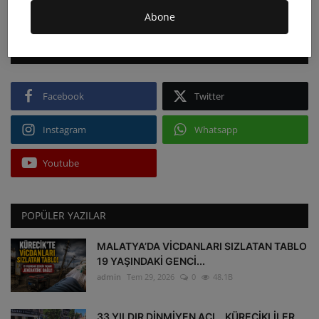
Abone
FOLLOW US
Facebook
Twitter
Instagram
Whatsapp
Youtube
POPÜLER YAZILAR
MALATYA’DA VİCDANLARI SIZLATAN TABLO
19 YAŞINDAKİ GENCİ...
admin
Tem 29, 2026
0
48.1B
33 YILDIR DİNMİYEN ACI… KÜRECİKLİLER