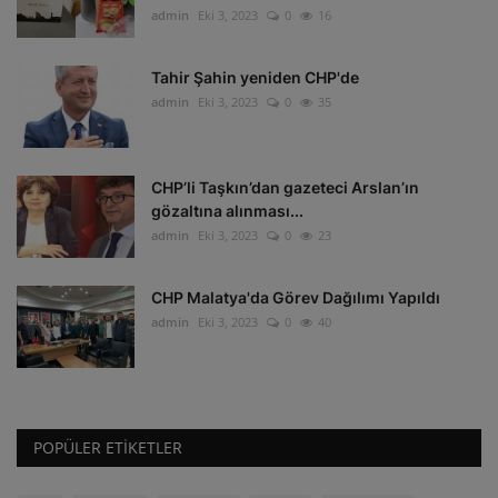
admin
Eki 3, 2023
0
16
Tahir Şahin yeniden CHP'de
admin
Eki 3, 2023
0
35
CHP’li Taşkın’dan gazeteci Arslan’ın
gözaltına alınması...
admin
Eki 3, 2023
0
23
CHP Malatya'da Görev Dağılımı Yapıldı
admin
Eki 3, 2023
0
40
POPÜLER ETIKETLER