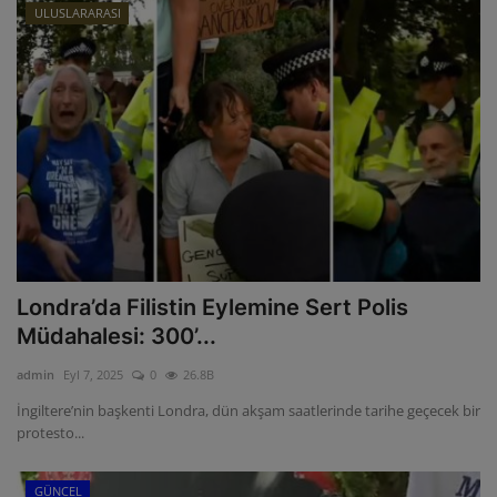
ULUSLARARASI
Londra’da Filistin Eylemine Sert Polis
Müdahalesi: 300’...
admin
Eyl 7, 2025
0
26.8B
İngiltere’nin başkenti Londra, dün akşam saatlerinde tarihe geçecek bir
protesto...
GÜNCEL