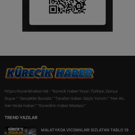
https://kurecikhaber.net - “Kürecik Haber Yazar, Türkiye, Dünya
Duyar.” “Gerçekler Burada.” “Tarafsız Haber, Güçlü Yorum.” “Her An,
Her Yerde Haber.” “Kürecik’in Haber Merkezi.”
TREND YAZILAR
MALATYA’DA VİCDANLARI SIZLATAN TABLO 19