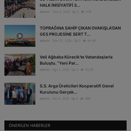
HALK İNİSİYATİFİ 3...
admin
Tem 2, 2026
0
47B
TOPRAĞINA SAHİP ÇIKAN OVAKIŞLA’DAN
GES PROJESİNE SERT T...
admin
Tem 31, 2026
0
44.9B
Veli Ağbaba Kürecik’te Vatandaşlarla
Buluştu. “Yeni Par...
admin
Ağu 2, 2026
0
43.2B
S.S. Arga Üreticileri Kooperatifi Genel
Kurulunu Gerçek...
admin
Haz 4, 2026
0
38B
ÖNERILEN HABERLER