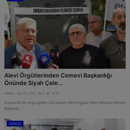
Alevi Örgütlerinden Cemevi Başkanlığı
Önünde Siyah Çele...
admin
Ağu 26, 2025
0
14.5B
Ankara’da bir araya gelen çok sayıda Alevi örgütü, Alevi-Bektaşi Cemevi
Başkanlı...
GÜNCEL