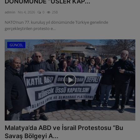
DÖNÜMÜNDE “ÜSLER KAP...
ULUSLARARASI
admin
Nis 4, 2026
0
25B
NATO’nun 77. kuruluş yıl dönümünde Türkiye genelinde
SAĞLIK VE YAŞAM TARZI
gerçekleştirilen protesto e...
YEMEK
GÜNCEL
SPOR
SEYAHAT
EĞİTİM
GALERİ
VİDEO
Malatya’da ABD ve İsrail Protestosu “Bu
Savaş Bölgeyi A...