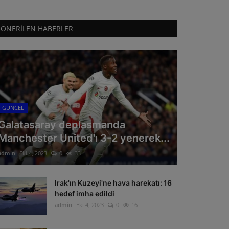
ÖNERILEN HABERLER
GÜNCEL
Galatasaray deplasmanda
Manchester United'ı 3-2 yenerek...
admin
Eki 4, 2023
0
33
Irak'ın Kuzeyi'ne hava harekatı: 16
hedef imha edildi
admin
Eki 4, 2023
0
16