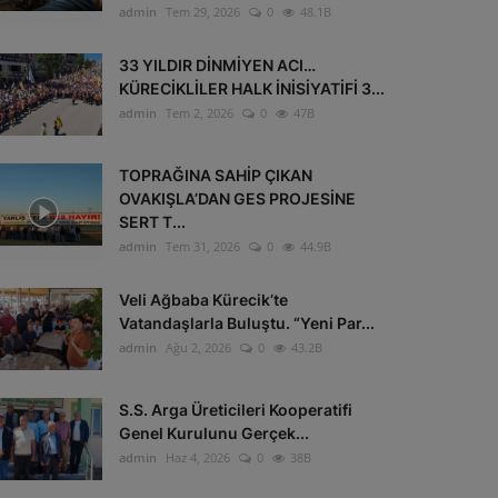
admin
Tem 29, 2026
0
48.1B
33 YILDIR DİNMİYEN ACI…
KÜRECİKLİLER HALK İNİSİYATİFİ 3...
admin
Tem 2, 2026
0
47B
TOPRAĞINA SAHİP ÇIKAN
OVAKIŞLA’DAN GES PROJESİNE
SERT T...
admin
Tem 31, 2026
0
44.9B
Veli Ağbaba Kürecik’te
Vatandaşlarla Buluştu. “Yeni Par...
admin
Ağu 2, 2026
0
43.2B
S.S. Arga Üreticileri Kooperatifi
Genel Kurulunu Gerçek...
admin
Haz 4, 2026
0
38B