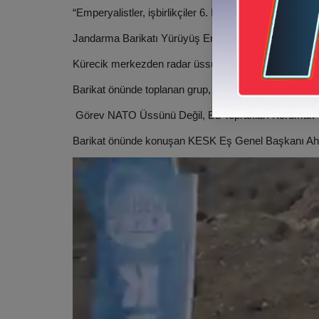
“Emperyalistler, işbirlikçiler 6. Filo’yu unutmayın”
Jandarma Barikatı Yürüyüş Engellendi
Kürecik merkezden radar üssüne ilerlemek isteyen kit
Barikat önünde toplanan grup, burada basın açıklamas
Görev NATO Üssünü Değil, Bu Toprakları Korumak
Barikat önünde konuşan KESK Eş Genel Başkanı Ahmet