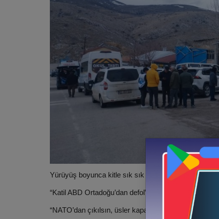
Yürüyüş boyunca kitle sık sık şu sloganları attı.
“Katil ABD Ortadoğu’dan defol”
“NATO’dan çıkılsın, üsler kapatılsın”