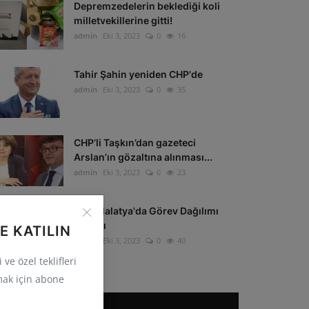
Depremzedelerin beklediği koli
milletvekillerine gitti!
admin
Eki 3, 2023
0
16
Tahir Şahin yeniden CHP'de
admin
Eki 3, 2023
0
35
CHP’li Taşkın’dan gazeteci
Arslan’ın gözaltına alınması...
admin
Eki 3, 2023
0
23
CHP Malatya'da Görev Dağılımı
Yapıldı
E KATILIN
admin
Eki 3, 2023
0
40
ve özel teklifleri
ak için abone
POPÜLER ETIKETLER