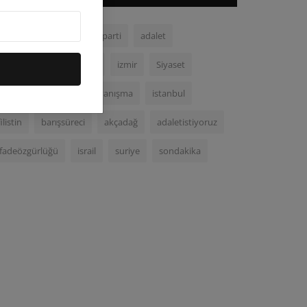
chp
malatya
demparti
adalet
demokrasi
ortadoğu
izmir
Siyaset
Kurecik
gazze
dayanışma
istanbul
filistin
barışsüreci
akçadağ
adaletistiyoruz
ifadeözgürlüğü
israil
suriye
sondakika