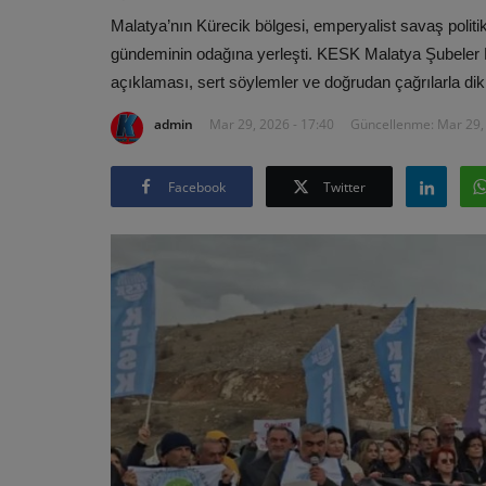
Malatya’nın Kürecik bölgesi, emperyalist savaş politi
gündeminin odağına yerleşti. KESK Malatya Şubeler 
açıklaması, sert söylemler ve doğrudan çağrılarla dik
admin
Mar 29, 2026 - 17:40
Güncellenme: Mar 29, 
Facebook
Twitter