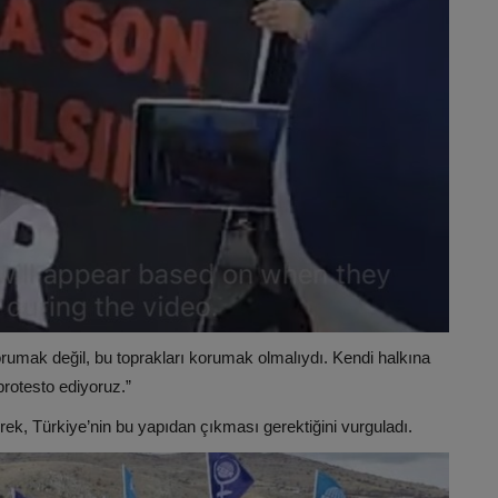
umak değil, bu toprakları korumak olmalıydı. Kendi halkına
 protesto ediyoruz.”
ek, Türkiye’nin bu yapıdan çıkması gerektiğini vurguladı.