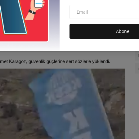
le, jandarma ekiplerinin kurduğu barikatla durduruldu.
Abone
ı gerçekleştirdi ve duruma tepki gösterdi.
 Karagöz, güvenlik güçlerine sert sözlerle yüklendi.