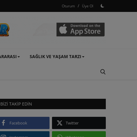
/
Oturum
Üye Ol
ARARASI
SAĞLIK VE YAŞAM TARZI
BIZI TAKIP EDIN
Facebook
Twitter