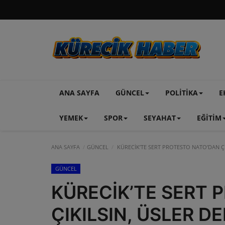
ANA SAYFA
GÜNCEL
POLİTİKA
E
YEMEK
SPOR
SEYAHAT
EĞİTİM
ANA SAYFA
GÜNCEL
KÜRECİK’TE SERT PROTESTO NATO’DAN ÇI
GÜNCEL
KÜRECİK’TE SERT 
ÇIKILSIN, ÜSLER D