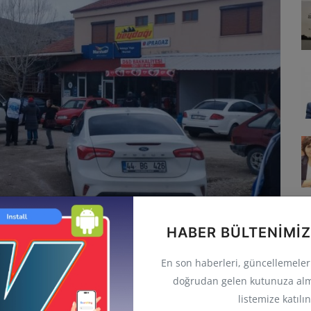
HABER BÜLTENIMIZ
En son haberleri, güncellemeleri 
doğrudan gelen kutunuza alm
listemize katılın