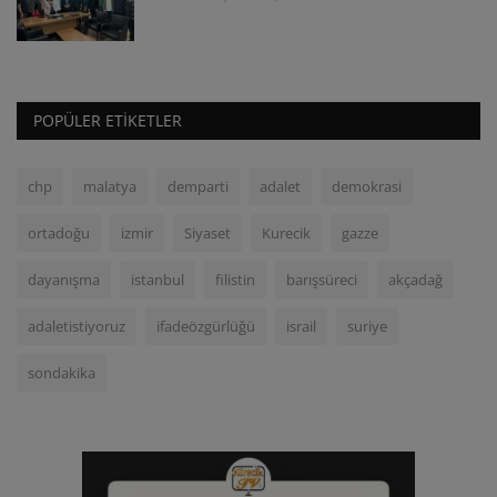
POPÜLER ETIKETLER
chp
malatya
demparti
adalet
demokrasi
ortadoğu
izmir
Siyaset
Kurecik
gazze
dayanışma
istanbul
filistin
barışsüreci
akçadağ
adaletistiyoruz
ifadeözgürlüğü
israil
suriye
sondakika