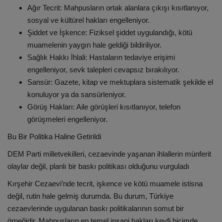
Ağır Tecrit: Mahpusların ortak alanlara çıkışı kısıtlanıyor,
sosyal ve kültürel hakları engelleniyor.
Şiddet ve İşkence: Fiziksel şiddet uygulandığı, kötü
muamelenin yaygın hale geldiği bildiriliyor.
Sağlık Hakkı İhlali: Hastaların tedaviye erişimi
engelleniyor, sevk talepleri cevapsız bırakılıyor.
Sansür: Gazete, kitap ve mektuplara sistematik şekilde el
konuluyor ya da sansürleniyor.
Görüş Hakları: Aile görüşleri kısıtlanıyor, telefon
görüşmeleri engelleniyor.
Bu Bir Politika Haline Getirildi
DEM Parti milletvekilleri, cezaevinde yaşanan ihlallerin münferit
olaylar değil, planlı bir baskı politikası olduğunu vurguladı
Kırşehir Cezaevi’nde tecrit, işkence ve kötü muamele istisna
değil, rutin hale gelmiş durumda. Bu durum, Türkiye
cezaevlerinde uygulanan baskı politikalarının somut bir
örneğidir. Mahpusların en temel insani hakları keyfi biçimde