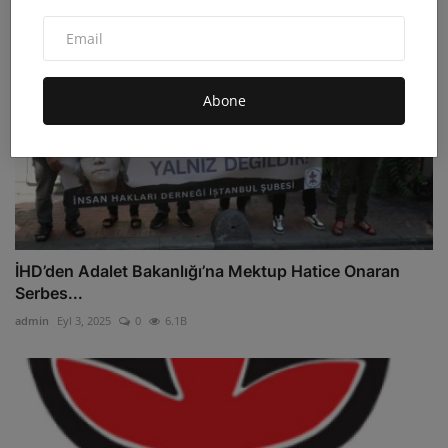
Abone
İHD’den Adalet Bakanlığı’na Mektup Hatice Onaran
Serbes...
admin
Eyl 3, 2025
0
6.1B