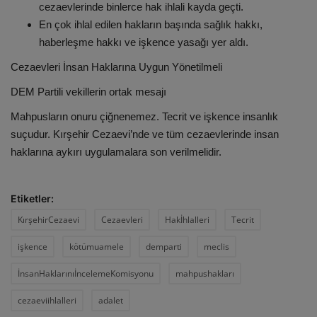
cezaevlerinde binlerce hak ihlali kayda geçti.
En çok ihlal edilen hakların başında sağlık hakkı,
haberleşme hakkı ve işkence yasağı yer aldı.
Cezaevleri İnsan Haklarına Uygun Yönetilmeli
DEM Partili vekillerin ortak mesajı
Mahpusların onuru çiğnenemez. Tecrit ve işkence insanlık
suçudur. Kırşehir Cezaevi’nde ve tüm cezaevlerinde insan
haklarına aykırı uygulamalara son verilmelidir.
Etiketler:
KırşehirCezaevi
Cezaevleri
Hakİhlalleri
Tecrit
işkence
kötümuamele
demparti
meclis
İnsanHaklarınıİncelemeKomisyonu
mahpushakları
cezaeviihlalleri
adalet