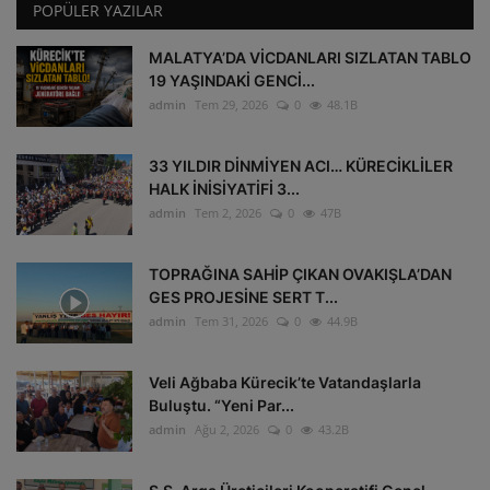
POPÜLER YAZILAR
MALATYA’DA VİCDANLARI SIZLATAN TABLO
19 YAŞINDAKİ GENCİ...
admin
Tem 29, 2026
0
48.1B
33 YILDIR DİNMİYEN ACI… KÜRECİKLİLER
HALK İNİSİYATİFİ 3...
admin
Tem 2, 2026
0
47B
TOPRAĞINA SAHİP ÇIKAN OVAKIŞLA’DAN
GES PROJESİNE SERT T...
admin
Tem 31, 2026
0
44.9B
Veli Ağbaba Kürecik’te Vatandaşlarla
Buluştu. “Yeni Par...
admin
Ağu 2, 2026
0
43.2B