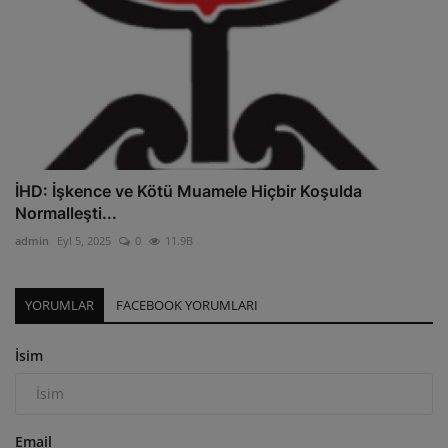
İHD: İşkence ve Kötü Muamele Hiçbir Koşulda
Normalleşti...
admin
Eyl 5, 2025
0
11.9B
YORUMLAR
FACEBOOK YORUMLARI
İsim
Email