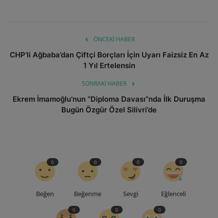
ÖNCEKI HABER
CHP’li Ağbaba’dan Çiftçi Borçları İçin Uyarı Faizsiz En Az
1 Yıl Ertelensin
SONRAKI HABER
Ekrem İmamoğlu’nun “Diploma Davası”nda İlk Duruşma
Bugün Özgür Özel Silivri’de
0
0
0
0
Beğen
Beğenme
Sevgi
Eğlenceli
0
0
0