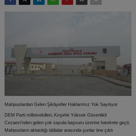
ULUSLARARASI
SAĞLIK VE YAŞAM TARZI
YEMEK
SPOR
SEYAHAT
EĞİTİM
GALERİ
Mahpuslardan Gelen Şikâyetler Haklarımız Yok Sayılıyor
DEM Parti milletvekilleri, Kırşehir Yüksek Güvenlikli
VİDEO
Cezaevi’nden gelen çok sayıda başvuru üzerine harekete geçti.
Mahpusların aktardığı iddialar arasında şunlar öne çıktı