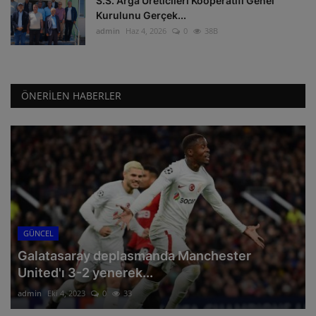
S.S. Arga Üreticileri Kooperatifi Genel
Kurulunu Gerçek...
admin
Haz 4, 2026
0
38B
ÖNERILEN HABERLER
GÜNCEL
Galatasaray deplasmanda Manchester
United'ı 3-2 yenerek...
admin
Eki 4, 2023
0
33