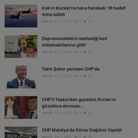
Irak'ın Kuzeyi'ne hava harekatı: 16 hedef
imha edildi
admin
Eki 4, 2023
0
16
Depremzedelerin beklediği koli
milletvekillerine gitti!
admin
Eki 3, 2023
0
16
Tahir Şahin yeniden CHP'de
admin
Eki 3, 2023
0
35
CHP’li Taşkın’dan gazeteci Arslan’ın
gözaltına alınması...
admin
Eki 3, 2023
0
23
CHP Malatya'da Görev Dağılımı Yapıldı
admin
Eki 3, 2023
0
40