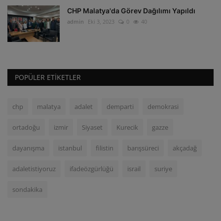
CHP Malatya'da Görev Dağılımı Yapıldı
admin
Eki 3, 2023
0
40
POPÜLER ETIKETLER
chp
malatya
adalet
demparti
demokrasi
ortadoğu
izmir
Siyaset
Kurecik
gazze
dayanışma
istanbul
filistin
barışsüreci
akçadağ
adaletistiyoruz
ifadeözgürlüğü
israil
suriye
sondakika