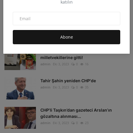
katılın
admin
Eki 4, 2023
0
33
Irak'ın Kuzeyi'ne hava harekatı: 16 hedef
imha edildi
admin
Eki 4, 2023
0
16
Abone
Depremzedelerin beklediği koli
milletvekillerine gitti!
admin
Eki 3, 2023
0
16
Tahir Şahin yeniden CHP'de
admin
Eki 3, 2023
0
35
CHP’li Taşkın’dan gazeteci Arslan’ın
gözaltına alınması...
admin
Eki 3, 2023
0
23