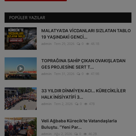
POPÜLER YAZILAR
MALATYA’DA VİCDANLARI SIZLATAN TABLO
19 YAŞINDAKİ GENCİ...
admin
Tem 29, 2026
0
48.1B
TOPRAĞINA SAHİP ÇIKAN OVAKIŞLA’DAN
GES PROJESİNE SERT T...
admin
Tem 31, 2026
0
47.9B
33 YILDIR DİNMİYEN ACI… KÜRECİKLİLER
HALK İNİSİYATİFİ 3...
admin
Tem 2, 2026
0
47B
Veli Ağbaba Kürecik’te Vatandaşlarla
Buluştu. “Yeni Par...
admin
Ağu 2, 2026
0
46.2B