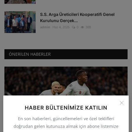
S.S. Arga Üreticileri Kooperatifi Genel
Kurulunu Gerçek...
admin
Haz 4, 2026
0
38B
ÖNERILEN HABERLER
HABER BÜLTENIMIZE KATILIN
GÜNCEL
En son haberleri, güncellemeleri ve özel teklifleri
Galatasaray deplasmanda Manchester
doğrudan gelen kutunuza almak için abone listemize
United'ı 3-2 yenerek...