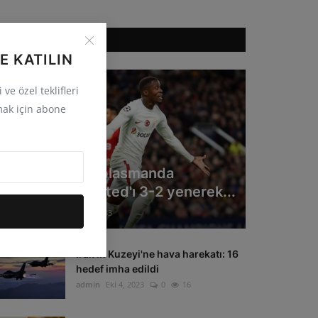
ÖNERILEN HABERLER
E KATILIN
ve özel teklifleri
ak için abone
GÜNCEL
Galatasaray deplasmanda
Manchester United'ı 3-2 yenerek...
admin
Eki 4, 2023
0
33
Irak'ın Kuzeyi'ne hava harekatı: 16
hedef imha edildi
admin
Eki 4, 2023
0
16