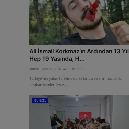
Ali İsmail Korkmaz’ın Ardından 13 Yıl
Hep 19 Yaşında, H...
admin
Tem 10, 2026
0
17.6B
Türkiye’nin yakın tarihine derin bir acı ve silinmez bir iz
bırakan isimlerden A...
GÜNCEL