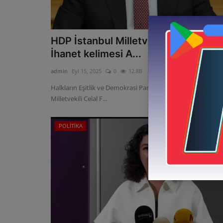
HDP İstanbul Milletvekili Celal Fırat
İhanet kelimesi A...
admin
Eyl 15, 2025
0
12.8B
Halkların Eşitlik ve Demokrasi Partisi (DEM Parti) İstanbul
Milletvekili Celal F...
POLİTİKA