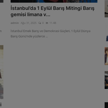
İstanbul’da 1 Eylül Barış Mitingi Barış
gemisi limana v...
admin
Ağu 31, 2025
0
11.4B
ın
İstanbul Emek Barış ve Demokrasi Güçleri, 1 Eylül Dünya
Barış Günü’nde yüzlerce ...
i