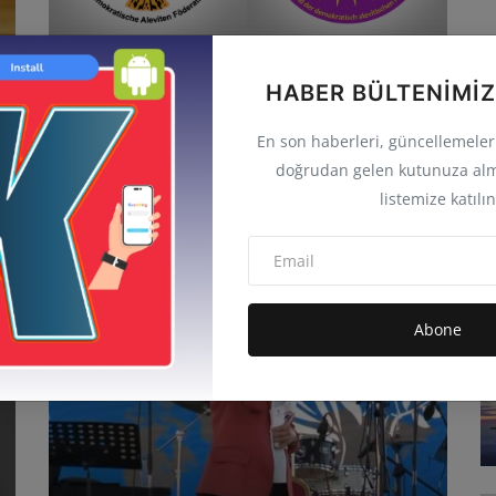
FEDA ve DAKB: 12 Eylül’ün karanlığı
HABER BÜLTENIMIZ
hâlâ sürüyor
En son haberleri, güncellemeleri 
admin
Eyl 10, 2025
0
4.5B
doğrudan gelen kutunuza alm
Türkiye’nin demokrasi tarihine kara bir leke olarak geçen 12
listemize katılın
Eylül 1980 askeri d...
GÜNCEL
Abone