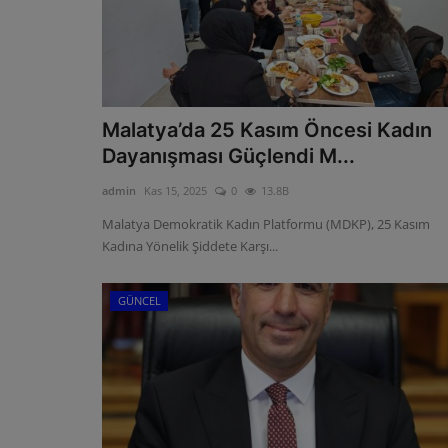
Malatya’da 25 Kasım Öncesi Kadın
Dayanışması Güçlendi M...
admin
Kas 15, 2025
0
13.8B
Malatya Demokratik Kadın Platformu (MDKP), 25 Kasım
Kadına Yönelik Şiddete Karşı...
GÜNCEL