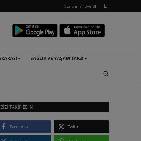
/
Oturum
Üye Ol
ARARASI
SAĞLIK VE YAŞAM TARZI
BIZI TAKIP EDIN
Facebook
Twitter