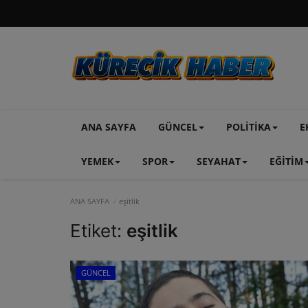
ANA SAYFA
GÜNCEL
POLİTİKA
E
YEMEK
SPOR
SEYAHAT
EĞİTİM
ANA SAYFA
eşitlik
Etiket:
eşitlik
GÜNCEL