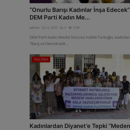
“Onurlu Barışı Kadınlar İnşa Edecek”
DEM Parti Kadın Me...
admin
Eyl 4, 2025
0
9.8B
DEM Parti Kadın Meclisi Sözcüsü Halide Türkoğlu, kadınlar
“Barış ve Demokratik...
POLİTİKA
Kadınlardan Diyanet’e Tepki “Meden