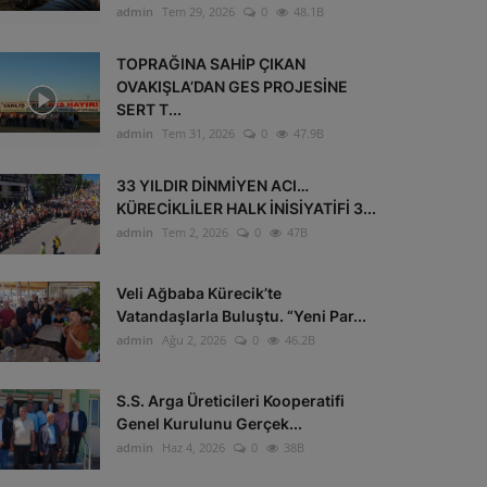
admin
Tem 29, 2026
0
48.1B
TOPRAĞINA SAHİP ÇIKAN
OVAKIŞLA’DAN GES PROJESİNE
SERT T...
admin
Tem 31, 2026
0
47.9B
33 YILDIR DİNMİYEN ACI…
KÜRECİKLİLER HALK İNİSİYATİFİ 3...
admin
Tem 2, 2026
0
47B
Veli Ağbaba Kürecik’te
Vatandaşlarla Buluştu. “Yeni Par...
admin
Ağu 2, 2026
0
46.2B
S.S. Arga Üreticileri Kooperatifi
Genel Kurulunu Gerçek...
admin
Haz 4, 2026
0
38B