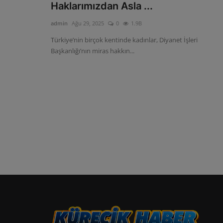
Haklarımızdan Asla ...
admin
Ağu 29, 2025
0
1.9B
Türkiye’nin birçok kentinde kadınlar, Diyanet İşleri
Başkanlığı’nın miras hakkın...