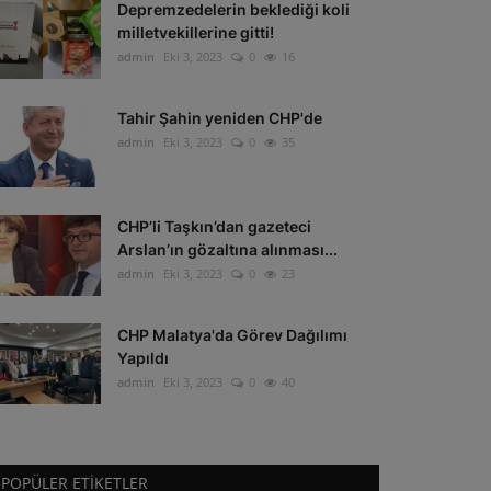
Depremzedelerin beklediği koli
milletvekillerine gitti!
admin
Eki 3, 2023
0
16
Tahir Şahin yeniden CHP'de
admin
Eki 3, 2023
0
35
CHP’li Taşkın’dan gazeteci
Arslan’ın gözaltına alınması...
admin
Eki 3, 2023
0
23
CHP Malatya'da Görev Dağılımı
Yapıldı
admin
Eki 3, 2023
0
40
POPÜLER ETIKETLER