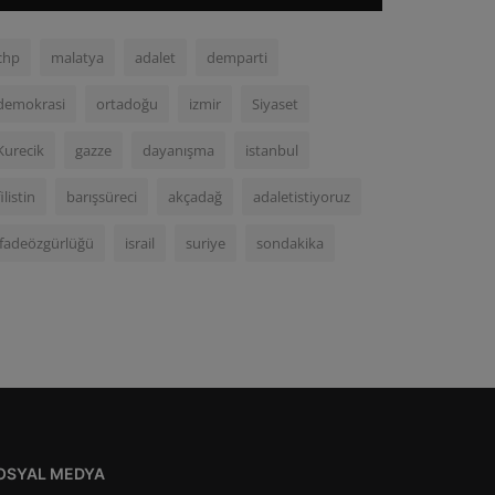
chp
malatya
adalet
demparti
demokrasi
ortadoğu
izmir
Siyaset
Kurecik
gazze
dayanışma
istanbul
filistin
barışsüreci
akçadağ
adaletistiyoruz
ifadeözgürlüğü
israil
suriye
sondakika
OSYAL MEDYA