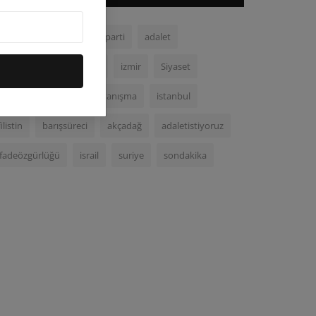
chp
malatya
demparti
adalet
demokrasi
ortadoğu
izmir
Siyaset
Kurecik
gazze
dayanışma
istanbul
filistin
barışsüreci
akçadağ
adaletistiyoruz
ifadeözgürlüğü
israil
suriye
sondakika