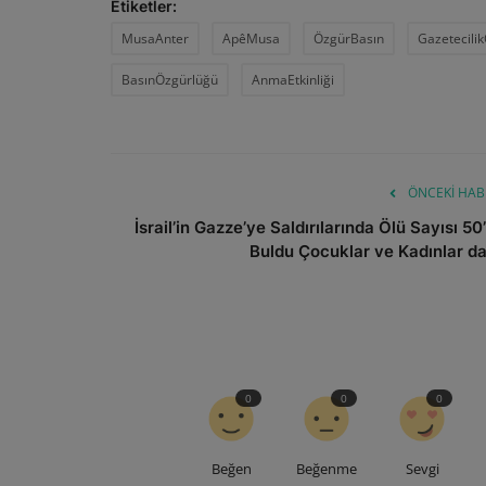
Etiketler:
MusaAnter
ApêMusa
ÖzgürBasın
Gazetecilik
BasınÖzgürlüğü
AnmaEtkinliği
ÖNCEKI HAB
İsrail’in Gazze’ye Saldırılarında Ölü Sayısı 50’
Buldu Çocuklar ve Kadınlar da.
0
0
0
Beğen
Beğenme
Sevgi