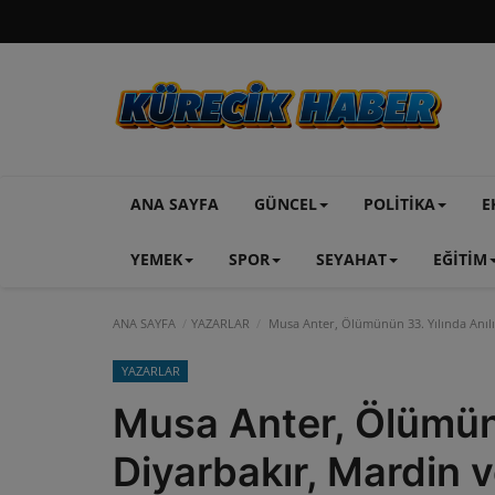
ANA SAYFA
GÜNCEL
POLİTİKA
E
YEMEK
SPOR
SEYAHAT
EĞİTİM
ANA SAYFA
YAZARLAR
Musa Anter, Ölümünün 33. Yılında Anılıy
YAZARLAR
Musa Anter, Ölümünü
Diyarbakır, Mardin v