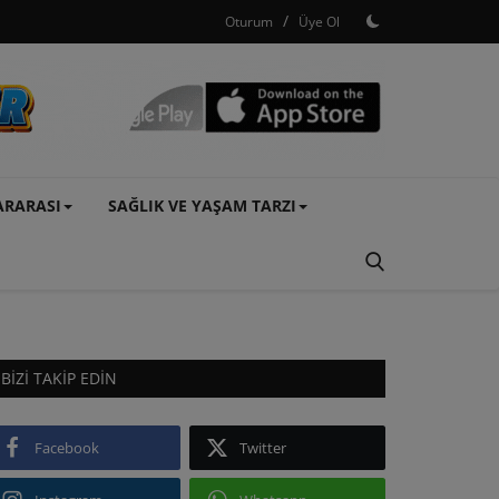
/
Oturum
Üye Ol
ARARASI
SAĞLIK VE YAŞAM TARZI
BIZI TAKIP EDIN
Facebook
Twitter