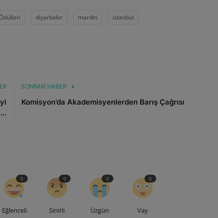
Ödülleri
diyarbakır
mardin
istanbul
ER
SONRAKI HABER
yi
Komisyon’da Akademisyenlerden Barış Çağrısı
..
0
0
0
0
Eğlenceli
Sinirli
Üzgün
Vay