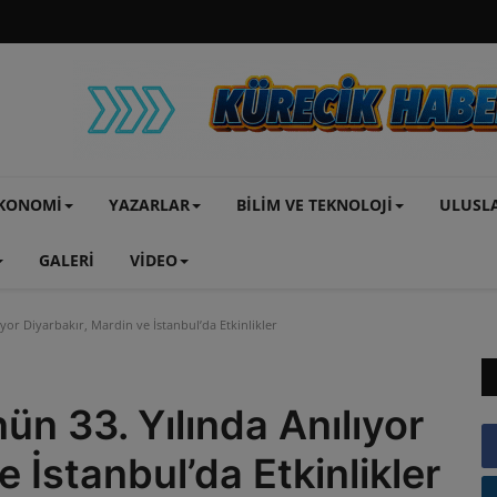
KONOMİ
YAZARLAR
BİLİM VE TEKNOLOJİ
ULUSL
GALERİ
VİDEO
or Diyarbakır, Mardin ve İstanbul’da Etkinlikler
n 33. Yılında Anılıyor
e İstanbul’da Etkinlikler