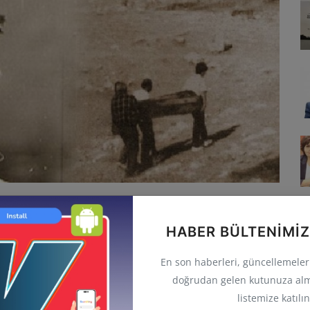
iri olan Musa Anter, halk arasında sevgiyle “Apê Musa” (Musa
HABER BÜLTENIMIZ
aynı zamanda bir yazar, şair ve hak savunucusu olarak da
zgürlük ve barış mücadelesinin simgelerinden biri haline geldi.
En son haberleri, güncellemeleri 
doğrudan gelen kutunuza alm
hatırlatılırken, Türkiye’de basın özgürlüğü mücadelesinin
listemize katılın