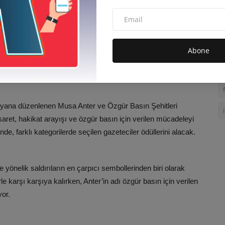
mtinde öldürülmesinin ardından her yıl olduğu gibi bu yıl da
tkinliklerde, dostları, meslektaşları, insan hakları
Abone
Anter’i anacak. Konuşmalarda hem onun yaşamı hem de özgür
u yana düzenlenen Musa Anter ve Özgür Basın Şehitleri
esaret, hakikat arayışı ve özgür basın için verilen mücadeleyi
e, farklı kategorilerde seçilen gazeteciler ödüllerini alacak.
 yönelik saldırıların en çarpıcı sembollerinden biri olarak
e karşı karşıya kalırken, Anter’in adı özgür basın için verilen
yor.