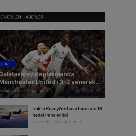
ÖNERILEN HABERLER
GÜNCEL
Galatasaray deplasmanda
Manchester United'ı 3-2 yenerek...
admin
Eki 4, 2023
0
33
Irak'ın Kuzeyi'ne hava harekatı: 16
hedef imha edildi
admin
Eki 4, 2023
0
16