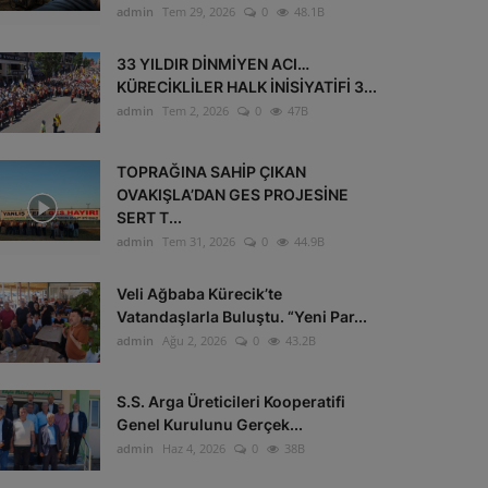
admin
Tem 29, 2026
0
48.1B
33 YILDIR DİNMİYEN ACI…
KÜRECİKLİLER HALK İNİSİYATİFİ 3...
admin
Tem 2, 2026
0
47B
TOPRAĞINA SAHİP ÇIKAN
OVAKIŞLA’DAN GES PROJESİNE
SERT T...
admin
Tem 31, 2026
0
44.9B
Veli Ağbaba Kürecik’te
Vatandaşlarla Buluştu. “Yeni Par...
admin
Ağu 2, 2026
0
43.2B
S.S. Arga Üreticileri Kooperatifi
Genel Kurulunu Gerçek...
admin
Haz 4, 2026
0
38B