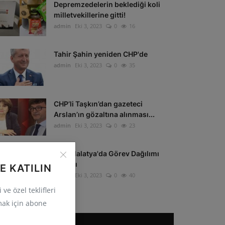
Depremzedelerin beklediği koli
milletvekillerine gitti!
admin
Eki 3, 2023
0
16
Tahir Şahin yeniden CHP'de
admin
Eki 3, 2023
0
35
CHP’li Taşkın’dan gazeteci
Arslan’ın gözaltına alınması...
admin
Eki 3, 2023
0
23
CHP Malatya'da Görev Dağılımı
Yapıldı
E KATILIN
admin
Eki 3, 2023
0
40
ve özel teklifleri
ak için abone
POPÜLER ETIKETLER