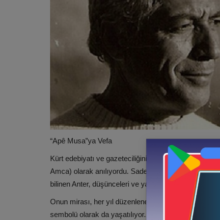
“Apê Musa”ya Vefa
Kürt edebiyatı ve gazeteciliğinin öncü isimlerinden b
Amca) olarak anılıyordu. Sadece bir gazeteci değil, 
bilinen Anter, düşünceleri ve yazılarıyla demokrasi, ö
Onun mirası, her yıl düzenlenen anma etkinliklerinde 
sembolü olarak da yaşatılıyor.