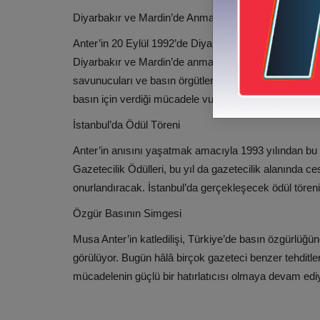
Diyarbakır ve Mardin’de Anma Etkinlikleri
Anter’in 20 Eylül 1992’de Diyarbakır’ın Seyrantepe se
Diyarbakır ve Mardin’de anma programları yapılacak. E
savunucuları ve basın örgütleri bir araya gelerek 
basın için verdiği mücadele vurgulanacak.
İstanbul’da Ödül Töreni
Anter’in anısını yaşatmak amacıyla 1993 yılından b
Gazetecilik Ödülleri, bu yıl da gazetecilik alanında c
onurlandıracak. İstanbul’da gerçekleşecek ödül törenind
Özgür Basının Simgesi
Musa Anter’in katledilişi, Türkiye’de basın özgürlüğüne
görülüyor. Bugün hâlâ birçok gazeteci benzer tehditlerl
mücadelenin güçlü bir hatırlatıcısı olmaya devam edi