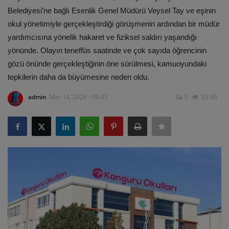
Belediyesi’ne bağlı Esenlik Genel Müdürü Veysel Tay ve eşinin
ULUSLARARASI
okul yönetimiyle gerçekleştirdiği görüşmenin ardından bir müdür
yardımcısına yönelik hakaret ve fiziksel saldırı yaşandığı
SAĞLIK VE YAŞAM TARZI
yönünde. Olayın teneffüs saatinde ve çok sayıda öğrencinin
gözü önünde gerçekleştiğinin öne sürülmesi, kamuoyundaki
YEMEK
tepkilerin daha da büyümesine neden oldu.
SPOR
admin
Mar 14, 2026 - 00:43
0
33.9B
SEYAHAT
EĞİTİM
GALERİ
VİDEO