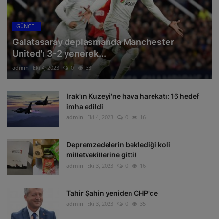
GÜNCEL
Galatasaray deplasmanda Manchester
United'ı 3-2 yenerek...
admin
Eki 4, 2023
0
33
Irak'ın Kuzeyi'ne hava harekatı: 16 hedef
imha edildi
admin
Eki 4, 2023
0
16
Depremzedelerin beklediği koli
milletvekillerine gitti!
admin
Eki 3, 2023
0
16
Tahir Şahin yeniden CHP'de
admin
Eki 3, 2023
0
35