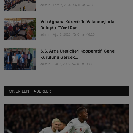
admin
Tem 2, 2026
0
47B
Veli Ağbaba Kürecik’te Vatandaşlarla
Buluştu. “Yeni Par...
admin
Ağu 2, 2026
0
46.2B
S.S. Arga Üreticileri Kooperatifi Genel
Kurulunu Gerçek...
admin
Haz 4, 2026
0
38B
ÖNERILEN HABERLER