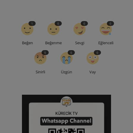
1
0
0
0
Beğen
Beğenme
Sevgi
Eğlenceli
0
0
0
Sinirli
Üzgün
Vay