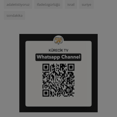
adaletistiyoruz
ifadeözgürlüğü
israil
suriye
sondakika