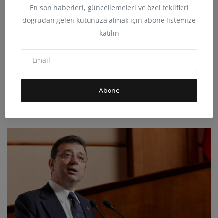
En son haberleri, güncellemeleri ve özel teklifleri
doğrudan gelen kutunuza almak için abone listemize
katılın
Eğitim-Sen Dersim Şubesi Okul çantası artık lüks,
Abone
eğiti...
admin
Eyl 5, 2025
0
16.5B