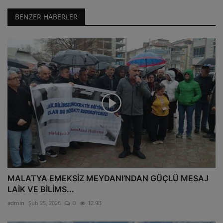
BENZER HABERLER
MALATYA EMEKSİZ MEYDANI’NDAN GÜÇLÜ MESAJ
LAİK VE BİLİMS...
admin
Şub 25, 2026
0
12.9B