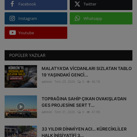
Facebook
Twitter
Instagram
Whatsapp
Youtube
POPÜLER YAZILAR
MALATYA’DA VİCDANLARI SIZLATAN TABLO
19 YAŞINDAKİ GENCİ...
admin
Tem 29, 2026
0
48.1B
TOPRAĞINA SAHİP ÇIKAN OVAKIŞLA’DAN
GES PROJESİNE SERT T...
admin
Tem 31, 2026
0
47.9B
33 YILDIR DİNMİYEN ACI… KÜRECİKLİLER
HALK İNİSİYATİFİ 3...