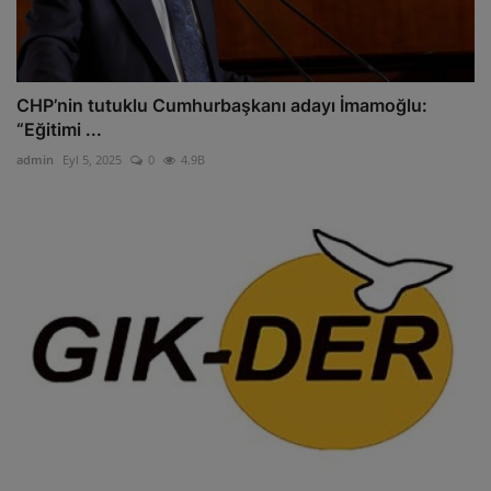
CHP’nin tutuklu Cumhurbaşkanı adayı İmamoğlu:
“Eğitimi ...
admin
Eyl 5, 2025
0
4.9B