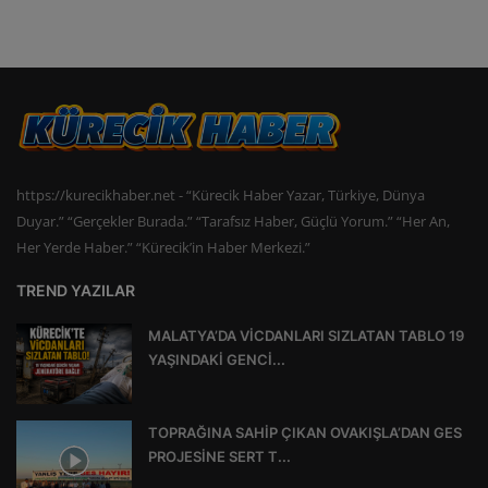
https://kurecikhaber.net - “Kürecik Haber Yazar, Türkiye, Dünya
Duyar.” “Gerçekler Burada.” “Tarafsız Haber, Güçlü Yorum.” “Her An,
Her Yerde Haber.” “Kürecik’in Haber Merkezi.”
TREND YAZILAR
MALATYA’DA VİCDANLARI SIZLATAN TABLO 19
YAŞINDAKİ GENCİ...
TOPRAĞINA SAHİP ÇIKAN OVAKIŞLA’DAN GES
PROJESİNE SERT T...