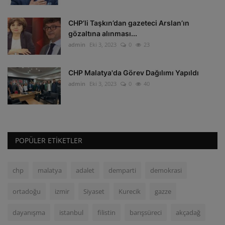
CHP’li Taşkın’dan gazeteci Arslan’ın
gözaltına alınması...
admin
Eki 3, 2023
0
23
CHP Malatya'da Görev Dağılımı Yapıldı
admin
Eki 3, 2023
0
40
POPÜLER ETIKETLER
chp
malatya
adalet
demparti
demokrasi
ortadoğu
izmir
Siyaset
Kurecik
gazze
dayanışma
istanbul
filistin
barışsüreci
akçadağ