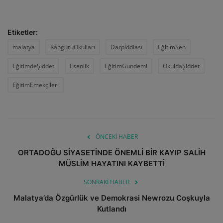
Etiketler:
malatya
KanguruOkulları
Darpİddiası
EğitimSen
EğitimdeŞiddet
Esenlik
EğitimGündemi
OkuldaŞiddet
EğitimEmekçileri
ÖNCEKI HABER
ORTADOĞU SİYASETİNDE ÖNEMLİ BİR KAYIP SALİH
MÜSLİM HAYATINI KAYBETTİ
SONRAKI HABER
Malatya’da Özgürlük ve Demokrasi Newrozu Coşkuyla
Kutlandı