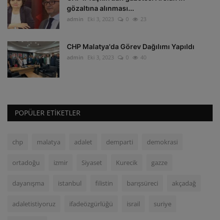
gözaltına alınması...
admin
Eki 3, 2023
0
23
CHP Malatya'da Görev Dağılımı Yapıldı
admin
Eki 3, 2023
0
40
POPÜLER ETIKETLER
chp
malatya
adalet
demparti
demokrasi
ortadoğu
izmir
Siyaset
Kurecik
gazze
dayanışma
istanbul
filistin
barışsüreci
akçadağ
adaletistiyoruz
ifadeözgürlüğü
israil
suriye