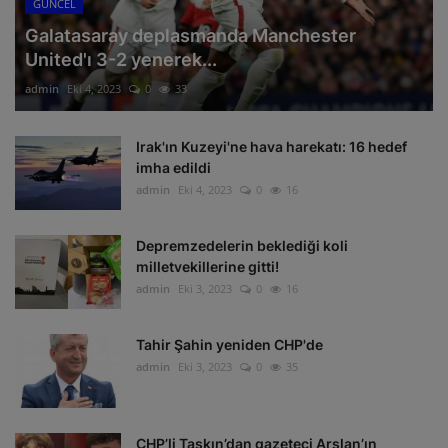
GÜNCEL
Galatasaray deplasmanda Manchester
United'ı 3-2 yenerek...
admin
Eki 4, 2023
0
33
Irak'ın Kuzeyi'ne hava harekatı: 16 hedef
imha edildi
admin
Eki 4, 2023
0
16
Depremzedelerin beklediği koli
milletvekillerine gitti!
admin
Eki 3, 2023
0
16
Tahir Şahin yeniden CHP'de
admin
Eki 3, 2023
0
35
CHP’li Taşkın’dan gazeteci Arslan’ın