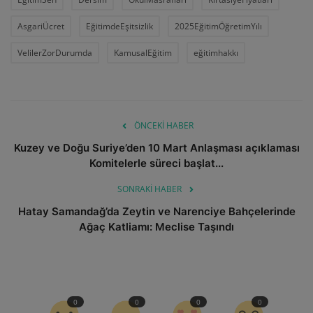
AsgariÜcret
EğitimdeEşitsizlik
2025EğitimÖğretimYılı
VelilerZorDurumda
KamusalEğitim
eğitimhakkı
ÖNCEKI HABER
Kuzey ve Doğu Suriye’den 10 Mart Anlaşması açıklaması
Komitelerle süreci başlat...
SONRAKI HABER
Hatay Samandağ’da Zeytin ve Narenciye Bahçelerinde
Ağaç Katliamı: Meclise Taşındı
0
0
0
0