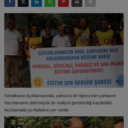
ULUSLARARASI
SAĞLIK VE YAŞAM TARZI
YEMEK
SPOR
SEYAHAT
EĞİTİM
Sendikanın açıklamasında, yalnızca bir öğrencinin çantasını
GALERİ
hazırlamanın dahi büyük bir maliyet gerektirdiği kaydedildi.
Açıklamada şu ifadelere yer verildi
VİDEO