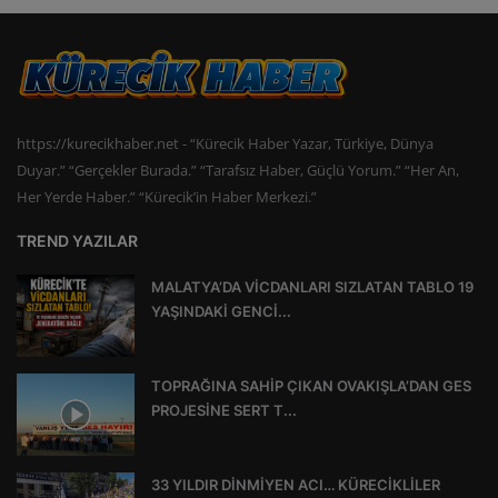
https://kurecikhaber.net - “Kürecik Haber Yazar, Türkiye, Dünya
Duyar.” “Gerçekler Burada.” “Tarafsız Haber, Güçlü Yorum.” “Her An,
Her Yerde Haber.” “Kürecik’in Haber Merkezi.”
TREND YAZILAR
MALATYA’DA VİCDANLARI SIZLATAN TABLO 19
YAŞINDAKİ GENCİ...
TOPRAĞINA SAHİP ÇIKAN OVAKIŞLA’DAN GES
PROJESİNE SERT T...
33 YILDIR DİNMİYEN ACI… KÜRECİKLİLER