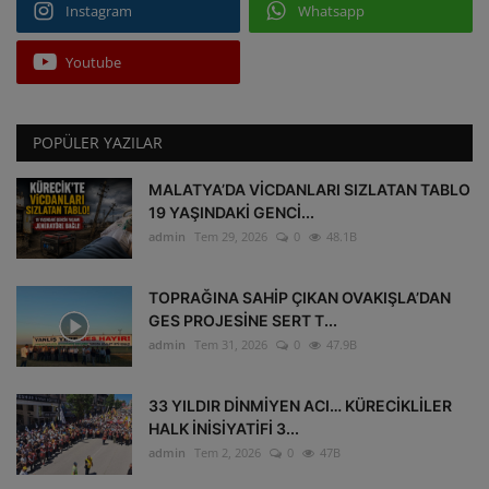
Instagram
Whatsapp
Youtube
POPÜLER YAZILAR
MALATYA’DA VİCDANLARI SIZLATAN TABLO
19 YAŞINDAKİ GENCİ...
admin
Tem 29, 2026
0
48.1B
TOPRAĞINA SAHİP ÇIKAN OVAKIŞLA’DAN
GES PROJESİNE SERT T...
admin
Tem 31, 2026
0
47.9B
33 YILDIR DİNMİYEN ACI… KÜRECİKLİLER
HALK İNİSİYATİFİ 3...
admin
Tem 2, 2026
0
47B