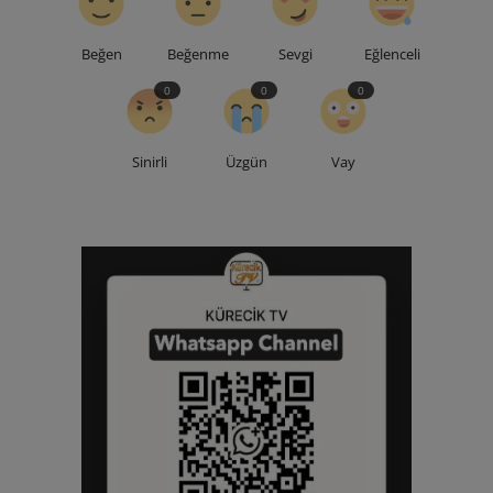
Beğen
Beğenme
Sevgi
Eğlenceli
0
0
0
Sinirli
Üzgün
Vay