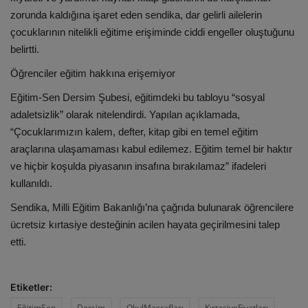
zorunda kaldığına işaret eden sendika, dar gelirli ailelerin
çocuklarının nitelikli eğitime erişiminde ciddi engeller oluştuğunu
belirtti.
Öğrenciler eğitim hakkına erişemiyor
Eğitim-Sen Dersim Şubesi, eğitimdeki bu tabloyu “sosyal
adaletsizlik” olarak nitelendirdi. Yapılan açıklamada,
“Çocuklarımızın kalem, defter, kitap gibi en temel eğitim
araçlarına ulaşamaması kabul edilemez. Eğitim temel bir haktır
ve hiçbir koşulda piyasanın insafına bırakılamaz” ifadeleri
kullanıldı.
Sendika, Milli Eğitim Bakanlığı’na çağrıda bulunarak öğrencilere
ücretsiz kırtasiye desteğinin acilen hayata geçirilmesini talep
etti.
Etiketler:
EğitimSen
Dersim
OkulMasrafları
KırtasiyeFiyatları