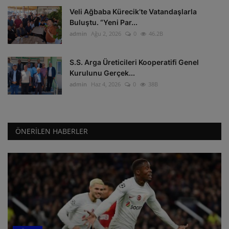
Veli Ağbaba Kürecik’te Vatandaşlarla
Buluştu. “Yeni Par...
admin
Ağu 2, 2026
0
46.2B
S.S. Arga Üreticileri Kooperatifi Genel
Kurulunu Gerçek...
admin
Haz 4, 2026
0
38B
ÖNERILEN HABERLER