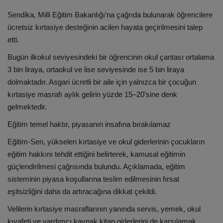
Sendika, Milli Eğitim Bakanlığı’na çağrıda bulunarak öğrencilere
ücretsiz kırtasiye desteğinin acilen hayata geçirilmesini talep
etti.
Bugün ilkokul seviyesindeki bir öğrencinin okul çantası ortalama
3 bin liraya, ortaokul ve lise seviyesinde ise 5 bin liraya
dolmaktadır. Asgari ücretli bir aile için yalnızca bir çocuğun
kırtasiye masrafı aylık gelirin yüzde 15–20’sine denk
gelmektedir.
Eğitim temel haktır, piyasanın insafına bırakılamaz
Eğitim-Sen, yükselen kırtasiye ve okul giderlerinin çocukların
eğitim hakkını tehdit ettiğini belirterek, kamusal eğitimin
güçlendirilmesi çağrısında bulundu. Açıklamada, eğitim
sisteminin piyasa koşullarına teslim edilmesinin fırsat
eşitsizliğini daha da artıracağına dikkat çekildi.
Velilerin kırtasiye masraflarının yanında servis, yemek, okul
kıyafeti ve yardımcı kaynak kitap giderlerini de karşılamak