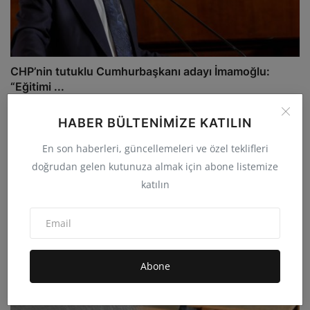
CHP’nin tutuklu Cumhurbaşkanı adayı İmamoğlu:
“Eğitimi ...
admin
Eyl 5, 2025
0
4.9B
HABER BÜLTENIMIZE KATILIN
En son haberleri, güncellemeleri ve özel teklifleri
doğrudan gelen kutunuza almak için abone listemize
katılın
Abone