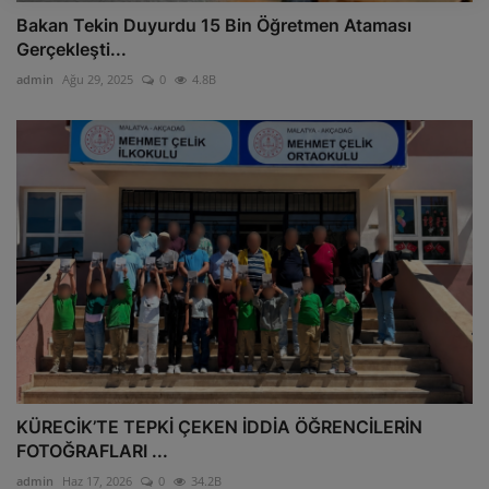
Bakan Tekin Duyurdu 15 Bin Öğretmen Ataması
Gerçekleşti...
admin
Ağu 29, 2025
0
4.8B
KÜRECİK’TE TEPKİ ÇEKEN İDDİA ÖĞRENCİLERİN
FOTOĞRAFLARI ...
admin
Haz 17, 2026
0
34.2B