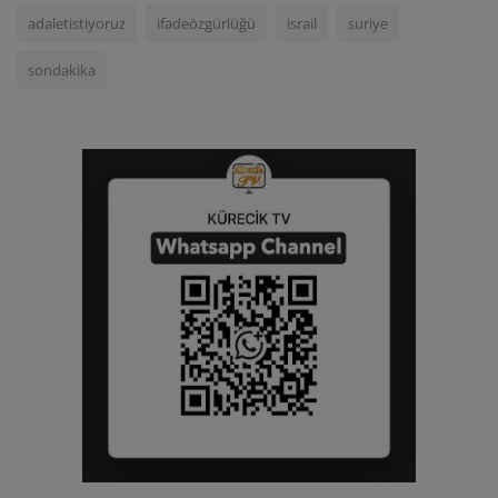
adaletistiyoruz
ifadeözgürlüğü
israil
suriye
sondakika