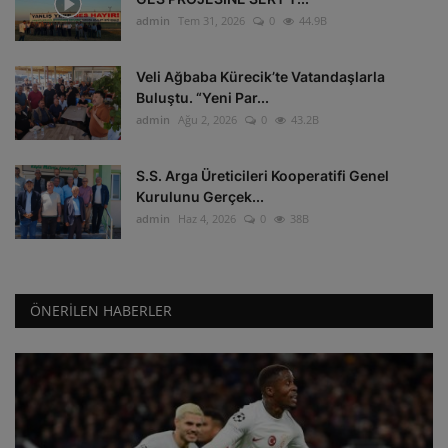
admin
Tem 31, 2026
0
44.9B
Veli Ağbaba Kürecik’te Vatandaşlarla
Buluştu. “Yeni Par...
admin
Ağu 2, 2026
0
43.2B
S.S. Arga Üreticileri Kooperatifi Genel
Kurulunu Gerçek...
admin
Haz 4, 2026
0
38B
ÖNERILEN HABERLER