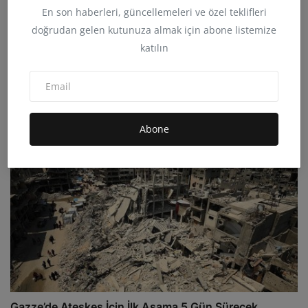
En son haberleri, güncellemeleri ve özel teklifleri
doğrudan gelen kutunuza almak için abone listemize
katılın
Cumhuriyet Halk Partisi İngiltere Birliği Başkanlığına ...
admin
Mar 2, 2026
0
12B
Abone
Gazze’de Ateşkes İçin İlk Aşama 5 Gün Sürecek