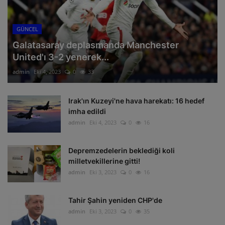
GÜNCEL
Galatasaray deplasmanda Manchester
United'ı 3-2 yenerek...
admin
Eki 4, 2023
0
33
Irak'ın Kuzeyi'ne hava harekatı: 16 hedef
imha edildi
admin
Eki 4, 2023
0
16
Depremzedelerin beklediği koli
milletvekillerine gitti!
admin
Eki 3, 2023
0
16
Tahir Şahin yeniden CHP'de
admin
Eki 3, 2023
0
35