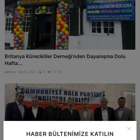
Britanya Kürecikliler Derneği’nden Dayanışma Dolu
Hafta...
admin
Kas 9, 2025
0
17.1B
HABER BÜLTENIMIZE KATILIN