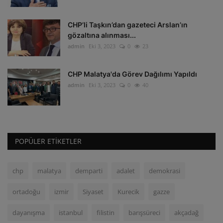
CHP’li Taşkın’dan gazeteci Arslan’ın
gözaltına alınması...
admin
Eki 3, 2023
0
23
CHP Malatya'da Görev Dağılımı Yapıldı
admin
Eki 3, 2023
0
40
POPÜLER ETIKETLER
chp
malatya
demparti
adalet
demokrasi
ortadoğu
izmir
Siyaset
Kurecik
gazze
dayanışma
istanbul
filistin
barışsüreci
akçadağ