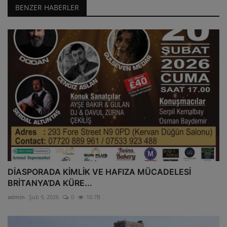
BENZER HABERLER
DİASPORADA KİMLİK VE HAFIZA MÜCADELESİ
BRİTANYA’DA KÜRE...
admin
Şub 9, 2026
0
10.7B