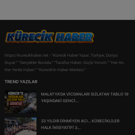
https://kurecikhaber.net - “Kürecik Haber Yazar, Türkiye, Dünya
Duyar.” “Gerçekler Burada.” “Tarafsız Haber, Güçlü Yorum.” “Her An,
Her Yerde Haber.” “Kürecik’in Haber Merkezi.”
TREND YAZILAR
MALATYA’DA VİCDANLARI SIZLATAN TABLO 19
YAŞINDAKİ GENCİ...
33 YILDIR DİNMİYEN ACI… KÜRECİKLİLER
HALK İNİSİYATİFİ 3...