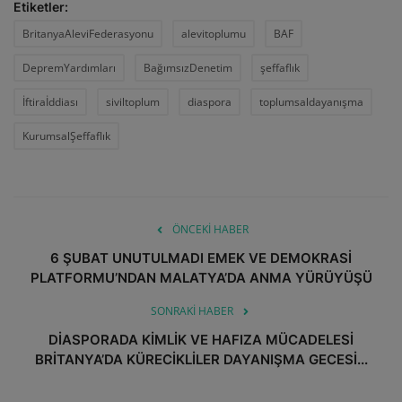
Etiketler:
BritanyaAleviFederasyonu
alevitoplumu
BAF
DepremYardımları
BağımsızDenetim
şeffaflık
İftiraİddiası
siviltoplum
diaspora
toplumsaldayanışma
KurumsalŞeffaflık
ÖNCEKI HABER
6 ŞUBAT UNUTULMADI EMEK VE DEMOKRASİ
PLATFORMU’NDAN MALATYA’DA ANMA YÜRÜYÜŞÜ
SONRAKI HABER
DİASPORADA KİMLİK VE HAFIZA MÜCADELESİ
BRİTANYA’DA KÜRECİKLİLER DAYANIŞMA GECESİ...