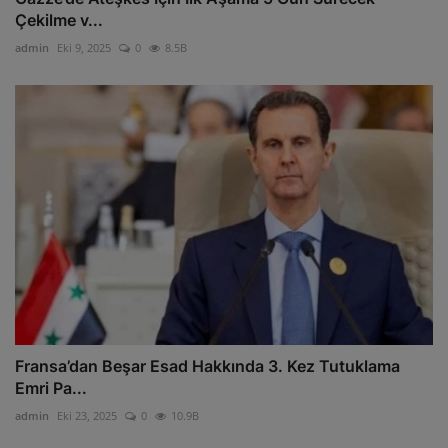
Çekilme v...
admin
Eki 9, 2025
0
8.5B
Fransa’dan Beşar Esad Hakkında 3. Kez Tutuklama
Emri Pa...
admin
Eki 23, 2025
0
10.9B