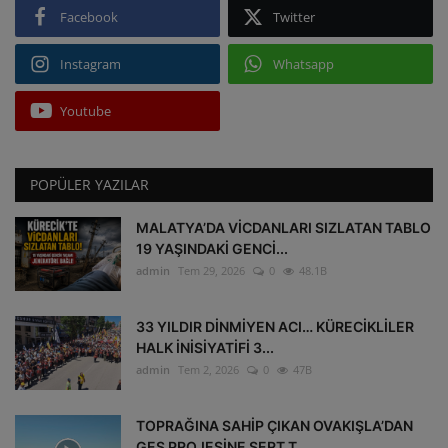
Facebook
Twitter
Instagram
Whatsapp
Youtube
POPÜLER YAZILAR
MALATYA’DA VİCDANLARI SIZLATAN TABLO
19 YAŞINDAKİ GENCİ...
admin
Tem 29, 2026
0
48.1B
33 YILDIR DİNMİYEN ACI… KÜRECİKLİLER
HALK İNİSİYATİFİ 3...
admin
Tem 2, 2026
0
47B
TOPRAĞINA SAHİP ÇIKAN OVAKIŞLA’DAN
GES PROJESİNE SERT T...