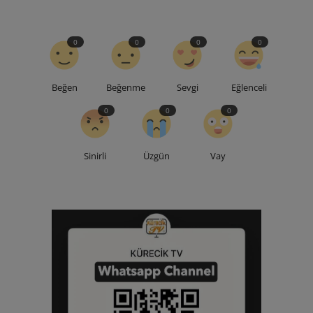
0
0
0
0
Beğen
Beğenme
Sevgi
Eğlenceli
0
0
0
Sinirli
Üzgün
Vay