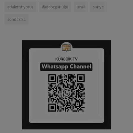
adaletistiyoruz
ifadeözgürlüğü
israil
suriye
sondakika