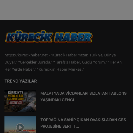
https://kurecikhaber.net - “Kürecik Haber Yazar, Türkiye, Dünya
Duyar.” “Gerçekler Burada.” “Tarafsız Haber, Güçlü Yorum.” “Her An,
Her Yerde Haber.” “Kürecik’in Haber Merkezi.”
TREND YAZILAR
MALATYA’DA VİCDANLARI SIZLATAN TABLO 19
YAŞINDAKİ GENCİ...
TOPRAĞINA SAHİP ÇIKAN OVAKIŞLA’DAN GES
PROJESİNE SERT T...