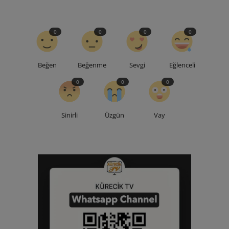
0
0
0
0
Beğen
Beğenme
Sevgi
Eğlenceli
0
0
0
Sinirli
Üzgün
Vay