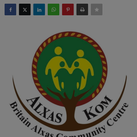
ULUSLARARASI
SAĞLIK VE YAŞAM TARZI
YEMEK
SPOR
SEYAHAT
EĞİTİM
GALERİ
VİDEO