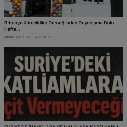
Britanya Kürecikliler Derneği’nden Dayanışma Dolu
Hafta...
admin
Kas 9, 2025
0
17.1B
SURİYE’DE İNANÇLARA VE HALKLARA KARŞI KANLI