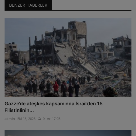
BENZER HABERLER
Gazze’de ateşkes kapsamında İsrail’den 15
Filistinlinin...
admin
Eki 18, 2025
0
17.9B