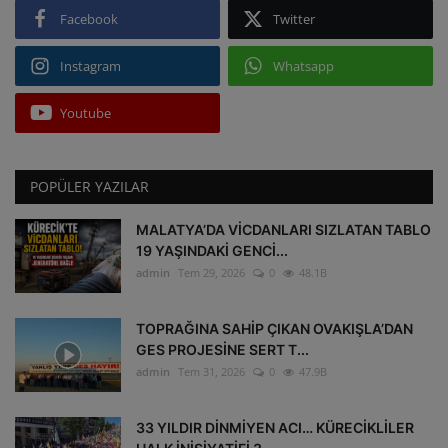
Facebook
Twitter
Instagram
Whatsapp
Youtube
POPÜLER YAZILAR
MALATYA’DA VİCDANLARI SIZLATAN TABLO
19 YAŞINDAKİ GENCİ...
admin
Tem 29, 2026
0
48.1B
TOPRAĞINA SAHİP ÇIKAN OVAKIŞLA’DAN
GES PROJESİNE SERT T...
admin
Tem 31, 2026
0
47.9B
33 YILDIR DİNMİYEN ACI… KÜRECİKLİLER