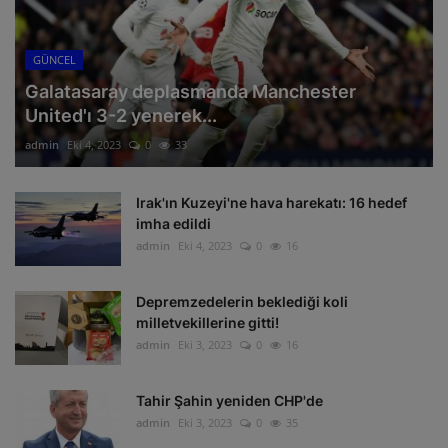
GÜNCEL
Galatasaray deplasmanda Manchester
United'ı 3-2 yenerek...
admin
Eki 4, 2023
0
33
Irak'ın Kuzeyi'ne hava harekatı: 16 hedef
imha edildi
admin
Eki 4, 2023
0
16
Depremzedelerin beklediği koli
milletvekillerine gitti!
admin
Eki 3, 2023
0
16
Tahir Şahin yeniden CHP'de
admin
Eki 3, 2023
0
35