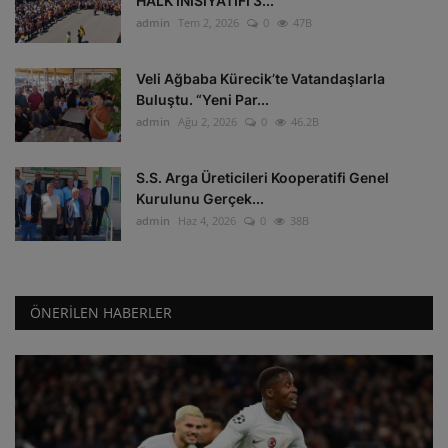
HALK İNİSİYATİFİ 3...
admin
Tem 2, 2026
0
47B
Veli Ağbaba Kürecik’te Vatandaşlarla
Buluştu. “Yeni Par...
admin
Ağu 2, 2026
0
46.2B
S.S. Arga Üreticileri Kooperatifi Genel
Kurulunu Gerçek...
admin
Haz 4, 2026
0
38B
ÖNERILEN HABERLER