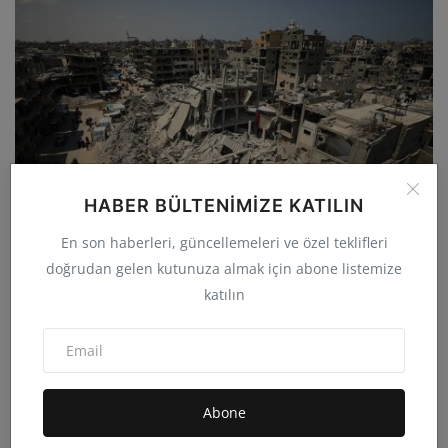
HABER BÜLTENIMIZE KATILIN
En son haberleri, güncellemeleri ve özel teklifleri
Gazze’de Ateşkes İçin İlk Aşama 5 Gün Sürecek
doğrudan gelen kutunuza almak için abone listemize
Çekilme v...
katılın
admin
Eki 9, 2025
0
8.5B
Abone