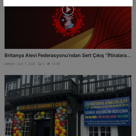
Britanya Alevi Federasyonu’ndan Sert Çıkış “İftiralara...
admin
Şub 7, 2026
0
18.4B