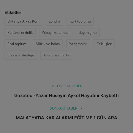
Etiketler:
Britanya Alxas Kom
Londra
Kürt toplumu
Kültürel etkinlik
Yılbaşı kutlaması
dayanışma
Sivil toplum
Müzik ve halay
Yarışmalar
Çekilişler
Sponsor desteği
Toplumsal birlik
ÖNCEKI HABER
Gazeteci-Yazar Hüseyin Aykol Hayatını Kaybetti
SONRAKI HABER
MALATYA’DA KAR ALARMI EĞİTİME 1 GÜN ARA