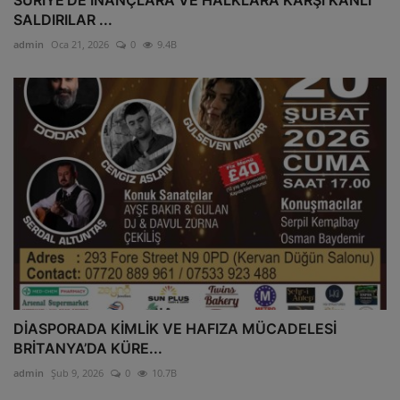
SALDIRILAR ...
admin
Oca 21, 2026
0
9.4B
DİASPORADA KİMLİK VE HAFIZA MÜCADELESİ
BRİTANYA’DA KÜRE...
admin
Şub 9, 2026
0
10.7B