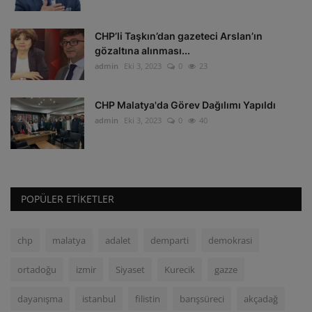
CHP’li Taşkın’dan gazeteci Arslan’ın
gözaltına alınması...
admin
Eki 3, 2023
0
23
CHP Malatya'da Görev Dağılımı Yapıldı
admin
Eki 3, 2023
0
40
POPÜLER ETIKETLER
chp
malatya
adalet
demparti
demokrasi
ortadoğu
izmir
Siyaset
Kurecik
gazze
dayanışma
istanbul
filistin
barışsüreci
akçadağ