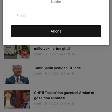
katılın
admin
Eki 4, 2023
0
33
Irak'ın Kuzeyi'ne hava harekatı: 16 hedef
imha edildi
admin
Eki 4, 2023
0
16
Abone
Depremzedelerin beklediği koli
milletvekillerine gitti!
admin
Eki 3, 2023
0
16
Tahir Şahin yeniden CHP'de
admin
Eki 3, 2023
0
35
CHP’li Taşkın’dan gazeteci Arslan’ın
gözaltına alınması...
admin
Eki 3, 2023
0
23