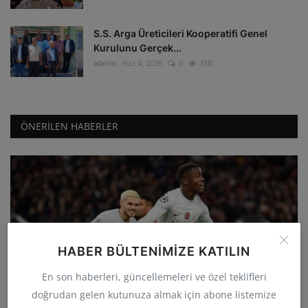
S.S. Arga Üreticileri Kooperatifi Genel
Kurulunu Gerçek...
admin
Haz 4, 2026
0
38B
ÖNERILEN HABERLER
HABER BÜLTENIMIZE KATILIN
GÜNCEL
En son haberleri, güncellemeleri ve özel teklifleri
Galatasaray deplasmanda Manchester
doğrudan gelen kutunuza almak için abone listemize
United'ı 3-2 yenerek...