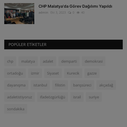
CHP Malatya'da Görev Dağılımı Yapıldı
admin
Eki 3, 2023
0
40
POPÜLER ETIKETLER
chp
malatya
adalet
demparti
demokrasi
ortadoğu
izmir
Siyaset
Kurecik
gazze
dayanışma
istanbul
filistin
barışsüreci
akçadağ
adaletistiyoruz
ifadeözgürlüğü
israil
suriye
sondakika