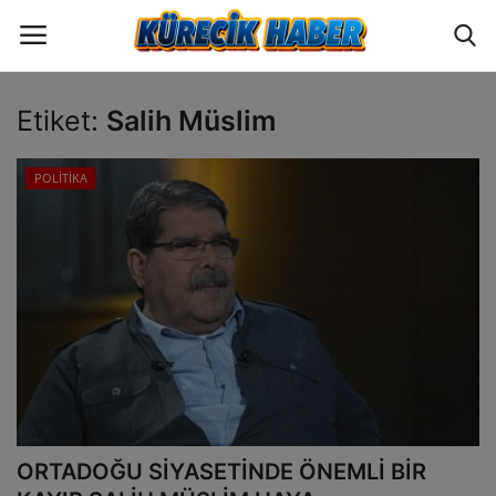
Etiket:
Salih Müslim
Oturum
Üye Ol
POLİTİKA
ANA SAYFA
GÜNCEL
POLİTİKA
EKONOMİ
YAZARLAR
ORTADOĞU SİYASETİNDE ÖNEMLİ BİR
BİLİM VE TEKNOLOJİ