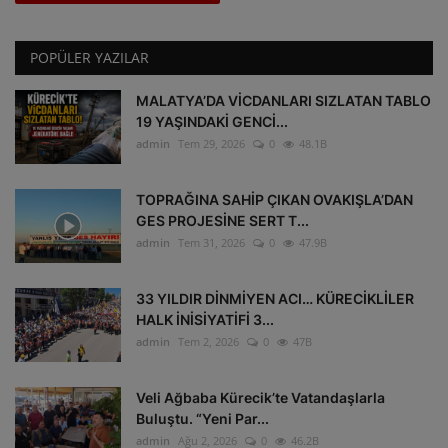
POPÜLER YAZILAR
MALATYA’DA VİCDANLARI SIZLATAN TABLO
19 YAŞINDAKİ GENCİ...
admin
Tem 29, 2026
0
48.1B
TOPRAĞINA SAHİP ÇIKAN OVAKIŞLA’DAN
GES PROJESİNE SERT T...
admin
Tem 31, 2026
0
47.9B
33 YILDIR DİNMİYEN ACI… KÜRECİKLİLER
HALK İNİSİYATİFİ 3...
admin
Tem 2, 2026
0
47B
Veli Ağbaba Kürecik’te Vatandaşlarla
Buluştu. “Yeni Par...
admin
Ağu 2, 2026
0
46.2B