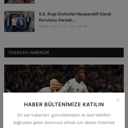
S.S. Arga Üreticileri Kooperatifi Genel
Kurulunu Gerçek...
admin
Haz 4, 2026
0
38B
ÖNERILEN HABERLER
HABER BÜLTENIMIZE KATILIN
GÜNCEL
En son haberleri, güncellemeleri ve özel teklifleri
Galatasaray deplasmanda Manchester
doğrudan gelen kutunuza almak için abone listemize
United'ı 3-2 yenerek...