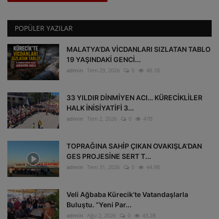
POPÜLER YAZILAR
MALATYA’DA VİCDANLARI SIZLATAN TABLO
19 YAŞINDAKİ GENCİ...
admin
Tem 29, 2026
0
48.1B
33 YILDIR DİNMİYEN ACI… KÜRECİKLİLER
HALK İNİSİYATİFİ 3...
admin
Tem 2, 2026
0
47B
TOPRAĞINA SAHİP ÇIKAN OVAKIŞLA’DAN
GES PROJESİNE SERT T...
admin
Tem 31, 2026
0
44.9B
Veli Ağbaba Kürecik’te Vatandaşlarla
Buluştu. “Yeni Par...
admin
Ağu 2, 2026
0
43.2B