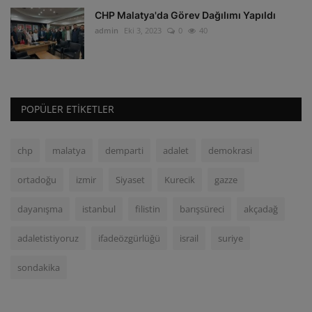
CHP Malatya'da Görev Dağılımı Yapıldı
admin
Eki 3, 2023
0
40
POPÜLER ETIKETLER
chp
malatya
demparti
adalet
demokrasi
ortadoğu
izmir
Siyaset
Kurecik
gazze
dayanışma
istanbul
filistin
barışsüreci
akçadağ
adaletistiyoruz
ifadeözgürlüğü
israil
suriye
sondakika