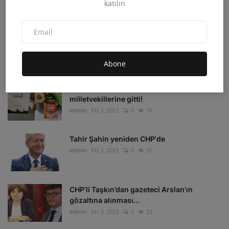
katılın
admin
Eki 4, 2023
0
33
Irak'ın Kuzeyi'ne hava harekatı: 16 hedef
imha edildi
admin
Eki 4, 2023
0
16
Abone
Depremzedelerin beklediği koli
milletvekillerine gitti!
admin
Eki 3, 2023
0
16
Tahir Şahin yeniden CHP'de
admin
Eki 3, 2023
0
35
CHP’li Taşkın’dan gazeteci Arslan’ın
gözaltına alınması...
admin
Eki 3, 2023
0
23