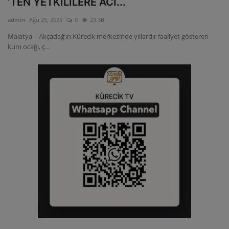
‘TEN YETKİLİLERE ACİ...
ULUSLARARASI
admin
Ağu 25, 2025
0
23.3B
Malatya – Akçadağ’ın Kürecik merkezinde yıllardır faaliyet gösteren
SAĞLIK VE YAŞAM TARZI
kum ocağı, ç...
YEMEK
SPOR
SEYAHAT
EĞİTİM
GALERİ
VİDEO