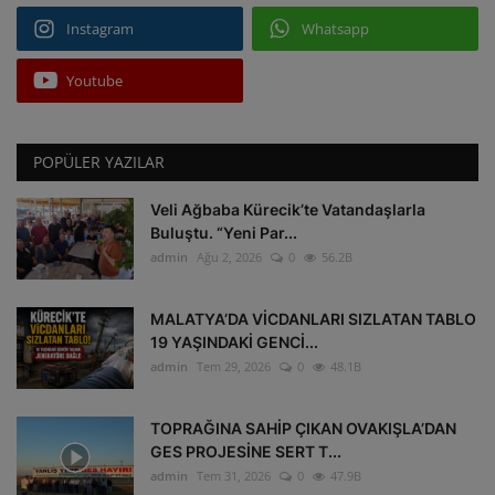
Instagram
Whatsapp
Youtube
POPÜLER YAZILAR
Veli Ağbaba Kürecik’te Vatandaşlarla
Buluştu. “Yeni Par...
admin
Ağu 2, 2026
0
56.2B
MALATYA’DA VİCDANLARI SIZLATAN TABLO
19 YAŞINDAKİ GENCİ...
admin
Tem 29, 2026
0
48.1B
TOPRAĞINA SAHİP ÇIKAN OVAKIŞLA’DAN
GES PROJESİNE SERT T...
admin
Tem 31, 2026
0
47.9B