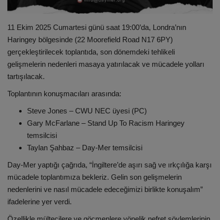
11 Ekim 2025 Cumartesi günü saat 19:00’da, Londra’nın
Haringey bölgesinde (22 Moorefield Road N17 6PY)
gerçekleştirilecek toplantıda, son dönemdeki tehlikeli
gelişmelerin nedenleri masaya yatırılacak ve mücadele yolları
tartışılacak.
Toplantının konuşmacıları arasında:
Steve Jones – CWU NEC üyesi (PC)
Gary McFarlane – Stand Up To Racism Haringey
temsilcisi
Taylan Şahbaz – Day-Mer temsilcisi
Day-Mer yaptığı çağrıda, “İngiltere’de aşırı sağ ve ırkçılığa karşı
mücadele toplantımıza bekleriz. Gelin son gelişmelerin
nedenlerini ve nasıl mücadele edeceğimizi birlikte konuşalım”
ifadelerine yer verdi.
Özellikle mültecilere ve göçmenlere yönelik nefret söylemlerinin