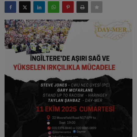
ULUSLARARASI
SAĞLIK VE YAŞAM TARZI
YEMEK
SPOR
SEYAHAT
EĞİTİM
GALERİ
VİDEO