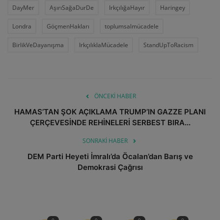
DayMer
AşırıSağaDurDe
IrkçılığaHayır
Haringey
Londra
GöçmenHakları
toplumsalmücadele
BirlikVeDayanışma
IrkçılıklaMücadele
StandUpToRacism
ÖNCEKI HABER
HAMAS’TAN ŞOK AÇIKLAMA TRUMP’IN GAZZE PLANI
ÇERÇEVESİNDE REHİNELERİ SERBEST BIRA...
SONRAKI HABER
DEM Parti Heyeti İmralı’da Öcalan’dan Barış ve
Demokrasi Çağrısı