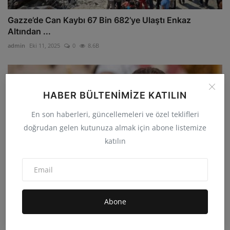
Gazze’de Can Kaybı 67 Bin 682’ye Ulaştı Enkaz
Altından ...
admin
Eki 11, 2025
0
8.6B
HABER BÜLTENIMIZE KATILIN
En son haberleri, güncellemeleri ve özel teklifleri
doğrudan gelen kutunuza almak için abone listemize
katılın
Abone
Fransa’dan Beşar Esad Hakkında 3. Kez Tutuklama
Emri Pa...