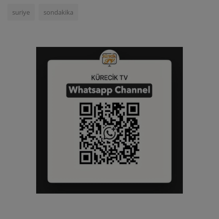
suriye
sondakika