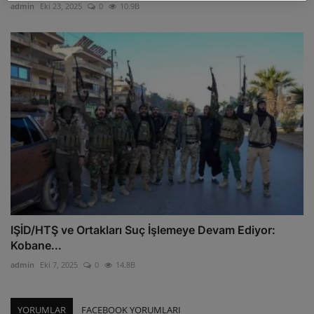
admin
Eki 23, 2025
0
10.9B
IŞİD/HTŞ ve Ortakları Suç İşlemeye Devam Ediyor:
Kobane...
admin
Eki 7, 2025
0
14.8B
YORUMLAR
FACEBOOK YORUMLARI