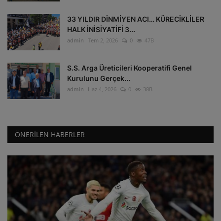
33 YILDIR DİNMİYEN ACI… KÜRECİKLİLER
HALK İNİSİYATİFİ 3...
admin
Tem 2, 2026
0
47B
S.S. Arga Üreticileri Kooperatifi Genel
Kurulunu Gerçek...
admin
Haz 4, 2026
0
38B
ÖNERILEN HABERLER