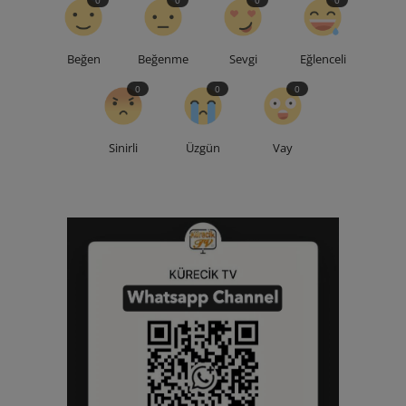
0
0
0
0
Beğen
Beğenme
Sevgi
Eğlenceli
0
0
0
Sinirli
Üzgün
Vay