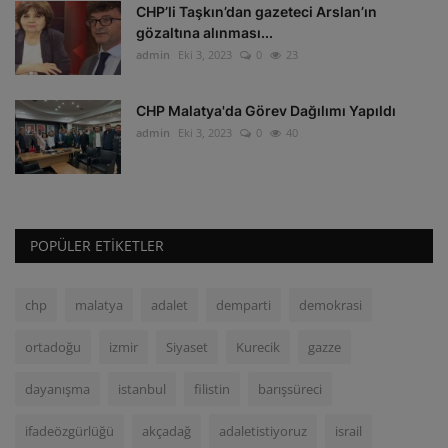
CHP’li Taşkın’dan gazeteci Arslan’ın
gözaltına alınması...
admin
Eki 3, 2023
0
23
CHP Malatya'da Görev Dağılımı Yapıldı
admin
Eki 3, 2023
0
40
POPÜLER ETIKETLER
chp
malatya
adalet
demparti
demokrasi
ortadoğu
izmir
Siyaset
Kurecik
gazze
dayanışma
istanbul
filistin
barışsüreci
ifadeözgürlüğü
akçadağ
adaletistiyoruz
israil