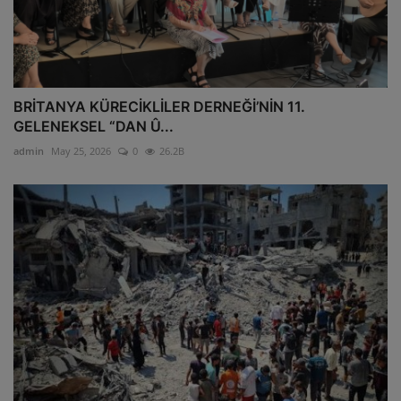
BRİTANYA KÜRECİKLİLER DERNEĞİ’NİN 11.
GELENEKSEL “DAN Û...
admin
May 25, 2026
0
26.2B