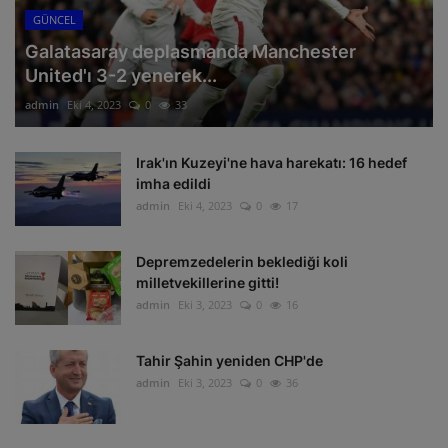
GÜNCEL
Galatasaray deplasmanda Manchester
United'ı 3-2 yenerek...
admin
Eki 4, 2023
0
33
Irak'ın Kuzeyi'ne hava harekatı: 16 hedef
imha edildi
admin
Eki 4, 2023
0
17
Depremzedelerin beklediği koli
milletvekillerine gitti!
admin
Eki 3, 2023
0
16
Tahir Şahin yeniden CHP'de
admin
Eki 3, 2023
0
36