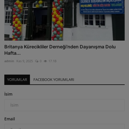
Britanya Kürecikliler Derneği’nden Dayanışma Dolu
Hafta...
admin
Kas 9, 2025
0
17.1B
YORUMLAR
FACEBOOK YORUMLARI
İsim
Email