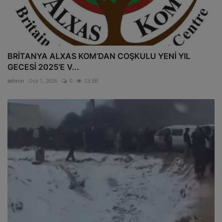
BRİTANYA ALXAS KOM’DAN COŞKULU YENİ YIL
GECESİ 2025’E V...
admin
Oca 1, 2026
0
23.5B