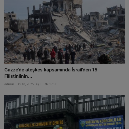
Gazze’de ateşkes kapsamında İsrail’den 15
Filistinlinin...
admin
Eki 18, 2025
0
17.9B