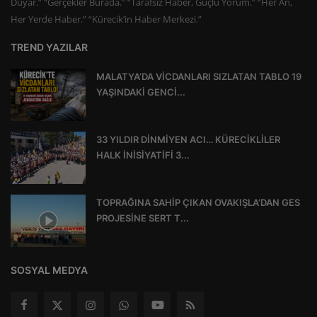
Duyar.” “Gerçekler Burada.” “Tarafsız Haber, Güçlü Yorum.” “Her An,
Her Yerde Haber.” “Kürecik’in Haber Merkezi.”
TREND YAZILAR
MALATYA’DA VİCDANLARI SIZLATAN TABLO 19
YAŞINDAKİ GENCİ...
33 YILDIR DİNMİYEN ACI… KÜRECİKLİLER
HALK İNİSİYATİFİ 3...
TOPRAĞINA SAHİP ÇIKAN OVAKIŞLA’DAN GES
PROJESİNE SERT T...
SOSYAL MEDYA