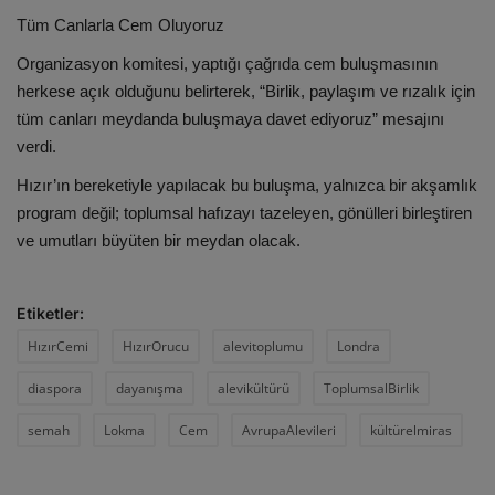
Tüm Canlarla Cem Oluyoruz
Organizasyon komitesi, yaptığı çağrıda cem buluşmasının
herkese açık olduğunu belirterek, “Birlik, paylaşım ve rızalık için
tüm canları meydanda buluşmaya davet ediyoruz” mesajını
verdi.
Hızır’ın bereketiyle yapılacak bu buluşma, yalnızca bir akşamlık
program değil; toplumsal hafızayı tazeleyen, gönülleri birleştiren
ve umutları büyüten bir meydan olacak.
Etiketler:
HızırCemi
HızırOrucu
alevitoplumu
Londra
diaspora
dayanışma
alevikültürü
ToplumsalBirlik
semah
Lokma
Cem
AvrupaAlevileri
kültürelmiras