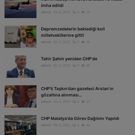
imha edildi
admin
Eki 4, 2023
0
16
Depremzedelerin beklediği koli
milletvekillerine gitti!
admin
Eki 3, 2023
0
16
Tahir Şahin yeniden CHP'de
admin
Eki 3, 2023
0
35
CHP’li Taşkın’dan gazeteci Arslan’ın
gözaltına alınması...
admin
Eki 3, 2023
0
23
CHP Malatya'da Görev Dağılımı Yapıldı
admin
Eki 3, 2023
0
40