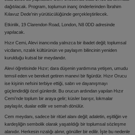
dağıtılacak. Program, toplumun inanç önderlerinden İbrahim
Kılavuz Dede’nin yürütücülüğünde gerçekleştirilecek.
Etkinlik, 19 Clarendon Road, London, N8 0DD adresinde
yapılacak.
Hızır Cemi, Alevi inancında yalnızca bir ibadet değil; toplumsal
vicdanın, rızalık kültürünün ve paylaşım bilincinin yeniden
kurulduğu kutsal bir meydandır.
Alevi öğretisinde Hızır; dara düşenin yardımına yetişen, umudu
temsil eden ve bereket getiren manevi bir figürdür. Hızır Orucu
ise kişinin nefsini terbiye ettiği, sabrı ve dayanışmayı
güçlendirdiği özel günlerdir. Bu orucun ardından yapılan Hızır
Cemi’nde toplum bir araya gelir; küsler barışır, lokmalar
paylaşılır, dualar edilir ve semah dönülür.
Cem meydanı, sadece bir ritüel alanı değil; adaletin, eşitliğin ve
kardeşliğin sembolik olarak yaşatıldığı bir toplumsal sözleşme
alanıdır. Herkesin rızalığı alınır, gönüller bir edilir. İşte bu nedenle