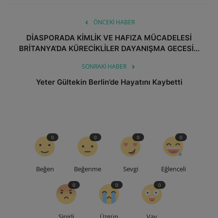
ÖNCEKI HABER
DİASPORADA KİMLİK VE HAFIZA MÜCADELESİ
BRİTANYA’DA KÜRECİKLİLER DAYANIŞMA GECESİ...
SONRAKI HABER
Yeter Gültekin Berlin’de Hayatını Kaybetti
0
0
0
0
Beğen
Beğenme
Sevgi
Eğlenceli
0
0
0
Sinirli
Üzgün
Vay