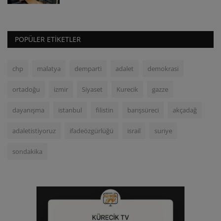
POPÜLER ETIKETLER
chp
malatya
demparti
adalet
demokrasi
ortadoğu
izmir
Siyaset
Kurecik
gazze
dayanışma
istanbul
filistin
barışsüreci
akçadağ
adaletistiyoruz
ifadeözgürlüğü
israil
suriye
sondakika