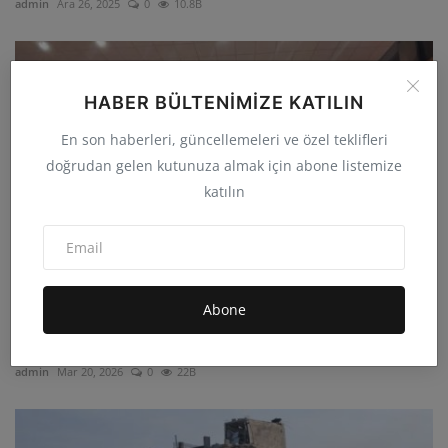
admin
Ara 26, 2025
0
10.8B
HABER BÜLTENIMIZE KATILIN
En son haberleri, güncellemeleri ve özel teklifleri
doğrudan gelen kutunuza almak için abone listemize
katılın
Abone
Enfield’de Tarihi Newroz Gecesi Kürt Kültürü, Ezgiler
v...
admin
Mar 20, 2026
0
22B