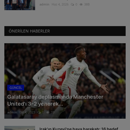
admin
Haz 4, 2026
0
38B
ÖNERILEN HABERLER
GÜNCEL
Galatasaray deplasmanda Manchester
United'ı 3-2 yenerek...
admin
Eki 4, 2023
0
33
Irak'ın Kuzeyi'ne hava harekatı: 16 hedef