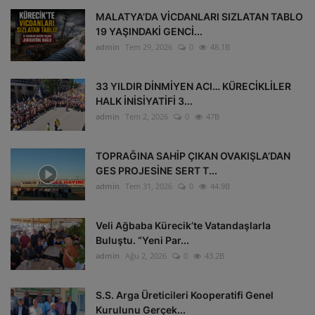
MALATYA’DA VİCDANLARI SIZLATAN TABLO
19 YAŞINDAKİ GENCİ...
admin
Tem 29, 2026
0
48.1B
33 YILDIR DİNMİYEN ACI… KÜRECİKLİLER
HALK İNİSİYATİFİ 3...
admin
Tem 2, 2026
0
47B
TOPRAĞINA SAHİP ÇIKAN OVAKIŞLA’DAN
GES PROJESİNE SERT T...
admin
Tem 31, 2026
0
44.9B
Veli Ağbaba Kürecik’te Vatandaşlarla
Buluştu. “Yeni Par...
admin
Ağu 2, 2026
0
43.2B
S.S. Arga Üreticileri Kooperatifi Genel
Kurulunu Gerçek...