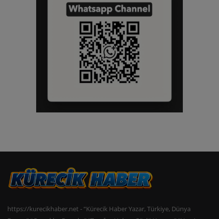
https://kurecikhaber.net - “Kürecik Haber Yazar, Türkiye, Dünya