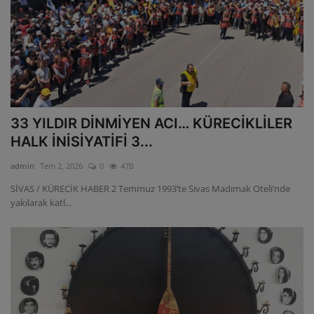
33 YILDIR DİNMİYEN ACI… KÜRECİKLİLER
HALK İNİSİYATİFİ 3...
admin
Tem 2, 2026
0
47B
SİVAS / KÜRECİK HABER 2 Temmuz 1993’te Sivas Madımak Oteli’nde
yakılarak katl...