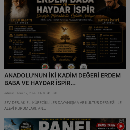
ANADOLU’NUN İKİ KADİM DEĞERİ ERDEM
BABA VE HAYDAR İSPİR...
admin
Tem 17, 2026
0
37B
SEV-DER, AK-EL, KÜRECİKLİLER DAYANIŞMA VE KÜLTÜR DERNEĞİ İLE
ALEVİ KURUMLARI, AN...