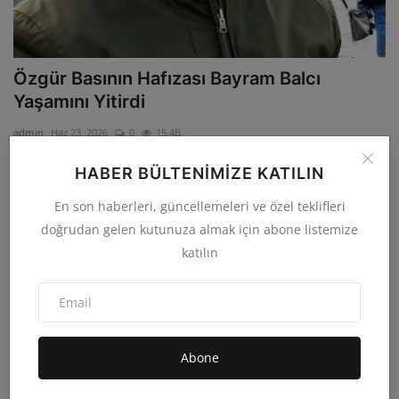
Özgür Basının Hafızası Bayram Balcı
Yaşamını Yitirdi
admin
Haz 23, 2026
0
15.4B
34 yılı aşkın gazetecilik mücadelesi veren, Özgür Basın geleneğinin
HABER BÜLTENIMIZE KATILIN
öncü isimler...
En son haberleri, güncellemeleri ve özel teklifleri
doğrudan gelen kutunuza almak için abone listemize
katılın
Abone