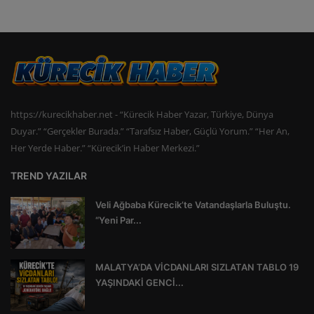
https://kurecikhaber.net - “Kürecik Haber Yazar, Türkiye, Dünya
Duyar.” “Gerçekler Burada.” “Tarafsız Haber, Güçlü Yorum.” “Her An,
Her Yerde Haber.” “Kürecik’in Haber Merkezi.”
TREND YAZILAR
Veli Ağbaba Kürecik’te Vatandaşlarla Buluştu.
“Yeni Par...
MALATYA’DA VİCDANLARI SIZLATAN TABLO 19
YAŞINDAKİ GENCİ...