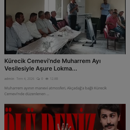
Kürecik Cemevi’nde Muharrem Ayı
Vesilesiyle Aşure Lokma...
admin
Tem 4, 2026
0
12.8B
Muharrem ayının manevi atmosferi, Akçadağ’a bağlı Kürecik
Cemevi’nde düzenlenen ...