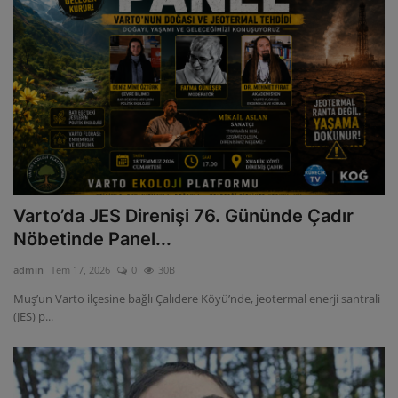
Varto’da JES Direnişi 76. Gününde Çadır
Nöbetinde Panel...
admin
Tem 17, 2026
0
30B
Muş’un Varto ilçesine bağlı Çalıdere Köyü’nde, jeotermal enerji santrali
(JES) p...