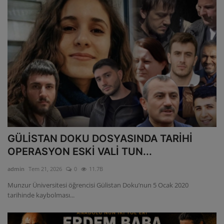
GÜLİSTAN DOKU DOSYASINDA TARİHİ
OPERASYON ESKİ VALİ TUN...
admin
Tem 21, 2026
0
11.7B
Munzur Üniversitesi öğrencisi Gülistan Doku’nun 5 Ocak 2020
tarihinde kaybolması...