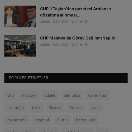
CHP’li Taşkın’dan gazeteci Arslan’ın
gözaltına alınması...
admin
Eki 3, 2023
0
23
CHP Malatya'da Görev Dağılımı Yapıldı
admin
Eki 3, 2023
0
40
POPÜLER ETIKETLER
chp
malatya
adalet
demparti
demokrasi
ortadoğu
izmir
Siyaset
Kurecik
gazze
dayanışma
istanbul
filistin
barışsüreci