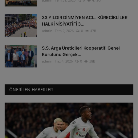
admin
Tem 31, 2026
0
47.9B
33 YILDIR DİNMİYEN ACI… KÜRECİKLİLER
HALK İNİSİYATİFİ 3...
admin
Tem 2, 2026
0
47B
S.S. Arga Üreticileri Kooperatifi Genel
Kurulunu Gerçek...
admin
Haz 4, 2026
0
38B
ÖNERILEN HABERLER