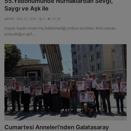
55.Yıldönümünde Nurhaklardan Sevgi,
Saygı ve Aşk ile
admin
May 31, 2026
0
23.3B
Hayat, bazen insanı hiç beklemediği yollara sürükler. Kimi zaman
yoksulluğun göl...
Cumartesi Anneleri’nden Galatasaray