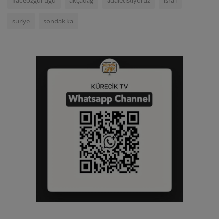
ifadeözgürlüğü
akçadağ
adaletistiyoruz
israil
suriye
sondakika