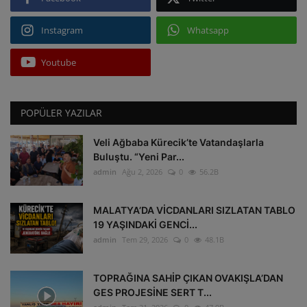
Instagram
Whatsapp
Youtube
POPÜLER YAZILAR
Veli Ağbaba Kürecik’te Vatandaşlarla
Buluştu. “Yeni Par...
admin
Ağu 2, 2026
0
56.2B
MALATYA’DA VİCDANLARI SIZLATAN TABLO
19 YAŞINDAKİ GENCİ...
admin
Tem 29, 2026
0
48.1B
TOPRAĞINA SAHİP ÇIKAN OVAKIŞLA’DAN
GES PROJESİNE SERT T...