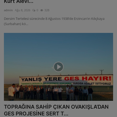
Kürt Alevi...
ULUSLARARASI
admin
Ağu 8, 2026
0
32B
Dersim Tertelesi sürecinde 8 Ağustos 1938’de Erzincan’ın Kılıçkaya
SAĞLIK VE YAŞAM TARZI
(Surbahan) kö...
YEMEK
SPOR
SEYAHAT
EĞİTİM
GALERİ
VİDEO
TOPRAĞINA SAHİP ÇIKAN OVAKIŞLA’DAN
GES PROJESİNE SERT T...