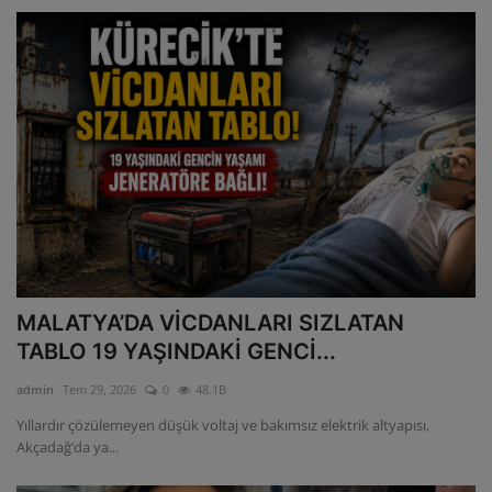
MALATYA’DA VİCDANLARI SIZLATAN
TABLO 19 YAŞINDAKİ GENCİ...
admin
Tem 29, 2026
0
48.1B
Yıllardır çözülemeyen düşük voltaj ve bakımsız elektrik altyapısı,
Akçadağ’da ya...