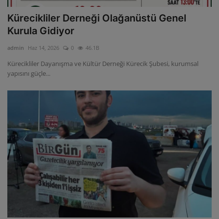
Kürecikliler Derneği Olağanüstü Genel
Kurula Gidiyor
admin
Haz 14, 2026
0
46.1B
Kürecikliler Dayanışma ve Kültür Derneği Kürecik Şubesi, kurumsal
yapısını güçle...