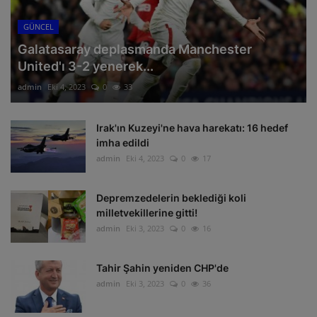
GÜNCEL
Galatasaray deplasmanda Manchester
United'ı 3-2 yenerek...
admin
Eki 4, 2023
0
33
Irak'ın Kuzeyi'ne hava harekatı: 16 hedef
imha edildi
admin
Eki 4, 2023
0
17
Depremzedelerin beklediği koli
milletvekillerine gitti!
admin
Eki 3, 2023
0
16
Tahir Şahin yeniden CHP'de
admin
Eki 3, 2023
0
36