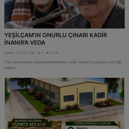
YEŞİLÇAM’IN ONURLU ÇINARI KADİR
İNANIR’A VEDA
admin
Haz 26, 2026
0
19.4B
Türk sinemasının efsane isimlerinden Kadir İnanır’ın yaşamını yitirdiği
haberi, ...