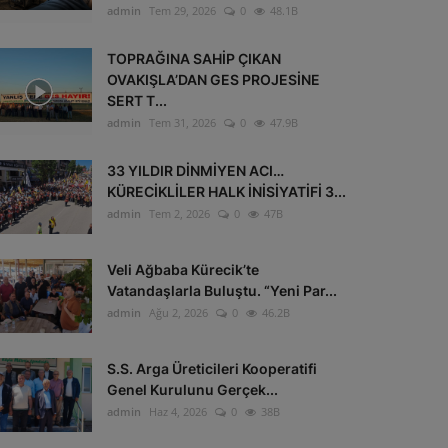
admin
Tem 29, 2026
0
48.1B
TOPRAĞINA SAHİP ÇIKAN
OVAKIŞLA’DAN GES PROJESİNE
SERT T...
admin
Tem 31, 2026
0
47.9B
33 YILDIR DİNMİYEN ACI…
KÜRECİKLİLER HALK İNİSİYATİFİ 3...
admin
Tem 2, 2026
0
47B
Veli Ağbaba Kürecik’te
Vatandaşlarla Buluştu. “Yeni Par...
admin
Ağu 2, 2026
0
46.2B
S.S. Arga Üreticileri Kooperatifi
Genel Kurulunu Gerçek...
admin
Haz 4, 2026
0
38B