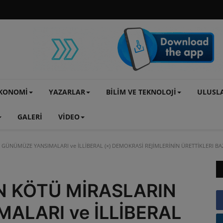
KONOMİ
YAZARLAR
BİLİM VE TEKNOLOJİ
ULUSL
GALERİ
VİDEO
ÜNÜMÜZE YANSIMALARI ve İLLİBERAL (×) DEMOKRASİ REJİMLERİNİN ÜRETTİKLERI BA
N KÖTÜ MİRASLARIN
LARI ve İLLİBERAL