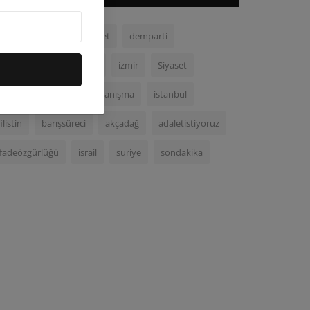
chp
malatya
adalet
demparti
demokrasi
ortadoğu
izmir
Siyaset
Kurecik
gazze
dayanışma
istanbul
filistin
barışsüreci
akçadağ
adaletistiyoruz
ifadeözgürlüğü
israil
suriye
sondakika