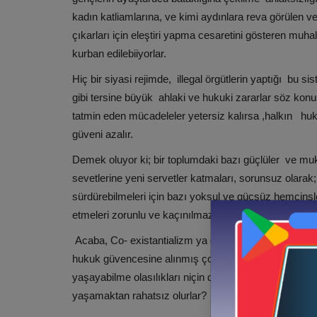
kadın katliamlarına, ve kimi aydınlara reva görülen ve
çıkarları için eleştiri yapma cesaretini gösteren muha
kurban edilebiiyorlar.
Hiç bir siyasi rejimde, illegal örgütlerin yaptığı bu si
gibi tersine büyük ahlaki ve hukuki zararlar söz konus
tatmin eden mücadeleler yetersiz kalırsa ,halkın hu
güveni azalır.
Demek oluyor ki; bir toplumdaki bazı güçlüler ve mukte
sevetlerine yeni servetler katmaları, sorunsuz olarak;
sürdürebilmeleri için bazı yoksul ve güçsüz hemcinsle
etmeleri zorunlu ve kaçınılmaz mı oluyor(!)?
Acaba, Co- existantializm ya da ortaklaşa bir tarih ve 
hukuk güvencesine alınmış çoğulcu ve gerçek demokra
yaşayabilme olasılıkları niçin denenmez? Hangi muktedi
yaşamaktan rahatsız olurlar?