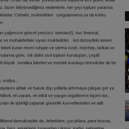
ız, bizim bil(e)mediğimiz nedenlerle, her şeyi toplum yararına
 aklarlar. Cehalet, muktedirleri sorgulamama ya da korku
r.
n çağımızın güncel yeryüzü tanrıları(!) ise; finansal,
dar ve muhalefetteki siyasi muktedirler, üst düzeydeki askeri
din tekeli kuran resmi ruhpan ve ulema sınıfı, mezhep, tarikat ve
rına göre; irili ufaklı sivil toplum kuruluşları, çeşitli
i büyük sendika liderleri ve meslek.kuruluşu temsilciler de bir
e, mafya...
ylarını ahlak ve hukuk dışı yollarla artırmaya çalışan şer ya
hlikeli, en zararlı, en etkili ve yaygın örgütlenme biçimi ise,
azıları ile işbirliği yaparak güvenlik kuvvetlerinden ve adli
llliberal demokrasiler de, bebeklere, çocuklara, para hırsına,
ğına, bazı erkeklerin zıvanadan çıkmış kadın şehvetine,