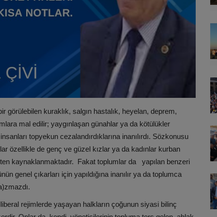
bir görülebilen kuraklık, salgın hastalık, heyelan, deprem,
lara mal edilir; yaygınlaşan günahlar ya da kötülükler
 insanları topyekun cezalandırdıklarına inanılırdı. Sözkonusu
r özellikle de genç ve güzel kızlar ya da kadınlar kurban
erçekten kaynaklanmaktadır. Fakat toplumlar da yapılan benzeri
ün genel çıkarları için yapıldığına inanılır ya da toplumca
l(a)zmazdı.
illiberal rejimlerde yaşayan halkların çoğunun siyasi bilinç
rdir. Onlar da, kendi yöneticilerinin topluma ters gelen, ahlak