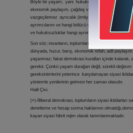
Böyle bir yaşam; yani hukukun üstünlüğü, anayasaya sa
ekonomik paylaşım, çağdaş ve özgür düşünce ilkeri..
vazgeçilemez ayrıcalık (imtiyaz) sahiplerini , hangi 
ayrımcılarını ve hangi bölücü ve kötücül duygu ve zih
ve hukuksuzluklar hangi ayrımcı ve ayrıcalıklıların çık
Son söz; insanların, toplumların ve ülkelerin savaşsı
dünyada, huzur, barış, ekonomik refah, adil paylaş
yaşanmaz; fakat demokrasi kuralları içinde kalarak, a
gerekir. Çünkü yaşam durağan değil, sürekli değisım ge
gereksinimlerini yeterince karşılamayan siyasi iktida
yöntemle yenilerinin gelmesi her zaman olasıdır.
Halil Çivi.
(×)-İlliberal demokrasi, toplumların siyasi iktidarla
denetleme ve hesap sorma haklarının olmadığı,demokra
kayan siyasi hibrit rejim olarak tanımlanmaktadır.