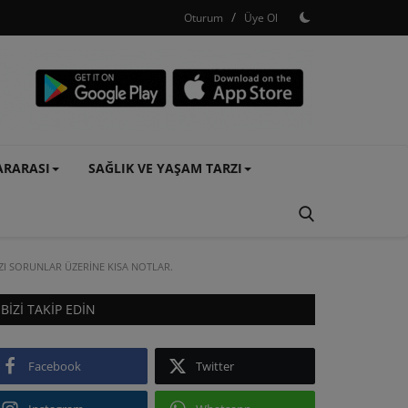
/
Oturum
Üye Ol
ARARASI
SAĞLIK VE YAŞAM TARZI
ZI SORUNLAR ÜZERİNE KISA NOTLAR.
BIZI TAKIP EDIN
Facebook
Twitter