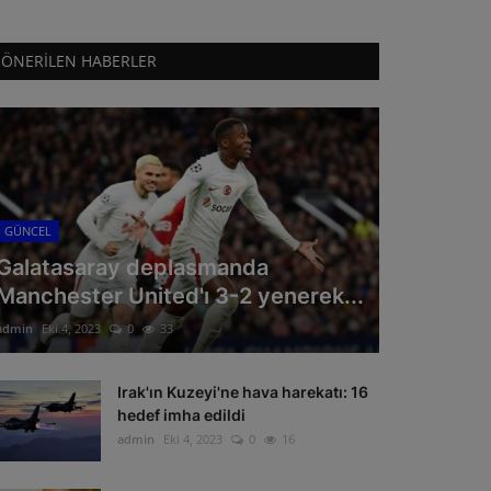
ÖNERILEN HABERLER
GÜNCEL
Galatasaray deplasmanda
Manchester United'ı 3-2 yenerek...
admin
Eki 4, 2023
0
33
Irak'ın Kuzeyi'ne hava harekatı: 16
hedef imha edildi
admin
Eki 4, 2023
0
16