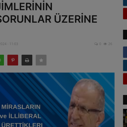
JİMLERİNİN
 SORUNLAR ÜZERİNE
024 - 11:03
0
26