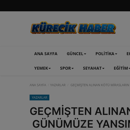
ANA SAYFA
GÜNCEL
POLİTİKA
E
YEMEK
SPOR
SEYAHAT
EĞİTİM
ANA SAYFA
YAZARLAR
GEÇMİŞTEN ALINAN KÖTÜ MİRASLARIN G
YAZARLAR
GEÇMİŞTEN ALINA
GÜNÜMÜZE YANSIMA