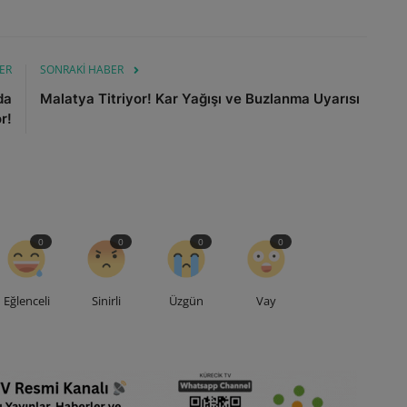
ER
SONRAKI HABER
da
Malatya Titriyor! Kar Yağışı ve Buzlanma Uyarısı
r!
0
0
0
0
Eğlenceli
Sinirli
Üzgün
Vay