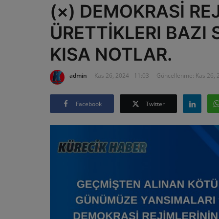
(×) DEMOKRASİ RE
ÜRETTİKLERI BAZI
KISA NOTLAR.
admin
Kas 26, 2024 - 11:03
Güncellenme: Kas 26, 2
Facebook
Twitter