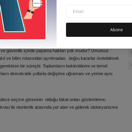
dakat, adil yargı, sosyal adalet, eşit yuttaşlık, adil
.hangi kibir duygusuyla kasılan mağrurları, hangi
radikal ırkçıları, hangi dinbazları, hangi din ve mezhep
niyet sahiplerini rahatsız ediyor? Bu kaoslar, huzursuzluklar
Abone
âlarına son veriyor...
z, hukukun üstünlüğüne dayalı , laik, demokratik ve uygar bir
ım ve güvenlik içinde yaşama hakları yok mudur? Umutsuz
kıl ve bilim rotasından ayrılmadan, doğru kararlar üretebilmek
rektiren bir süreçtir. Toplumların beklentilerini ve temel
rların demokratik yollarla değişime uğraması ve yerine aynı
rı sadece seçme görevinin olduğu fakat onları gözlemleme,
si ile otoriterlik arasında yer alan ve giderek ototaryanizme