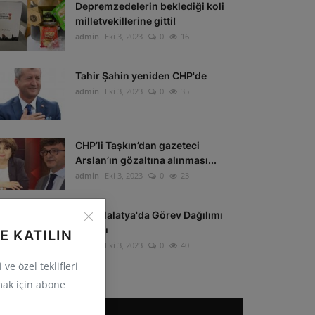
Depremzedelerin beklediği koli
milletvekillerine gitti!
admin
Eki 3, 2023
0
16
Tahir Şahin yeniden CHP'de
admin
Eki 3, 2023
0
35
CHP’li Taşkın’dan gazeteci
Arslan’ın gözaltına alınması...
admin
Eki 3, 2023
0
23
CHP Malatya'da Görev Dağılımı
Yapıldı
E KATILIN
admin
Eki 3, 2023
0
40
ve özel teklifleri
ak için abone
POPÜLER ETIKETLER