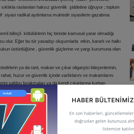
 sıklıkla raslanılan haksız güvenlik şiddetine üğruyor ; toplum
lif siyasi radikal aydınlarsa muktedir siyasilerin gazabına
stemli bilinçli kötülüklerin hiç birinde kamusal yarar olmadığı
u olur. Eğer bu tür yasadışı oluşumlarla etkin, kararlı ve halkı
kukun üstünlüğüne , güvenlik güçlerine ve yargı kurumuna olan
dirlerin ya da rant, makan ve çıkar oligarşisi bileşenlerinin,
 rahat, huzur ve güvenlik içinde varlıklarını ve makamlarını
rini safdışı bırakmaları ya da kendi çıkarlarına kurban
HABER BÜLTENIMIZ
kültür bilinci ve birlikte var olma iradesi içinde, anayasl
silerde, sevgi, dostluk, adalet, barış, huzur ve güven içinde
En son haberleri, güncellemeleri 
r ya da illegal oligark güçler, adalet ve barış içinde
doğrudan gelen kutunuza alm
listemize katılın