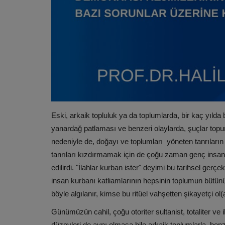
Eski, arkaik topluluk ya da toplumlarda, bir kaç yılda 
yanardağ patlaması ve benzeri olaylarda, şuçlar topum
nedeniyle de, doğayı ve toplumları yöneten tanrıların
tanrıları kızdırmamak için de çoğu zaman genç insanla
edilirdi. "İlahlar kurban ister" deyimi bu tarihsel g
insan kurbanı katliamlarının hepsinin toplumun bütünün
böyle algılanır, kimse bu ritüel vahşetten şikayetçi o
Günümüzün cahil, çoğu otoriter sultanist, totaliter ve 
düzeyleri de aynı olmasa bile arkaik toplumlarla benze