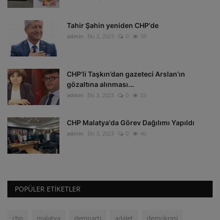
Tahir Şahin yeniden CHP'de
admin
Eki 3, 2023
0
35
CHP’li Taşkın’dan gazeteci Arslan’ın
gözaltına alınması...
admin
Eki 3, 2023
0
23
CHP Malatya'da Görev Dağılımı Yapıldı
admin
Eki 3, 2023
0
40
POPÜLER ETIKETLER
chp
malatya
demparti
adalet
demokrasi