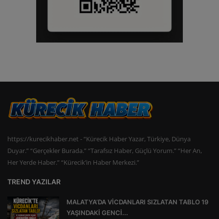
https://kurecikhaber.net - “Kürecik Haber Yazar, Türkiye, Dünya
Duyar.” “Gerçekler Burada.” “Tarafsız Haber, Güçlü Yorum.” “Her An,
Her Yerde Haber.” “Kürecik’in Haber Merkezi.”
TREND YAZILAR
MALATYA’DA VİCDANLARI SIZLATAN TABLO 19
YAŞINDAKİ GENCİ...