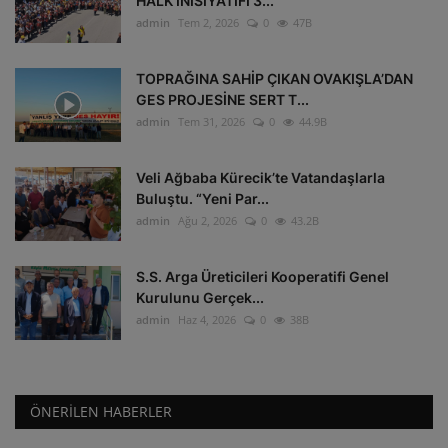
HALK İNİSİYATİFİ 3...
admin
Tem 2, 2026
0
47B
TOPRAĞINA SAHİP ÇIKAN OVAKIŞLA’DAN
GES PROJESİNE SERT T...
admin
Tem 31, 2026
0
44.9B
Veli Ağbaba Kürecik’te Vatandaşlarla
Buluştu. “Yeni Par...
admin
Ağu 2, 2026
0
43.2B
S.S. Arga Üreticileri Kooperatifi Genel
Kurulunu Gerçek...
admin
Haz 4, 2026
0
38B
ÖNERILEN HABERLER