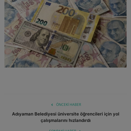
ULUSLARARASI
SAĞLIK VE YAŞAM TARZI
YEMEK
SPOR
SEYAHAT
EĞİTİM
GALERİ
ÖNCEKI HABER
Adıyaman Belediyesi üniversite öğrencileri için yol
VİDEO
çalışmalarını hızlandırdı