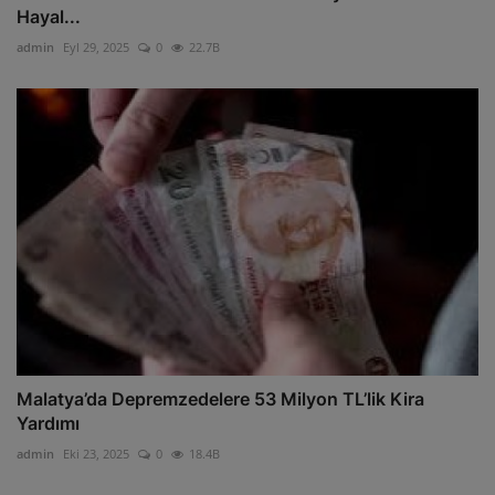
Hayal...
admin
Eyl 29, 2025
0
22.7B
Malatya’da Depremzedelere 53 Milyon TL’lik Kira
Yardımı
admin
Eki 23, 2025
0
18.4B