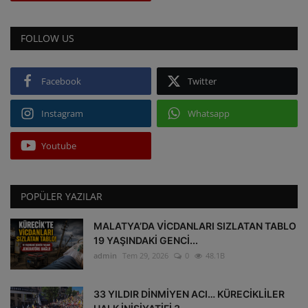
FOLLOW US
Facebook
Twitter
Instagram
Whatsapp
Youtube
POPÜLER YAZILAR
MALATYA’DA VİCDANLARI SIZLATAN TABLO
19 YAŞINDAKİ GENCİ...
admin
Tem 29, 2026
0
48.1B
33 YILDIR DİNMİYEN ACI… KÜRECİKLİLER