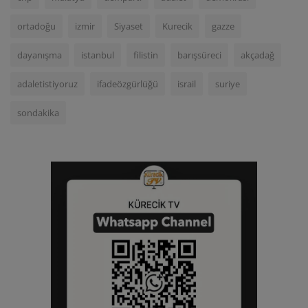
ortadoğu
izmir
Siyaset
Kurecik
gazze
dayanışma
istanbul
filistin
barışsüreci
akçadağ
adaletistiyoruz
ifadeözgürlüğü
israil
suriye
sondakika