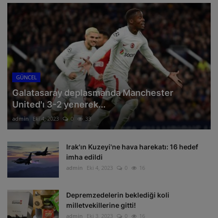
GÜNCEL
Galatasaray deplasmanda Manchester
United'ı 3-2 yenerek...
admin
Eki 4, 2023
0
33
Irak'ın Kuzeyi'ne hava harekatı: 16 hedef
imha edildi
admin
Eki 4, 2023
0
16
Depremzedelerin beklediği koli
milletvekillerine gitti!
admin
Eki 3, 2023
0
16