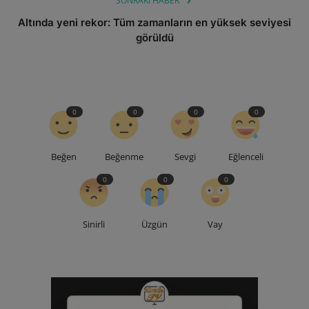
SONRAKI HABER
Altında yeni rekor: Tüm zamanların en yüksek seviyesi
görüldü
0
0
0
0
Beğen
Beğenme
Sevgi
Eğlenceli
0
0
0
Sinirli
Üzgün
Vay