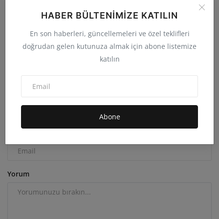
HABER BÜLTENIMIZE KATILIN
Kamu Çalışanı ve Emeklisinin Zam Oranı Açıklandı
En son haberleri, güncellemeleri ve özel teklifleri
admin
Ağu 26, 2025
0
9.8B
doğrudan gelen kutunuza almak için abone listemize
katılın
YORUMLAR
FACEBOOK YORUMLARI
İsim
Abone
Email
Yorum