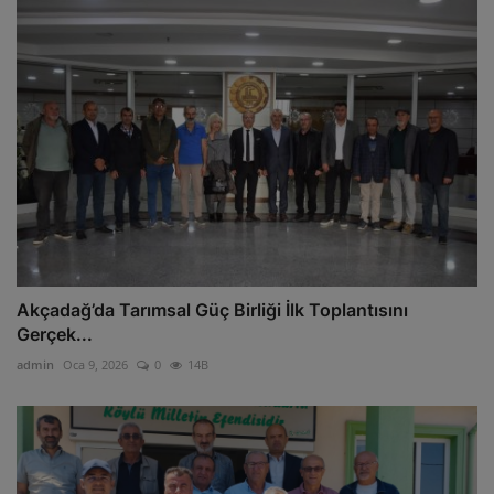
Akçadağ’da Tarımsal Güç Birliği İlk Toplantısını
Gerçek...
admin
Oca 9, 2026
0
14B