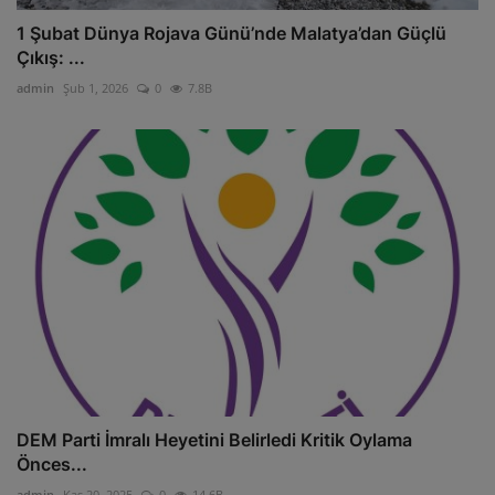
1 Şubat Dünya Rojava Günü’nde Malatya’dan Güçlü
Çıkış: ...
admin
Şub 1, 2026
0
7.8B
DEM Parti İmralı Heyetini Belirledi Kritik Oylama
Önces...
admin
Kas 20, 2025
0
14.6B