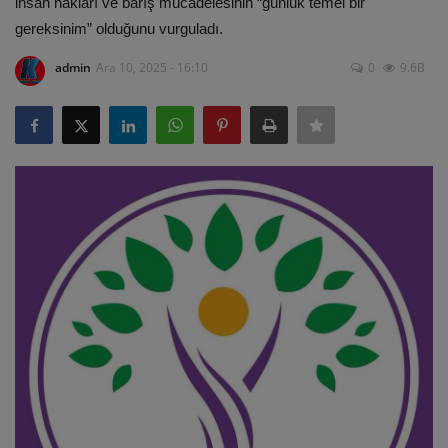
insan hakları ve barış mücadelesinin “günlük temel bir
gereksinim” olduğunu vurguladı.
ULUSLARARASI
admin
Ara 10, 2025 - 16:10
0
9.6B
SAĞLIK VE YAŞAM TARZI
YEMEK
SPOR
SEYAHAT
EĞİTİM
GALERİ
VİDEO