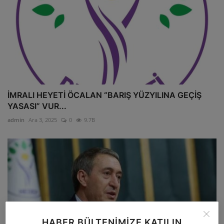
İMRALI HEYETİ ÖCALAN “BARIŞ YÜZYILINA GEÇİŞ
YASASI” VUR...
admin
Ara 3, 2025
0
9.7B
HABER BÜLTENIMIZE KATILIN