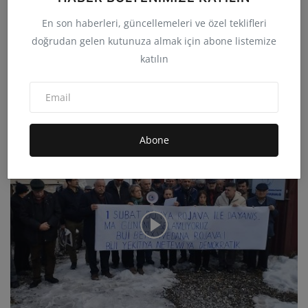
En son haberleri, güncellemeleri ve özel teklifleri
doğrudan gelen kutunuza almak için abone listemize
katılın
Tuncer Bakırhan’dan net mesaj “Demokrasiden
bahsedeceks...
admin
Kas 14, 2025
0
9.5B
Abone