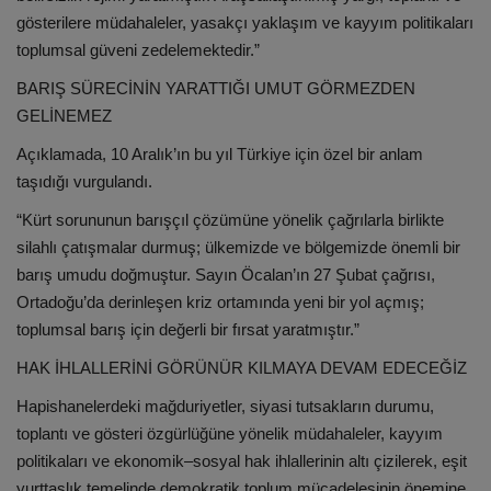
gösterilere müdahaleler, yasakçı yaklaşım ve kayyım politikaları
toplumsal güveni zedelemektedir.”
BARIŞ SÜRECİNİN YARATTIĞI UMUT GÖRMEZDEN
GELİNEMEZ
Açıklamada, 10 Aralık’ın bu yıl Türkiye için özel bir anlam
taşıdığı vurgulandı.
“Kürt sorununun barışçıl çözümüne yönelik çağrılarla birlikte
silahlı çatışmalar durmuş; ülkemizde ve bölgemizde önemli bir
barış umudu doğmuştur. Sayın Öcalan’ın 27 Şubat çağrısı,
Ortadoğu’da derinleşen kriz ortamında yeni bir yol açmış;
toplumsal barış için değerli bir fırsat yaratmıştır.”
HAK İHLALLERİNİ GÖRÜNÜR KILMAYA DEVAM EDECEĞİZ
Hapishanelerdeki mağduriyetler, siyasi tutsakların durumu,
toplantı ve gösteri özgürlüğüne yönelik müdahaleler, kayyım
politikaları ve ekonomik–sosyal hak ihlallerinin altı çizilerek, eşit
yurttaşlık temelinde demokratik toplum mücadelesinin önemine