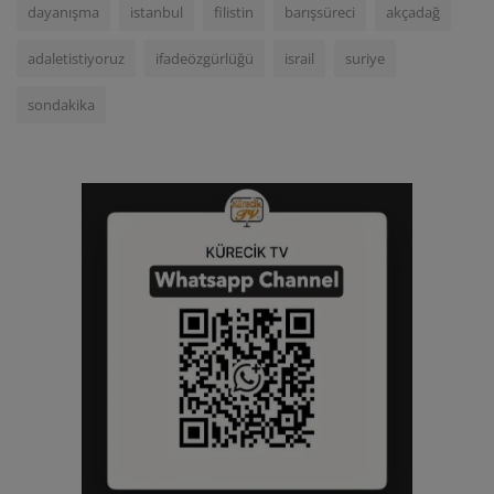
dayanışma
istanbul
filistin
barışsüreci
akçadağ
adaletistiyoruz
ifadeözgürlüğü
israil
suriye
sondakika