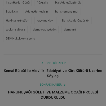
İnsanHaklarıGünü
10Aralık
HakAdaletÖzgürlük
Eşitlikİçin
AdaletHerkesİçin
barışhemenşimdi
HakİhlallerineSon
KayyımaHayır
BarışAdaletÖzgürlük
toplumsalbarış
demokratikçözüm
demparti
DEMHukukKomisyonu
ÖNCEKI HABER
Kemal Bülbül ile Alevilik, Edebiyat ve Kürt Kültürü Üzerine
Söyleşi
SONRAKI HABER
HARUNUŞAĞI GÖLETİ VE MALZEME OCAĞI PROJESİ
DURDURULDU