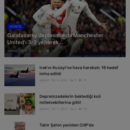
GÜNCEL
Galatasaray deplasmanda Manchester
United'ı 3-2 yenerek...
admin
Eki 4, 2023
0
33
Irak'ın Kuzeyi'ne hava harekatı: 16 hedef
imha edildi
admin
Eki 4, 2023
0
16
Depremzedelerin beklediği koli
milletvekillerine gitti!
admin
Eki 3, 2023
0
16
Tahir Şahin yeniden CHP'de