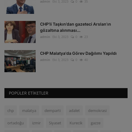
admin
Eki 3, 2023
0
35
CHP’li Taşkın’dan gazeteci Arslan’ın
gözaltına alınması...
admin
Eki 3, 2023
0
23
CHP Malatya'da Görev Dağılımı Yapıldı
admin
Eki 3, 2023
0
40
POPÜLER ETIKETLER
chp
malatya
demparti
adalet
demokrasi
ortadoğu
izmir
Siyaset
Kurecik
gazze