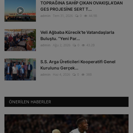
TOPRAĞINA SAHİP ÇIKAN OVAKIŞLA’DAN
GES PROJESİNE SERT T...
admin
Tem 31, 2026
0
44.9B
Veli Ağbaba Kürecik’te Vatandaşlarla
Buluştu. “Yeni Par...
admin
Ağu 2, 2026
0
43.2B
S.S. Arga Üreticileri Kooperatifi Genel
Kurulunu Gerçek...
admin
Haz 4, 2026
0
38B
ÖNERILEN HABERLER