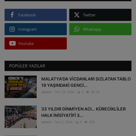
Facebook
Twitter
Instagram
Whatsapp
Youtube
POPÜLER YAZILAR
MALATYA’DA VİCDANLARI SIZLATAN TABLO
19 YAŞINDAKİ GENCİ...
admin
Tem 29, 2026
0
48.1B
33 YILDIR DİNMİYEN ACI… KÜRECİKLİLER
HALK İNİSİYATİFİ 3...
admin
Tem 2, 2026
0
47B