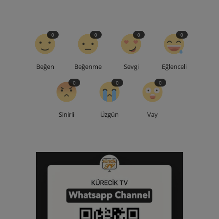
0
0
0
0
Beğen
Beğenme
Sevgi
Eğlenceli
0
0
0
Sinirli
Üzgün
Vay