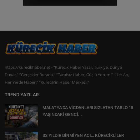
https://kurecikhaber.net - “Kürecik Haber Yazar, Türkiye, Dünya
Duyar.” “Gerçekler Burada.” “Tarafsız Haber, Güçlü Yorum.” “Her An,
Her Yerde Haber.” “Kürecik’in Haber Merkezi.”
TREND YAZILAR
MALATYA’DA VİCDANLARI SIZLATAN TABLO 19
YAŞINDAKİ GENCİ...
33 YILDIR DİNMİYEN ACI… KÜRECİKLİLER