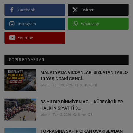
Facebook
Twitter
Instagram
Whatsapp
Youtube
POPÜLER YAZILAR
MALATYA’DA VİCDANLARI SIZLATAN TABLO
19 YAŞINDAKİ GENCİ...
admin
Tem 29, 2026
0
48.1B
33 YILDIR DİNMİYEN ACI… KÜRECİKLİLER
HALK İNİSİYATİFİ 3...
admin
Tem 2, 2026
0
47B
TOPRAĞINA SAHİP ÇIKAN OVAKIŞLA’DAN