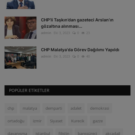
CHP’li Taşkın’dan gazeteci Arslan’ın
gözaltına alınması...
admin
Eki 3, 2023
0
23
CHP Malatya'da Görev Dağılımı Yapıldı
admin
Eki 3, 2023
0
40
POPÜLER ETIKETLER
chp
malatya
demparti
adalet
demokrasi
ortadoğu
izmir
Siyaset
Kurecik
gazze
dayanışma
istanbul
filistin
barışsüreci
akçadağ