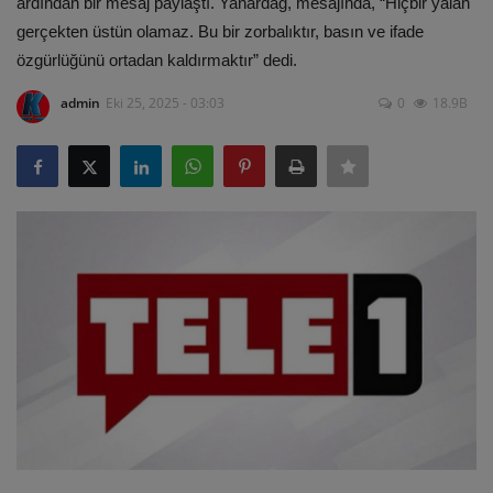
ardından bir mesaj paylaştı. Yanardağ, mesajında, “Hiçbir yalan
gerçekten üstün olamaz. Bu bir zorbalıktır, basın ve ifade
ULUSLARARASI
özgürlüğünü ortadan kaldırmaktır” dedi.
SAĞLIK VE YAŞAM TARZI
admin
Eki 25, 2025 - 03:03
0
18.9B
YEMEK
SPOR
SEYAHAT
EĞİTİM
GALERİ
VİDEO