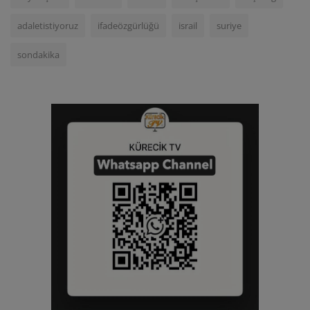
adaletistiyoruz
ifadeözgürlüğü
israil
suriye
sondakika