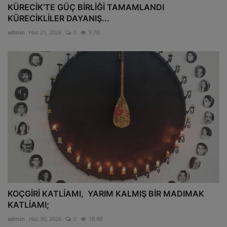
KÜRECİK’TE GÜÇ BİRLİĞİ TAMAMLANDI
KÜRECİKLİLER DAYANIŞ...
admin
Haz 21, 2026
0
9.7B
KOÇGİRİ KATLİAMI, YARIM KALMIŞ BİR MADIMAK
KATLİAMI;
admin
Haz 30, 2026
0
18.8B