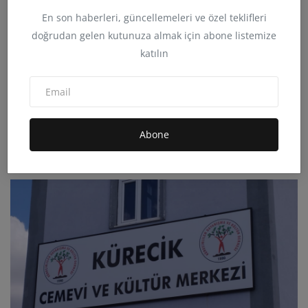
En son haberleri, güncellemeleri ve özel teklifleri
doğrudan gelen kutunuza almak için abone listemize
katılın
MALATYA’DA VİCDANLARI SIZLATAN TABLO 19
YAŞINDAKİ GENCİ...
Abone
admin
Tem 29, 2026
0
48.1B