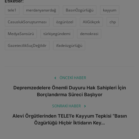
Etiketler:
tele1
merdanyanardağ
BasınÖzgürlüğü
kayyum
CasuslukSoruşturması
özgürözel
AliGökçek
chp
MedyaSansürü
türkiyegündemi
demokrasi
GazetecilikSuçDeğildir
ifadeözgürlüğü
ÖNCEKI HABER
Depremzedelere Önemli Duyuru Hak Sahipleri İçin
Borçlandırma Süreci Başlıyor
SONRAKI HABER
Alevi Örgütlerinden TELE1’e Kayyum Tepkisi “Basın
Özgürlüğü Hiçbir İktidarın Key...