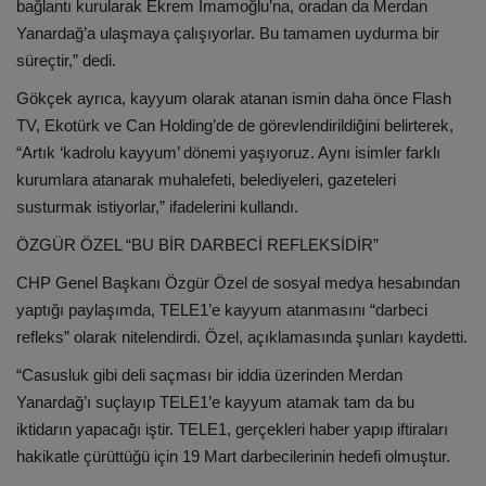
bağlantı kurularak Ekrem İmamoğlu’na, oradan da Merdan
Yanardağ’a ulaşmaya çalışıyorlar. Bu tamamen uydurma bir
süreçtir,” dedi.
Gökçek ayrıca, kayyum olarak atanan ismin daha önce Flash
TV, Ekotürk ve Can Holding’de de görevlendirildiğini belirterek,
“Artık ‘kadrolu kayyum’ dönemi yaşıyoruz. Aynı isimler farklı
kurumlara atanarak muhalefeti, belediyeleri, gazeteleri
susturmak istiyorlar,” ifadelerini kullandı.
ÖZGÜR ÖZEL “BU BİR DARBECİ REFLEKSİDİR”
CHP Genel Başkanı Özgür Özel de sosyal medya hesabından
yaptığı paylaşımda, TELE1’e kayyum atanmasını “darbeci
refleks” olarak nitelendirdi. Özel, açıklamasında şunları kaydetti.
“Casusluk gibi deli saçması bir iddia üzerinden Merdan
Yanardağ’ı suçlayıp TELE1’e kayyum atamak tam da bu
iktidarın yapacağı iştir. TELE1, gerçekleri haber yapıp iftiraları
hakikatle çürüttüğü için 19 Mart darbecilerinin hedefi olmuştur.