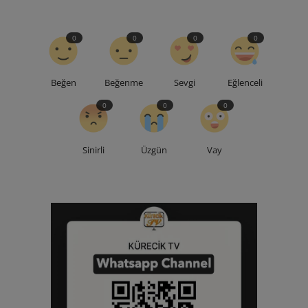
0
0
0
0
Beğen
Beğenme
Sevgi
Eğlenceli
0
0
0
Sinirli
Üzgün
Vay