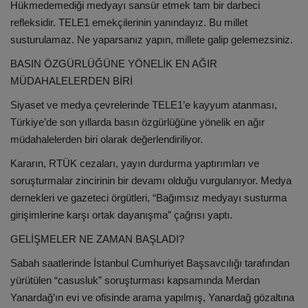
Hükmedemediği medyayı sansür etmek tam bir darbeci
refleksidir. TELE1 emekçilerinin yanındayız. Bu millet
susturulamaz. Ne yaparsanız yapın, millete galip gelemezsiniz.
BASIN ÖZGÜRLÜĞÜNE YÖNELİK EN AĞIR
MÜDAHALELERDEN BİRİ
Siyaset ve medya çevrelerinde TELE1’e kayyum atanması,
Türkiye’de son yıllarda basın özgürlüğüne yönelik en ağır
müdahalelerden biri olarak değerlendiriliyor.
Kararın, RTÜK cezaları, yayın durdurma yaptırımları ve
soruşturmalar zincirinin bir devamı olduğu vurgulanıyor. Medya
dernekleri ve gazeteci örgütleri, “Bağımsız medyayı susturma
girişimlerine karşı ortak dayanışma” çağrısı yaptı.
GELİŞMELER NE ZAMAN BAŞLADI?
Sabah saatlerinde İstanbul Cumhuriyet Başsavcılığı tarafından
yürütülen “casusluk” soruşturması kapsamında Merdan
Yanardağ’ın evi ve ofisinde arama yapılmış, Yanardağ gözaltına