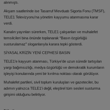
alınmıştı.
Akşam saatlerinde ise Tasarruf Mevduatı Sigorta Fonu (TMSF),
TELE1 Televizyonu’na yönetim kayyumu atanmasına karar
verdi.
Kanalın yayınları sürerken, TELE1 çalışanları ve muhalefet
temsilcileri bina önünde toplanarak “Basın özgürlüğü
susturulamaz” sloganlarıyla karara tepki gösterdi.
SİYASAL KRİZİN YENİ CEPHESİ BASIN
TELE1’e kayyum atanması, Türkiye’de uzun süredir tartışılan
yargı bağımsızlığı, medya özgürlüğü ve demokratik kurumların
işleyişi konularında yeni bir kırılma noktası olarak görülüyor.
Muhalefet partileri, sivil toplum kuruluşları ve gazeteciler, bu
adımın yalnızca TELE1’i değil, eleştirel tüm sesleri susturma
girişimi olduğunu belirtiyor.