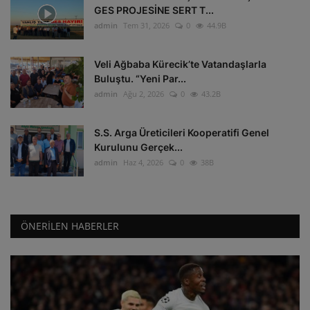
GES PROJESİNE SERT T...
admin
Tem 31, 2026
0
44.9B
Veli Ağbaba Kürecik’te Vatandaşlarla
Buluştu. “Yeni Par...
admin
Ağu 2, 2026
0
43.2B
S.S. Arga Üreticileri Kooperatifi Genel
Kurulunu Gerçek...
admin
Haz 4, 2026
0
38B
ÖNERILEN HABERLER