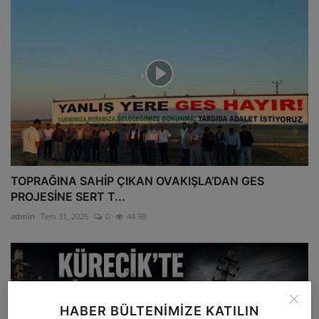
TOPRAĞINA SAHİP ÇIKAN OVAKIŞLA’DAN GES
PROJESİNE SERT T...
admin
Tem 31, 2026
0
44.9B
HABER BÜLTENIMIZE KATILIN