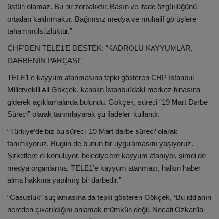
üstün olamaz. Bu bir zorbalıktır. Basın ve ifade özgürlüğünü
ortadan kaldırmaktır. Bağımsız medya ve muhalif görüşlere
tahammülsüzlüktür.”
CHP’DEN TELE1’E DESTEK: “KADROLU KAYYUMLAR,
DARBENİN PARÇASI”
TELE1’e kayyum atanmasına tepki gösteren CHP İstanbul
Milletvekili Ali Gökçek, kanalın İstanbul’daki merkez binasına
giderek açıklamalarda bulundu. Gökçek, süreci “19 Mart Darbe
Süreci” olarak tanımlayarak şu ifadeleri kullandı.
“Türkiye’de biz bu süreci ‘19 Mart darbe süreci’ olarak
tanımlıyoruz. Bugün de bunun bir uygulamasını yaşıyoruz.
Şirketlere el konuluyor, belediyelere kayyum atanıyor, şimdi de
medya organlarına. TELE1’e kayyum atanması, halkın haber
alma hakkına yapılmış bir darbedir.”
“Casusluk” suçlamasına da tepki gösteren Gökçek, “Bu iddianın
nereden çıkarıldığını anlamak mümkün değil. Necati Özkan’la