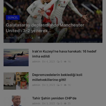
GÜNCEL
Galatasaray deplasmanda Manchester
United'ı 3-2 yenerek...
admin
Eki 4, 2023
0
33
Irak'ın Kuzeyi'ne hava harekatı: 16 hedef
imha edildi
admin
Eki 4, 2023
0
16
Depremzedelerin beklediği koli
milletvekillerine gitti!
admin
Eki 3, 2023
0
16
Tahir Şahin yeniden CHP'de
admin
Eki 3, 2023
0
35