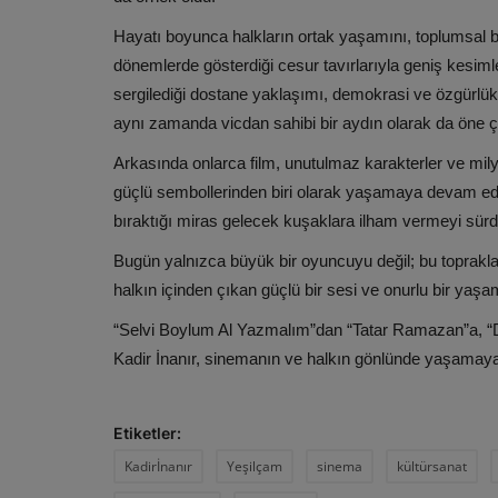
Hayatı boyunca halkların ortak yaşamını, toplumsal ba
dönemlerde gösterdiği cesur tavırlarıyla geniş kesiml
sergilediği dostane yaklaşımı, demokrasi ve özgürlükl
aynı zamanda vicdan sahibi bir aydın olarak da öne ç
Arkasında onlarca film, unutulmaz karakterler ve mily
güçlü sembollerinden biri olarak yaşamaya devam e
bıraktığı miras gelecek kuşaklara ilham vermeyi sür
Bugün yalnızca büyük bir oyuncuyu değil; bu toprakl
halkın içinden çıkan güçlü bir sesi ve onurlu bir yaşa
“Selvi Boylum Al Yazmalım”dan “Tatar Ramazan”a, “
Kadir İnanır, sinemanın ve halkın gönlünde yaşama
Etiketler:
Kadirİnanır
Yeşilçam
sinema
kültürsanat