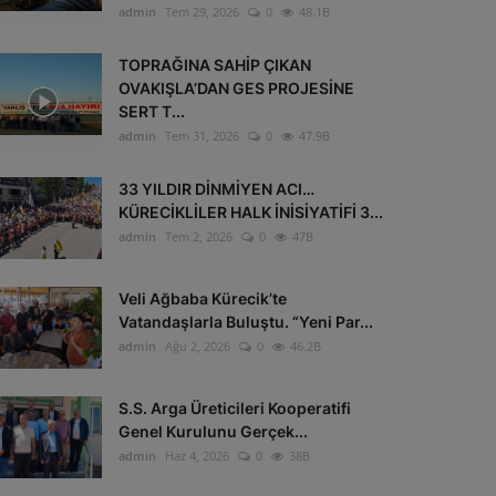
admin
Tem 29, 2026
0
48.1B
TOPRAĞINA SAHİP ÇIKAN
OVAKIŞLA’DAN GES PROJESİNE
SERT T...
admin
Tem 31, 2026
0
47.9B
33 YILDIR DİNMİYEN ACI…
KÜRECİKLİLER HALK İNİSİYATİFİ 3...
admin
Tem 2, 2026
0
47B
Veli Ağbaba Kürecik’te
Vatandaşlarla Buluştu. “Yeni Par...
admin
Ağu 2, 2026
0
46.2B
S.S. Arga Üreticileri Kooperatifi
Genel Kurulunu Gerçek...
admin
Haz 4, 2026
0
38B