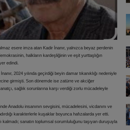
lmaz esere imza atan Kadir İnanır, yalnızca beyaz perdenin
mokrasinin, halkların kardeşliğinin ve eşit yurttaşlığın
er edindi.
nanır, 2024 yılında geçirdiği beyin damar tıkanıklığı nedeniyle
ecine girmişti. Son dönemde ise zatürre ve akciğer
natçı, sağlık sorunlarına karşı verdiği zorlu mücadeleyle
nde Anadolu insanının sevgisini, mücadelesini, vicdanını ve
ırdığı karakterlerle kuşaklar boyunca hafızalarda yer etti.
lı kalmadı; sanatın toplumsal sorumluluğunu taşıyan duruşuyla