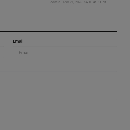
admin
Tem 21, 2026
0
11.7B
Email