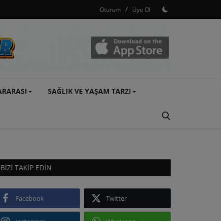
/
Oturum
Üye Ol
ARARASI
SAĞLIK VE YAŞAM TARZI
BIZI TAKIP EDIN
Facebook
Twitter