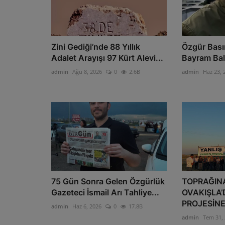
Zini Gediği’nde 88 Yıllık
Özgür Bası
Adalet Arayışı 97 Kürt Alevi...
Bayram Balc
admin
Ağu 8, 2026
0
2.6B
admin
Haz 23, 
75 Gün Sonra Gelen Özgürlük
TOPRAĞINA
Gazeteci İsmail Arı Tahliye...
OVAKIŞLA’
PROJESİNE 
admin
Haz 6, 2026
0
17.8B
admin
Tem 31,