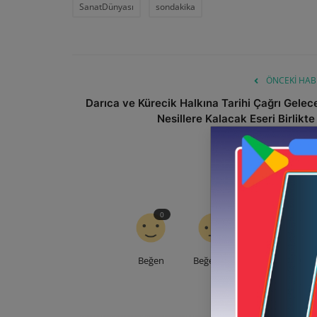
SanatDünyası
sondakika
ÖNCEKI HAB
Darıca ve Kürecik Halkına Tarihi Çağrı Gelec
Nesillere Kalacak Eseri Birlikte .
0
0
0
Beğen
Beğenme
Sevgi