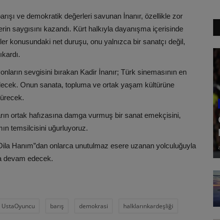
rışı ve demokratik değerleri savunan İnanır, özellikle zor
erin saygısını kazandı. Kürt halkıyla dayanışma içerisinde
er konusundaki net duruşu, onu yalnızca bir sanatçı değil,
ıkardı.
onların sevgisini bırakan Kadir İnanır; Türk sinemasının en
decek. Onun sanata, topluma ve ortak yaşam kültürüne
dürecek.
arın ortak hafızasına damga vurmuş bir sanat emekçisini,
mın temsilcisini uğurluyoruz.
Dila Hanım”dan onlarca unutulmaz esere uzanan yolculuğuyla
ya devam edecek.
UstaOyuncu
barış
demokrasi
halklarınkardeşliği