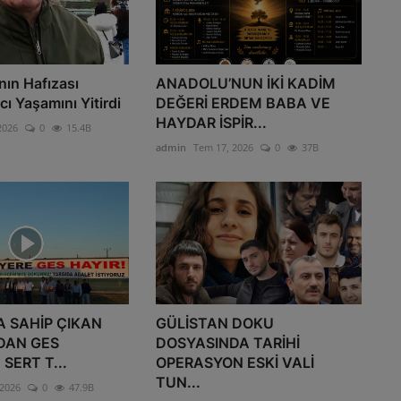
nın Hafızası
ANADOLU’NUN İKİ KADİM
ı Yaşamını Yitirdi
DEĞERİ ERDEM BABA VE
HAYDAR İSPİR...
2026
0
15.4B
admin
Tem 17, 2026
0
37B
 SAHİP ÇIKAN
GÜLİSTAN DOKU
DAN GES
DOSYASINDA TARİHİ
SERT T...
OPERASYON ESKİ VALİ
TUN...
 2026
0
47.9B