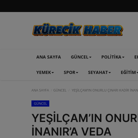
ANA SAYFA
GÜNCEL
POLİTİKA
E
YEMEK
SPOR
SEYAHAT
EĞİTİM
ANA SAYFA
GÜNCEL
YEŞİLÇAM’IN ONURLU ÇINARI KADİR İNAN
GÜNCEL
YEŞİLÇAM’IN ONUR
İNANIR’A VEDA