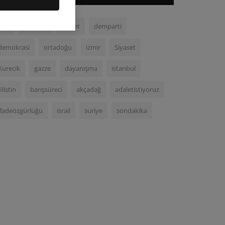
chp
malatya
adalet
demparti
demokrasi
ortadoğu
izmir
Siyaset
Kurecik
gazze
dayanışma
istanbul
filistin
barışsüreci
akçadağ
adaletistiyoruz
ifadeözgürlüğü
israil
suriye
sondakika