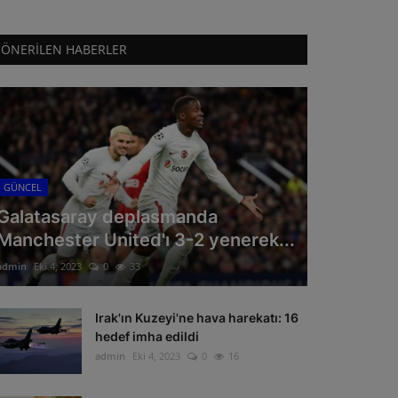
ÖNERILEN HABERLER
GÜNCEL
Galatasaray deplasmanda
Manchester United'ı 3-2 yenerek...
admin
Eki 4, 2023
0
33
Irak'ın Kuzeyi'ne hava harekatı: 16
hedef imha edildi
admin
Eki 4, 2023
0
16