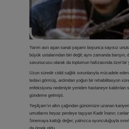
Yarım asrı aşan sanat yaşamı boyunca sayısız unutu
büyük ustalarından biri değil; aynı zamanda barışın, de
savunucusu olarak da toplumun hafızasında özel bir y
Uzun süredir ciddi sağlık sorunlarıyla mücadele eden İ
tedavi görmüş, ardından yoğun bir rehabilitasyon sür
enfeksiyonu nedeniyle yeniden hastaneye kaldırılan sa
gündeme gelmişti.
Yeşilçam’ın altın çağından günümüze uzanan kariyeri
umutlarını beyaz perdeye taşıyan Kadir İnanır; canland
Sinemaya kattığı değer, yalnızca oyunculuğuyla sınır
da örnek oldu.