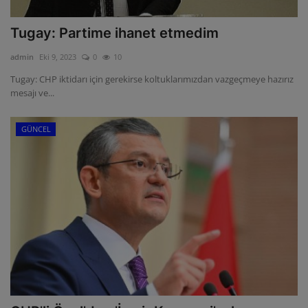
Tugay: Partime ihanet etmedim
admin
Eki 9, 2023
0
10
Tugay: CHP iktidarı için gerekirse koltuklarımızdan vazgeçmeye hazırız
mesajı ve...
GÜNCEL