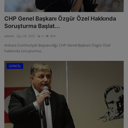
CHP Genel Başkanı Özgür Özel Hakkında
Soruşturma Başlat...
admin
Ağu 28, 2025
0
864
Ankara Cumhuriyet Başsavcılığı, CHP Genel Başkanı Özgür Özel
hakkında soruşturma...
GÜNCEL