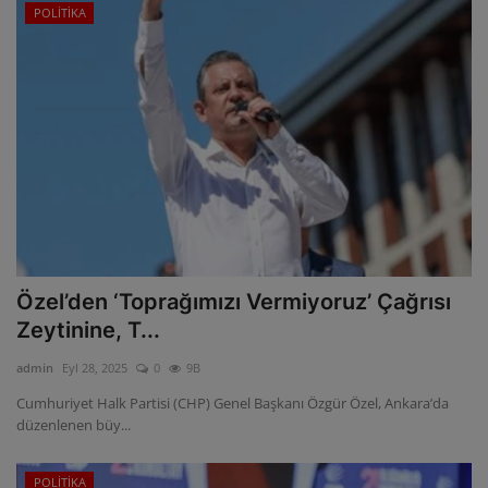
POLİTİKA
Özel’den ‘Toprağımızı Vermiyoruz’ Çağrısı
Zeytinine, T...
admin
Eyl 28, 2025
0
9B
Cumhuriyet Halk Partisi (CHP) Genel Başkanı Özgür Özel, Ankara’da
düzenlenen büy...
POLİTİKA