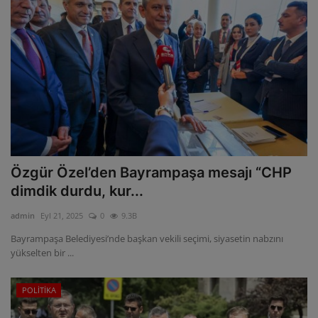
Özgür Özel’den Bayrampaşa mesajı “CHP
dimdik durdu, kur...
admin
Eyl 21, 2025
0
9.3B
Bayrampaşa Belediyesi’nde başkan vekili seçimi, siyasetin nabzını
yükselten bir ...
POLİTİKA