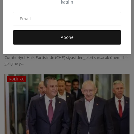
katılın
CHP’de Kritik Karar Olağanüstü Kurultay
İçin Başvuru Ya...
Abone
admin
Eyl 6, 2025
0
1.9B
Cumhuriyet Halk Partisi’nde (CHP) siyasi dengeleri sarsacak önemli bir
gelişme y...
POLİTİKA