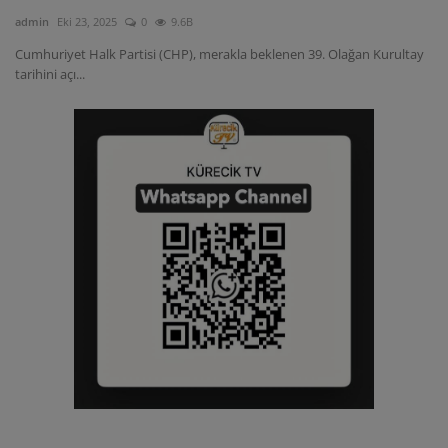
admin
Eki 23, 2025
0
9.6B
Cumhuriyet Halk Partisi (CHP), merakla beklenen 39. Olağan Kurultay
tarihini açı...