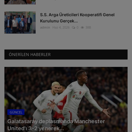
S.S. Arga Üreticileri Kooperatifi Genel
Kurulunu Gerçek...
admin
Haz 4, 2026
0
38B
ÖNERILEN HABERLER
GÜNCEL
Galatasaray deplasmanda Manchester
United'ı 3-2 yenerek...