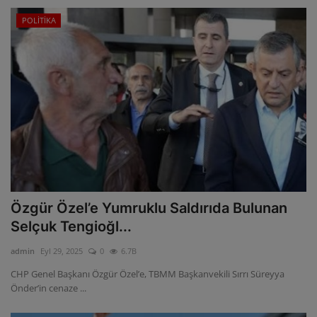
POLİTİKA
Özgür Özel’e Yumruklu Saldırıda Bulunan
Selçuk Tengioğl...
admin
Eyl 29, 2025
0
6.7B
CHP Genel Başkanı Özgür Özel’e, TBMM Başkanvekili Sırrı Süreyya
Önder’in cenaze ...