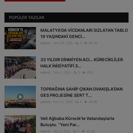
POPÜLER YAZILAR
MALATYA’DA VİCDANLARI SIZLATAN TABLO
19 YAŞINDAKİ GENCİ...
admin
Tem 29, 2026
0
48.1B
33 YILDIR DİNMİYEN ACI… KÜRECİKLİLER
HALK İNİSİYATİFİ 3...
admin
Tem 2, 2026
0
47B
TOPRAĞINA SAHİP ÇIKAN OVAKIŞLA’DAN
GES PROJESİNE SERT T...
admin
Tem 31, 2026
0
44.9B
Veli Ağbaba Kürecik’te Vatandaşlarla
Buluştu. “Yeni Par...
admin
Ağu 2, 2026
0
43.2B