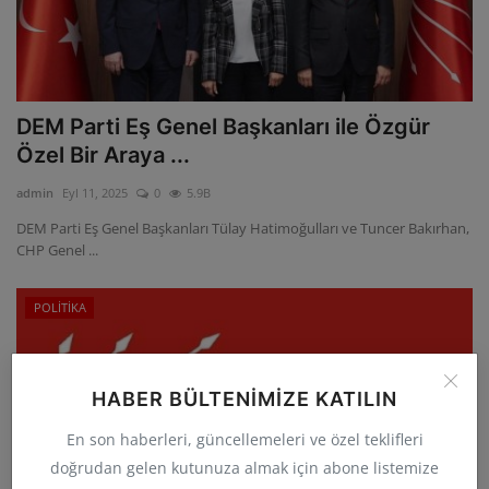
DEM Parti Eş Genel Başkanları ile Özgür
Özel Bir Araya ...
admin
Eyl 11, 2025
0
5.9B
DEM Parti Eş Genel Başkanları Tülay Hatimoğulları ve Tuncer Bakırhan,
CHP Genel ...
POLİTİKA
HABER BÜLTENIMIZE KATILIN
En son haberleri, güncellemeleri ve özel teklifleri
doğrudan gelen kutunuza almak için abone listemize