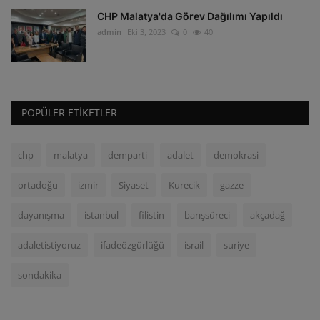
CHP Malatya'da Görev Dağılımı Yapıldı
admin
Eki 3, 2023
0
40
POPÜLER ETIKETLER
chp
malatya
demparti
adalet
demokrasi
ortadoğu
izmir
Siyaset
Kurecik
gazze
dayanışma
istanbul
filistin
barışsüreci
akçadağ
adaletistiyoruz
ifadeözgürlüğü
israil
suriye
sondakika