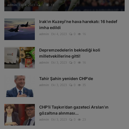
admin
Eki 4, 2023
0
33
Irak'ın Kuzeyi'ne hava harekatı: 16 hedef
imha edildi
admin
Eki 4, 2023
0
16
Depremzedelerin beklediği koli
milletvekillerine gitti!
admin
Eki 3, 2023
0
16
Tahir Şahin yeniden CHP'de
admin
Eki 3, 2023
0
35
CHP’li Taşkın’dan gazeteci Arslan’ın
gözaltına alınması...
admin
Eki 3, 2023
0
23