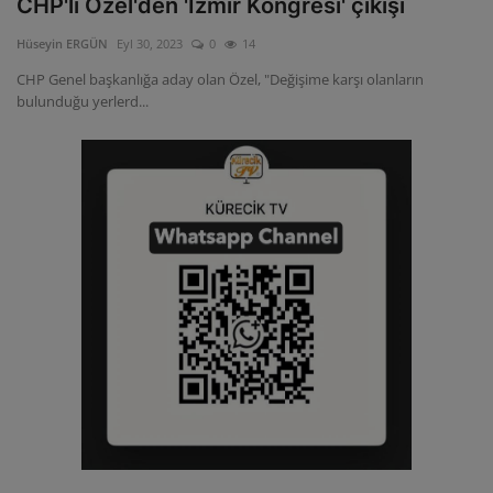
CHP'li Özel'den 'İzmir Kongresi' çıkışı
Hüseyin ERGÜN
Eyl 30, 2023
0
14
CHP Genel başkanlığa aday olan Özel, "Değişime karşı olanların
bulunduğu yerlerd...