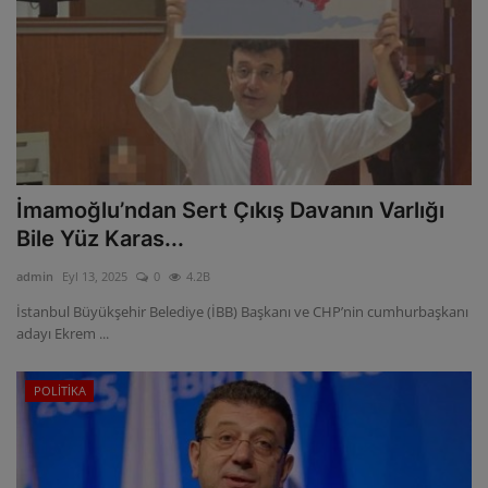
İmamoğlu’ndan Sert Çıkış Davanın Varlığı
Bile Yüz Karas...
admin
Eyl 13, 2025
0
4.2B
İstanbul Büyükşehir Belediye (İBB) Başkanı ve CHP’nin cumhurbaşkanı
adayı Ekrem ...
POLİTİKA