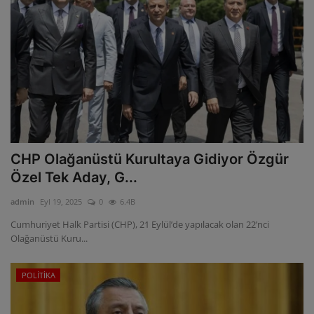
CHP Olağanüstü Kurultaya Gidiyor Özgür
Özel Tek Aday, G...
admin
Eyl 19, 2025
0
6.4B
Cumhuriyet Halk Partisi (CHP), 21 Eylül’de yapılacak olan 22’nci
Olağanüstü Kuru...
POLİTİKA