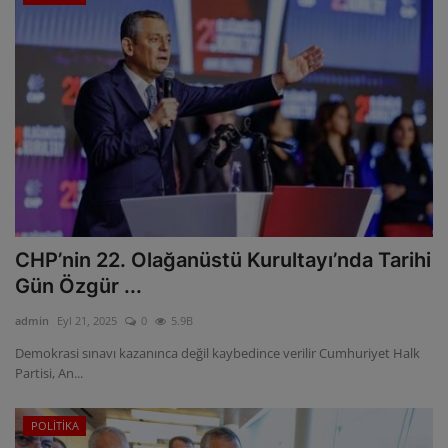
CHP’nin 22. Olağanüstü Kurultayı’nda Tarihi
Gün Özgür ...
admin
Eyl 21, 2025
0
5.9B
Demokrasi sınavı kazanınca değil kaybedince verilir Cumhuriyet Halk
Partisi, An...
POLİTİKA