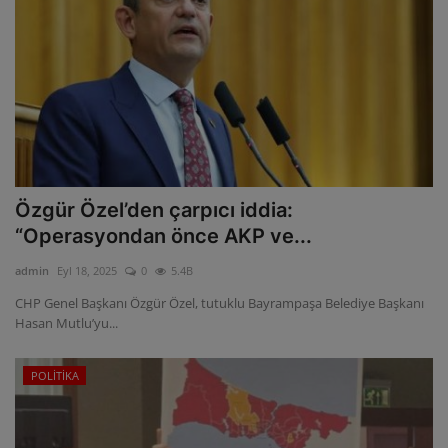
Özgür Özel’den çarpıcı iddia:
“Operasyondan önce AKP ve...
admin
Eyl 18, 2025
0
5.4B
CHP Genel Başkanı Özgür Özel, tutuklu Bayrampaşa Belediye Başkanı
Hasan Mutlu’yu...
POLİTİKA