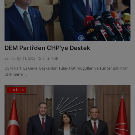
DEM Parti’den CHP’ye Destek
admin
Eyl 11, 2025
0
7.6B
DEM Parti Eş Genel Başkanları Tülay Hatimoğulları ve Tuncer Bakırhan,
CHP Genel ...
POLİTİKA