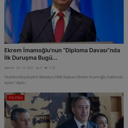
Ekrem İmamoğlu’nun “Diploma Davası”nda
İlk Duruşma Bugü...
admin
Eyl 12, 2025
0
5.7B
İstanbul Büyükşehir Belediye (İBB) Başkanı Ekrem İmamoğlu hakkında
açılan “diplo...
POLİTİKA