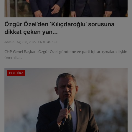
Özgür Özel’den ‘Kılıçdaroğlu’ sorusuna
dikkat çeken yan...
admin
Ağu 30, 2025
0
1.8B
CHP Genel Başkanı Özgür Özel, gündeme ve parti içi tartışmalara ilişkin
önemli a...
POLİTİKA