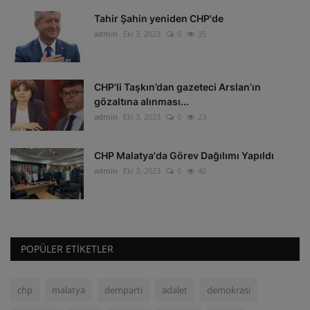
Tahir Şahin yeniden CHP'de
admin
Eki 3, 2023
0
35
CHP’li Taşkın’dan gazeteci Arslan’ın
gözaltına alınması...
admin
Eki 3, 2023
0
23
CHP Malatya'da Görev Dağılımı Yapıldı
admin
Eki 3, 2023
0
40
POPÜLER ETIKETLER
chp
malatya
demparti
adalet
demokrasi