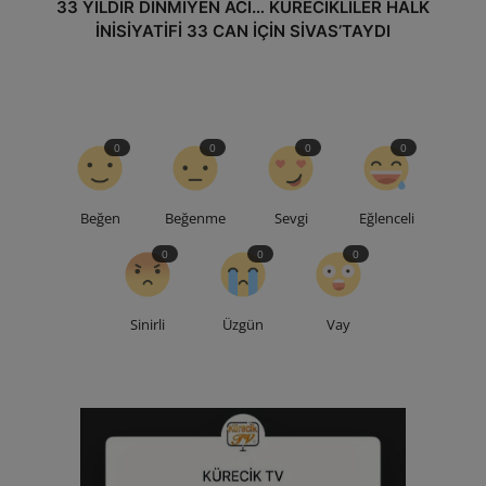
33 YILDIR DİNMİYEN ACI… KÜRECİKLİLER HALK
İNİSİYATİFİ 33 CAN İÇİN SİVAS’TAYDI
0
0
0
0
Beğen
Beğenme
Sevgi
Eğlenceli
0
0
0
Sinirli
Üzgün
Vay