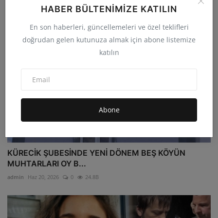
HABER BÜLTENIMIZE KATILIN
En son haberleri, güncellemeleri ve özel teklifleri
doğrudan gelen kutunuza almak için abone listemize
katılın
Abone
KÜRECİK ŞUBESİNDE YENİ DÖNEM BEŞ KÖYÜN
MUHTARLARI OY B...
admin
Haz 20, 2026
0
24.8B