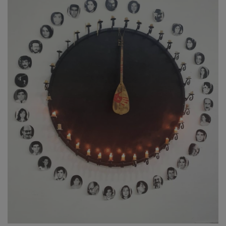
ULUSLARARASI
SAĞLIK VE YAŞAM TARZI
YEMEK
SPOR
SEYAHAT
EĞİTİM
GALERİ
VİDEO