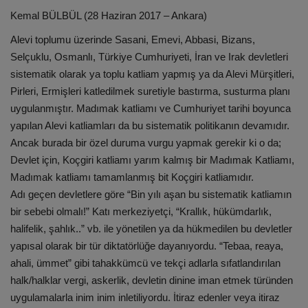
Kemal BÜLBÜL (28 Haziran 2017 – Ankara)
Alevi toplumu üzerinde Sasani, Emevi, Abbasi, Bizans,
Selçuklu, Osmanlı, Türkiye Cumhuriyeti, İran ve Irak devletleri
sistematik olarak ya toplu katliam yapmış ya da Alevi Mürşitleri,
Pirleri, Ermişleri katledilmek suretiyle bastırma, susturma planı
uygulanmıştır. Madımak katliamı ve Cumhuriyet tarihi boyunca
yapılan Alevi katliamları da bu sistematik politikanın devamıdır.
Ancak burada bir özel duruma vurgu yapmak gerekir ki o da;
Devlet için, Koçgiri katliamı yarım kalmış bir Madımak Katliamı,
Madımak katliamı tamamlanmış bit Koçgiri katliamıdır.
Adı geçen devletlere göre “Bin yılı aşan bu sistematik katliamın
bir sebebi olmalı!” Katı merkeziyetçi, “Krallık, hükümdarlık,
halifelik, şahlık..” vb. ile yönetilen ya da hükmedilen bu devletler
yapısal olarak bir tür diktatörlüğe dayanıyordu. “Tebaa, reaya,
ahali, ümmet” gibi tahakkümcü ve tekçi adlarla sıfatlandırılan
halk/halklar vergi, askerlik, devletin dinine iman etmek türünden
uygulamalarla inim inim inletiliyordu. İtiraz edenler veya itiraz