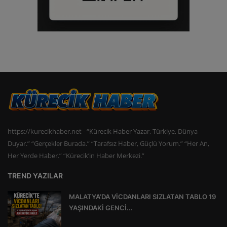
https://kurecikhaber.net - “Kürecik Haber Yazar, Türkiye, Dünya
Duyar.” “Gerçekler Burada.” “Tarafsız Haber, Güçlü Yorum.” “Her An,
Her Yerde Haber.” “Kürecik’in Haber Merkezi.”
TREND YAZILAR
MALATYA’DA VİCDANLARI SIZLATAN TABLO 19
YAŞINDAKİ GENCİ...