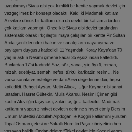
uygulamayı Sivas gibi çok kimlikli bir kentte yapmak devlet için
vazgeçilmez bir konsept olacaktı. Kaldı ki Madımak katliamı
Alevilere dönük bir katliam olsa da devlet bir katliamla birden
çok katliam yapmıştı. Öncelikle Sivas gibi devlet tarafından
sistematik olarak ırkçılaştırılmaya çalışılan bir kentte Pir Sultan
Abdal şenliklerindeki halkın ve sanatçıların dayanışma ve
paylaşım duygusu katledildi. 11 Yaşındaki Koray Kaya’dan 70
yaşını aşkın Nesimi çimene kadar 35 eşsiz insan katledildi.
Bunlardan 17’si kadındı! Saz, söz, sanat, şiir, öykü, roman,
mizah, edebiyat, semah, nefes, türkü, karikatür, resim… Ne
varsa sanata ve estetiğe ve dahi Alevi değerlerine dair, hepsi
katledildi. Behçet Aysan, Metin Altıok, Uğur Kaynar gibi sanat
üstatları, Hasret Gültekin, Mulis Akarsu, Nesimi Çimen gibi
kadim Aleviliğin taşıyıcısı, zakiri, aşığı… katledildi. Madımak
katliamını yapan zihniyet devletin derinine sirayet etmiş Dersim
Umum Müfettişi Abdullah Alpdoğan ile Koçgiri katliamını yürüten
Topal Osman çetesi ve Sakallı Nurettin Paşa zihniyetinin hep
yaşayan halidir. Ondan dolayı; “Tekçi devlet için Koçgiri yarım