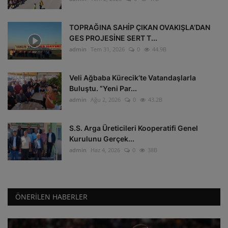
TOPRAĞINA SAHİP ÇIKAN OVAKIŞLA’DAN
GES PROJESİNE SERT T...
admin
Tem 31, 2026
0
44.9B
Veli Ağbaba Kürecik’te Vatandaşlarla
Buluştu. “Yeni Par...
admin
Ağu 2, 2026
0
43.2B
S.S. Arga Üreticileri Kooperatifi Genel
Kurulunu Gerçek...
admin
Haz 4, 2026
0
38B
ÖNERILEN HABERLER