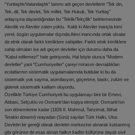
“Yurttaşlık/Vatandaşlık” tanımı adı geçen devletlerin “Tek din,
Tek, dil, Tek devlet, Tek millet, Tek Hukuk, Tek Yurttaş”
anlayışına dayandığından bu “Teklik/Tekçilik” belirlemesinde
Alevilik ve Aleviler zaten yoktu. Kaldı ki Aleviler inançta kimi
yerel, özgün uygulamalar dışında Alevi inancında ortak olsalar
da etnik olarak farklı kimliklere sahiptiler. Farklı etnik kimliklere
sahip olmaları ise adı geçen devletler için durumu daha da
“Kabul edilemez!” hale getiriyordu. Hal böyle olunca “Modern
devletler” yani “Cumhuriyetler” çareyi mirasını devraldıkları
ecdatlarının sistematik uygulamalarında buldular ki bu da
sistematik yok sayma, asimilasyon, göçertme, baskı, zulüm ve
giderek sistematik katliam oluyordu.
Özellikle Türkiye Cumhuriyeti bu uygulamayı bire bir Emevi,
Abbasi, Selçuklu ve Osmanlı’dan kopya etmiştir. Osmanlı’nın
son dönemlerine kadar (1826 II. Mahmut, Tanzimat, İttihat
Terakki dönemi) reayadan (Sürü) sayılan Türk Halkı, Ulus
Devletin bir gereği olarak devletin merkezine alınarak kutsanmış
gibi görünse de esas alınan halkın kadim kültürüne dayalı sivil