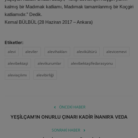
kalmış bir Madımak katliamı, Madımak tamamlanmış bir Koçgiri
katliamıdır.” Dedik.
Kemal BÜLBÜL (28 Haziran 2017 – Ankara)
Etiketler:
alevi
aleviler
alevihakları
alevikültürü
alevicemevi
alevibektaşi
alevikurumlar
alevibektaşifedarasyonu
aleviaçılımı
alevibirliği
ÖNCEKI HABER
YEŞİLÇAM’IN ONURLU ÇINARI KADİR İNANIR’A VEDA
SONRAKI HABER