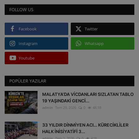
FOLLOW US
Facebook
Twitter
Instagram
Whatsapp
Youtube
POPÜLER YAZILAR
MALATYA’DA VİCDANLARI SIZLATAN TABLO
19 YAŞINDAKİ GENCİ...
admin
Tem 29, 2026
0
48.1B
33 YILDIR DİNMİYEN ACI… KÜRECİKLİLER
HALK İNİSİYATİFİ 3...
admin
Tem 2, 2026
0
47B