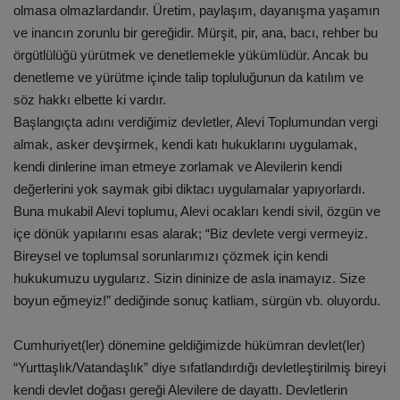
olmasa olmazlardandır. Üretim, paylaşım, dayanışma yaşamın
ve inancın zorunlu bir gereğidir. Mürşit, pir, ana, bacı, rehber bu
örgütlülüğü yürütmek ve denetlemekle yükümlüdür. Ancak bu
denetleme ve yürütme içinde talip topluluğunun da katılım ve
söz hakkı elbette ki vardır.
Başlangıçta adını verdiğimiz devletler, Alevi Toplumundan vergi
almak, asker devşirmek, kendi katı hukuklarını uygulamak,
kendi dinlerine iman etmeye zorlamak ve Alevilerin kendi
değerlerini yok saymak gibi diktacı uygulamalar yapıyorlardı.
Buna mukabil Alevi toplumu, Alevi ocakları kendi sivil, özgün ve
içe dönük yapılarını esas alarak; “Biz devlete vergi vermeyiz.
Bireysel ve toplumsal sorunlarımızı çözmek için kendi
hukukumuzu uygularız. Sizin dininize de asla inamayız. Size
boyun eğmeyiz!” dediğinde sonuç katliam, sürgün vb. oluyordu.
Cumhuriyet(ler) dönemine geldiğimizde hükümran devlet(ler)
“Yurttaşlık/Vatandaşlık” diye sıfatlandırdığı devletleştirilmiş bireyi
kendi devlet doğası gereği Alevilere de dayattı. Devletlerin