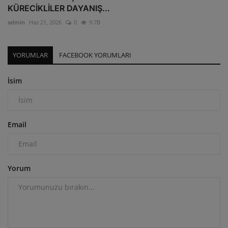
KÜRECİKLİLER DAYANIŞ...
admin
Haz 21, 2026
0
9.7B
YORUMLAR
FACEBOOK YORUMLARI
İsim
Email
Yorum