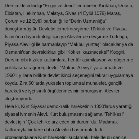
Dersim’de edindiği “Engin ve derin” tecrübeleri Kırıkhan, Ortaca,
Elbistan, Hekimhan, Malatya, Sivas (4 Eylül 1978) Maraş,
Çorum ve 12 Eylül barbarlığı ile “Derin Uzmanlığa”
dönüştürmüştür. Devletin temeli devşirme Türklük ve Piyasa
İslam’ına dayandırıldığı için ya Aleviler de devşirme Türklüğü,
Piyasa Aleviliği ile harmanlayıp “Makbul yurttaş” olacaklar ya da
Osmanlı’dan devraldıkları gibi “Kökleri kazınacaktı!” Koçgiri,
Dersim gibi kızılca katliamlara, her tür asimilasyon ve göçertme
politikasına rağmen, devlet “Makbul Aleviyi” yaratamadı ve
1960’lı yıllarla birlikte devlet ikinci seçeneğini tekrar uygulamaya
koydu. Zira 60’larda yükselen toplumsal muhalefet, gençlik
hareketi ve işçi sınıfı örgütlenmesinin omurgasını Aleviler
oluşturuyordu.
Hele ki, Kürt Siyasal demokratik hareketinin 1990’larda yarattığı
siyasal ivmenin Alevi, Kürt buluşmasını sağlama “Tehlikesi”
devlet için “Çok tehlike arz eden bir durum”du. Madımak
katliamıyla bir kere daha Alevileri bastırmak, kirli
propagandalarla Kürt hareketini suçlamak, hele de bu canice