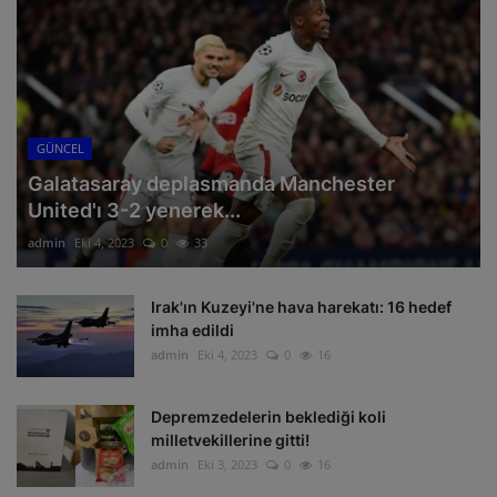
GÜNCEL
Galatasaray deplasmanda Manchester
United'ı 3-2 yenerek...
admin
Eki 4, 2023
0
33
Irak'ın Kuzeyi'ne hava harekatı: 16 hedef
imha edildi
admin
Eki 4, 2023
0
16
Depremzedelerin beklediği koli
milletvekillerine gitti!
admin
Eki 3, 2023
0
16