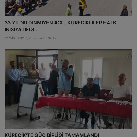
33 YILDIR DİNMİYEN ACI… KÜRECİKLİLER HALK
İNİSİYATİFİ 3...
admin
Tem 2, 2026
0
47B
KÜRECİK’TE GÜÇ BİRLİĞİ TAMAMLANDI