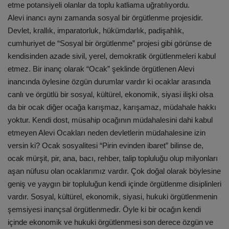
etme potansiyeli olanlar da toplu katliama uğratılıyordu.
Alevi inancı aynı zamanda sosyal bir örgütlenme projesidir.
Devlet, krallık, imparatorluk, hükümdarlık, padişahlık,
cumhuriyet de “Sosyal bir örgütlenme” projesi gibi görünse de
kendisinden azade sivil, yerel, demokratik örgütlenmeleri kabul
etmez. Bir inanç olarak “Ocak” şeklinde örgütlenen Alevi
inancında öylesine özgün durumlar vardır ki ocaklar arasında
canlı ve örgütlü bir sosyal, kültürel, ekonomik, siyasi ilişki olsa
da bir ocak diğer ocağa karışmaz, karışamaz, müdahale hakkı
yoktur. Kendi dost, müsahip ocağının müdahalesini dahi kabul
etmeyen Alevi Ocakları neden devletlerin müdahalesine izin
versin ki? Ocak sosyalitesi “Pirin evinden ibaret” bilinse de,
ocak mürşit, pir, ana, bacı, rehber, talip topluluğu olup milyonları
aşan nüfusu olan ocaklarımız vardır. Çok doğal olarak böylesine
geniş ve yaygın bir topluluğun kendi içinde örgütlenme disiplinleri
vardır. Sosyal, kültürel, ekonomik, siyasi, hukuki örgütlenmenin
şemsiyesi inançsal örgütlenmedir. Öyle ki bir ocağın kendi
içinde ekonomik ve hukuki örgütlenmesi son derece özgün ve