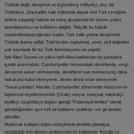
Türklük değil, devşirme ve kışkırtılmış milliyetçi, ırkçı bir
Türklüktür. Zira kadim halk kültürüne dayalı sivil Türk kimliğinin
birlikte yaşadığı halklar ve inanç gruplarıyla bir sorunu yoktu,
asimilasyoncu ve katliamcı değildi. Tekçilik bu haliyle
sürdürülemeyeceğinden kadim Türk halkı yerine devşirmek
Türklük ikame edildi. Türk’ün tüm toplumsal, yerel, sivil değerleri
yok sayılarak bir tür Türk Asimilasyonu da yapıldı.
İşte Alevi Sorunu ve yakın tarih Alevi katliamları bu paradoks
içinde aranmalıdır. Cumhuriyetler öncesindeki devletlerde, vergi,
devşirme asker vermeyerek, devletlerin katı merkaziyetçi dikta
hukukunu kabul etmeyerek, devlet dinine iman etmeyerek
“Sorun yaratan” Aleviler, Cumhuriyetler döneminde inancının ve
toplumsal örgütlenmesinin (Ocak) sosyal, inançsal, hakikatçi,
eşitlikçi, özgürlükçü doğası gereği “Potansiyel tehlike” olarak
görüldüğünden aynı kirli ve katliamcı politikayı sür git devam
ettirdiler.
Madımak katliamı bütün süreçleriyle devletin planlayıp
uyguladığı son derece profesyonel bir katliamdır. Koçgiri ve