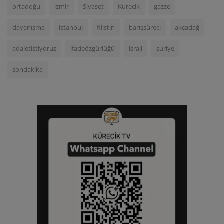
ortadoğu
izmir
Siyaset
Kurecik
gazze
dayanışma
istanbul
filistin
barışsüreci
akçadağ
adaletistiyoruz
ifadeözgürlüğü
israil
suriye
sondakika