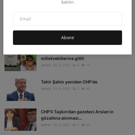
katılın
admin
Eki 4, 2023
0
33
Irak'ın Kuzeyi'ne hava harekatı: 16 hedef
imha edildi
admin
Eki 4, 2023
0
17
Abone
Depremzedelerin beklediği koli
milletvekillerine gitti!
admin
Eki 3, 2023
0
16
Tahir Şahin yeniden CHP'de
admin
Eki 3, 2023
0
36
CHP’li Taşkın’dan gazeteci Arslan’ın
gözaltına alınması...
admin
Eki 3, 2023
0
23