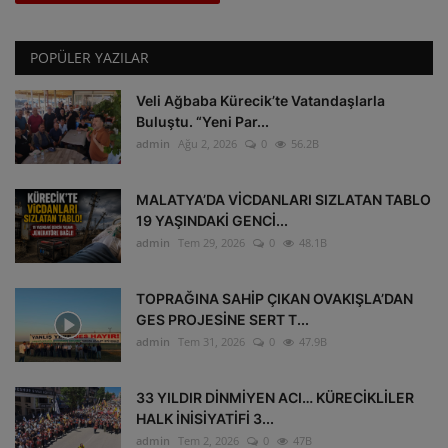
POPÜLER YAZILAR
Veli Ağbaba Kürecik’te Vatandaşlarla
Buluştu. “Yeni Par...
admin
Ağu 2, 2026
0
56.2B
MALATYA’DA VİCDANLARI SIZLATAN TABLO
19 YAŞINDAKİ GENCİ...
admin
Tem 29, 2026
0
48.1B
TOPRAĞINA SAHİP ÇIKAN OVAKIŞLA’DAN
GES PROJESİNE SERT T...
admin
Tem 31, 2026
0
47.9B
33 YILDIR DİNMİYEN ACI… KÜRECİKLİLER
HALK İNİSİYATİFİ 3...
admin
Tem 2, 2026
0
47B