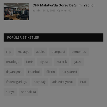
CHP Malatya'da Görev Dağılımı Yapıldı
admin
Eki 3, 2023
0
40
POPÜLER ETIKETLER
chp
malatya
adalet
demparti
demokrasi
ortadoğu
izmir
Siyaset
Kurecik
gazze
dayanışma
istanbul
filistin
barışsüreci
ifadeözgürlüğü
akçadağ
adaletistiyoruz
israil
suriye
sondakika