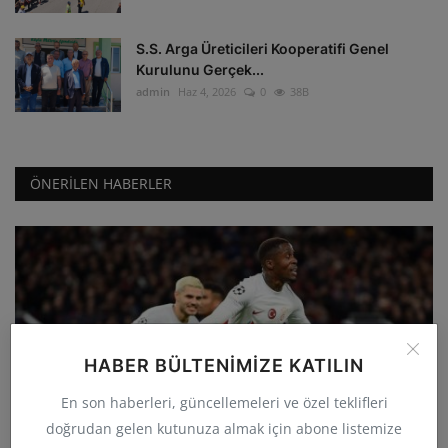
S.S. Arga Üreticileri Kooperatifi Genel
Kurulunu Gerçek...
admin
Haz 4, 2026
0
38B
ÖNERILEN HABERLER
HABER BÜLTENIMIZE KATILIN
GÜNCEL
En son haberleri, güncellemeleri ve özel teklifleri
Galatasaray deplasmanda Manchester
doğrudan gelen kutunuza almak için abone listemize
United'ı 3-2 yenerek...