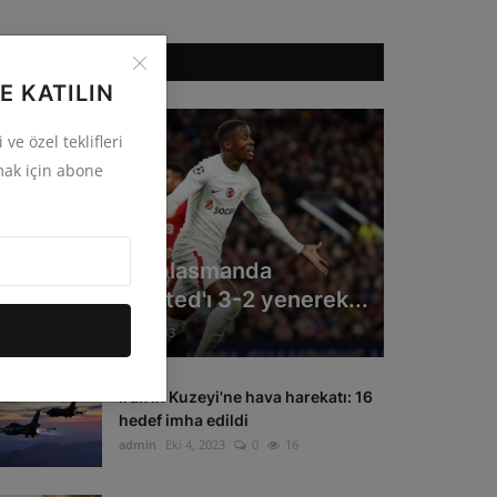
ÖNERILEN HABERLER
E KATILIN
ve özel teklifleri
ak için abone
GÜNCEL
Galatasaray deplasmanda
Manchester United'ı 3-2 yenerek...
admin
Eki 4, 2023
0
33
Irak'ın Kuzeyi'ne hava harekatı: 16
hedef imha edildi
admin
Eki 4, 2023
0
16