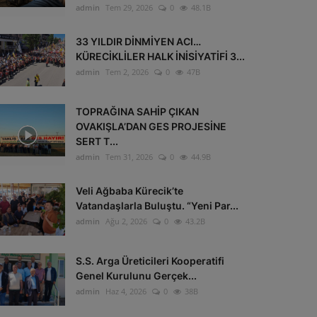
admin
Tem 29, 2026
0
48.1B
33 YILDIR DİNMİYEN ACI…
KÜRECİKLİLER HALK İNİSİYATİFİ 3...
admin
Tem 2, 2026
0
47B
TOPRAĞINA SAHİP ÇIKAN
OVAKIŞLA’DAN GES PROJESİNE
SERT T...
admin
Tem 31, 2026
0
44.9B
Veli Ağbaba Kürecik’te
Vatandaşlarla Buluştu. “Yeni Par...
admin
Ağu 2, 2026
0
43.2B
S.S. Arga Üreticileri Kooperatifi
Genel Kurulunu Gerçek...
admin
Haz 4, 2026
0
38B