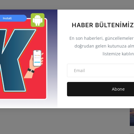
HABER BÜLTENIMIZ
En son haberleri, güncellemeleri 
doğrudan gelen kutunuza alm
listemize katılın
Abone