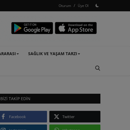
/
Oturum
Üye Ol
ARARASI
SAĞLIK VE YAŞAM TARZI
BIZI TAKIP EDIN
Facebook
Twitter