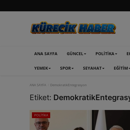
ANA SAYFA
GÜNCEL
POLİTİKA
E
YEMEK
SPOR
SEYAHAT
EĞİTİM
ANA SAYFA
DemokratikEntegrasyon
Etiket:
DemokratikEntegras
POLİTİKA