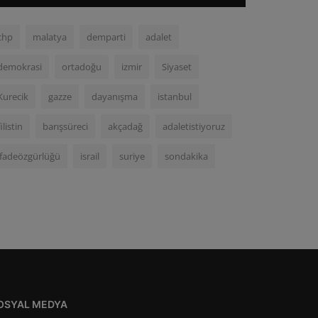
chp
malatya
demparti
adalet
demokrasi
ortadoğu
izmir
Siyaset
Kurecik
gazze
dayanışma
istanbul
filistin
barışsüreci
akçadağ
adaletistiyoruz
ifadeözgürlüğü
israil
suriye
sondakika
OSYAL MEDYA