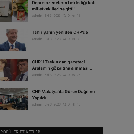
Depremzedelerin beklediği koli
milletvekillerine gitti!
admin
Eki 3, 2023
0
16
Tahir Şahin yeniden CHP'de
admin
Eki 3, 2023
0
35
CHP’li Taşkın’dan gazeteci
Arslan’ın gözaltına alınması...
admin
Eki 3, 2023
0
23
CHP Malatya'da Görev Dağılımı
Yapıldı
admin
Eki 3, 2023
0
40
POPÜLER ETIKETLER