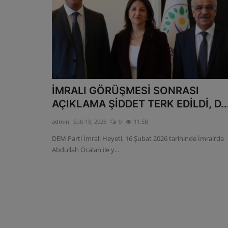
İMRALI GÖRÜŞMESİ SONRASI
AÇIKLAMA ŞİDDET TERK EDİLDİ, D..
admin
Şub 18, 2026
0
11.5B
DEM Parti İmralı Heyeti, 16 Şubat 2026 tarihinde İmralı’da
Abdullah Öcalan ile y...