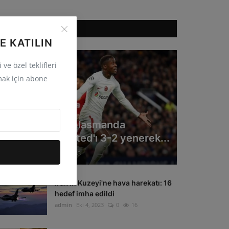
ÖNERILEN HABERLER
E KATILIN
ve özel teklifleri
ak için abone
GÜNCEL
Galatasaray deplasmanda
Manchester United'ı 3-2 yenerek...
admin
Eki 4, 2023
0
33
Irak'ın Kuzeyi'ne hava harekatı: 16
hedef imha edildi
admin
Eki 4, 2023
0
16