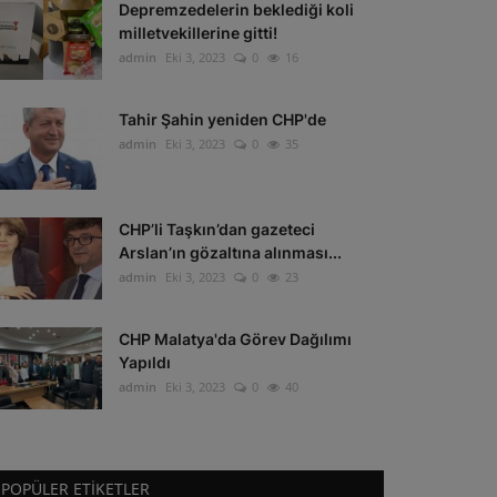
Depremzedelerin beklediği koli
milletvekillerine gitti!
admin
Eki 3, 2023
0
16
Tahir Şahin yeniden CHP'de
admin
Eki 3, 2023
0
35
CHP’li Taşkın’dan gazeteci
Arslan’ın gözaltına alınması...
admin
Eki 3, 2023
0
23
CHP Malatya'da Görev Dağılımı
Yapıldı
admin
Eki 3, 2023
0
40
POPÜLER ETIKETLER