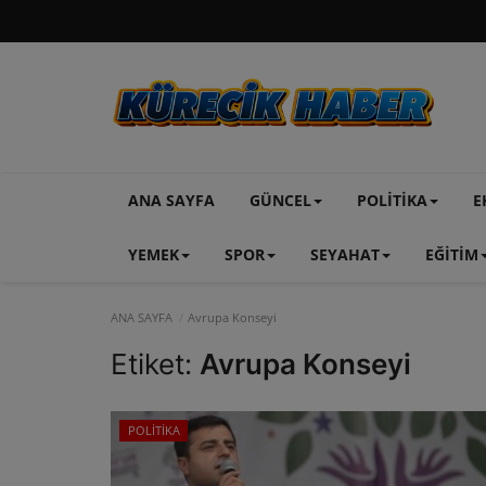
ANA SAYFA
GÜNCEL
POLİTİKA
E
YEMEK
SPOR
SEYAHAT
EĞİTİM
ANA SAYFA
Avrupa Konseyi
Etiket:
Avrupa Konseyi
POLİTİKA