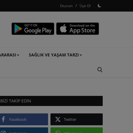
/
Oturum
Üye Ol
ARARASI
SAĞLIK VE YAŞAM TARZI
BIZI TAKIP EDIN
Facebook
Twitter