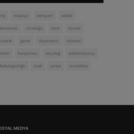
chp
malatya
demparti
adalet
demokrasi
ortadoğu
izmir
Siyaset
Kurecik
gazze
dayanışma
istanbul
filistin
barışsüreci
akçadağ
adaletistiyoruz
ifadeözgürlüğü
israil
suriye
sondakika
OSYAL MEDYA