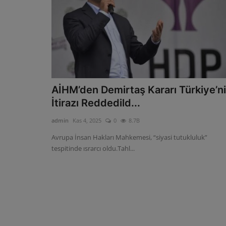
AİHM’den Demirtaş Kararı Türkiye’n
İtirazı Reddedild...
admin
Kas 4, 2025
0
8.7B
Avrupa İnsan Hakları Mahkemesi, “siyasi tutukluluk”
tespitinde ısrarcı oldu.Tahl...