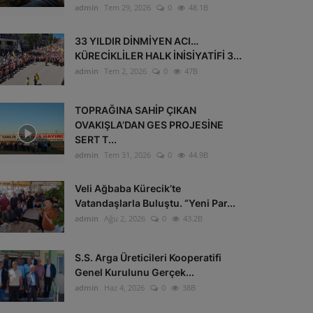
admin
Tem 29, 2026
0
48.1B
33 YILDIR DİNMİYEN ACI…
KÜRECİKLİLER HALK İNİSİYATİFİ 3...
admin
Tem 2, 2026
0
47B
TOPRAĞINA SAHİP ÇIKAN
OVAKIŞLA’DAN GES PROJESİNE
SERT T...
admin
Tem 31, 2026
0
44.9B
Veli Ağbaba Kürecik’te
Vatandaşlarla Buluştu. “Yeni Par...
admin
Ağu 2, 2026
0
43.2B
S.S. Arga Üreticileri Kooperatifi
Genel Kurulunu Gerçek...
admin
Haz 4, 2026
0
38B