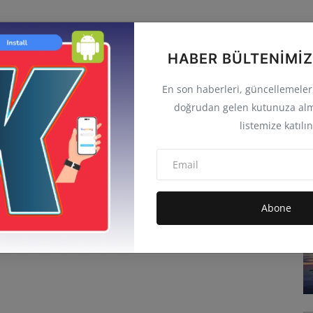
HABER BÜLTENIMIZ
En son haberleri, güncellemeleri 
doğrudan gelen kutunuza alm
listemize katılın
Abone