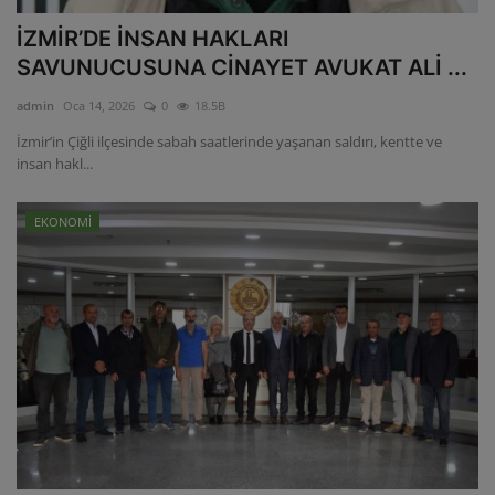
İZMİR’DE İNSAN HAKLARI
SAVUNUCUSUNA CİNAYET AVUKAT ALİ ...
admin
Oca 14, 2026
0
18.5B
İzmir’in Çiğli ilçesinde sabah saatlerinde yaşanan saldırı, kentte ve
insan hakl...
EKONOMİ