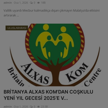
admin
Oca 1, 2026
0
18B
Valilik uyardı Mecbur kalmadıkça dışarı çıkmayın Malatya’da etkisini
artırarak ...
ULUSLARARASI
BRİTANYA ALXAS KOM’DAN COŞKULU
YENİ YIL GECESİ 2025’E V...
admin
Oca 1, 2026
0
23.5B