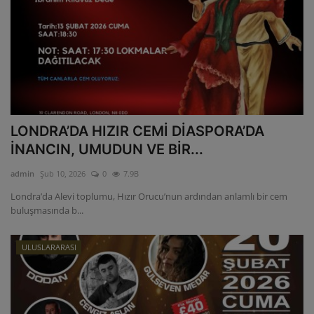
LONDRA’DA HIZIR CEMİ DİASPORA’DA
İNANCIN, UMUDUN VE BİR...
admin
Şub 10, 2026
0
7.9B
Londra’da Alevi toplumu, Hızır Orucu’nun ardından anlamlı bir cem
buluşmasında b...
ULUSLARARASI