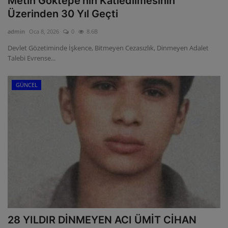
Metin Göktepe’nin Katledilmesinin
Üzerinden 30 Yıl Geçti
admin
Oca 8, 2026
0
8.6B
Devlet Gözetiminde İşkence, Bitmeyen Cezasızlık, Dinmeyen Adalet
Talebi Evrense...
GÜNCEL
28 YILDIR DİNMEYEN ACI ÜMİT CİHAN