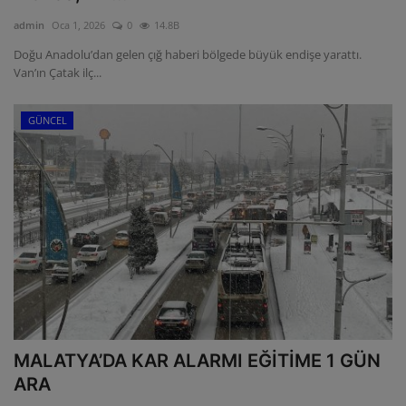
admin
Oca 1, 2026
0
14.8B
Doğu Anadolu’dan gelen çığ haberi bölgede büyük endişe yarattı.
Van’ın Çatak ilç...
GÜNCEL
MALATYA’DA KAR ALARMI EĞİTİME 1 GÜN
ARA