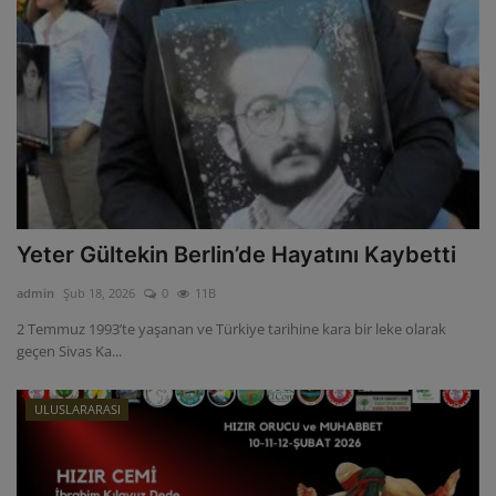
Yeter Gültekin Berlin’de Hayatını Kaybetti
admin
Şub 18, 2026
0
11B
2 Temmuz 1993’te yaşanan ve Türkiye tarihine kara bir leke olarak
geçen Sivas Ka...
ULUSLARARASI