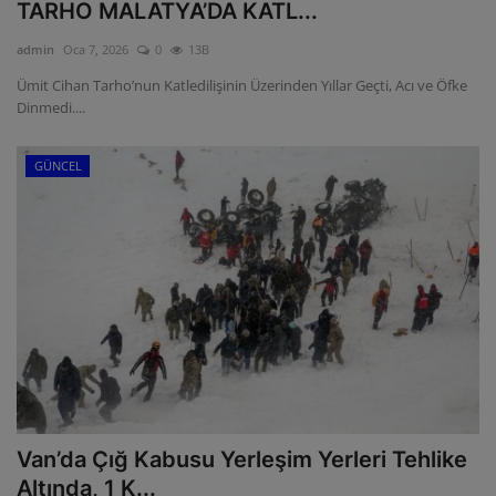
TARHO MALATYA’DA KATL...
admin
Oca 7, 2026
0
13B
Ümit Cihan Tarho’nun Katledilişinin Üzerinden Yıllar Geçti, Acı ve Öfke
Dinmedi....
GÜNCEL
Van’da Çığ Kabusu Yerleşim Yerleri Tehlike
Altında, 1 K...