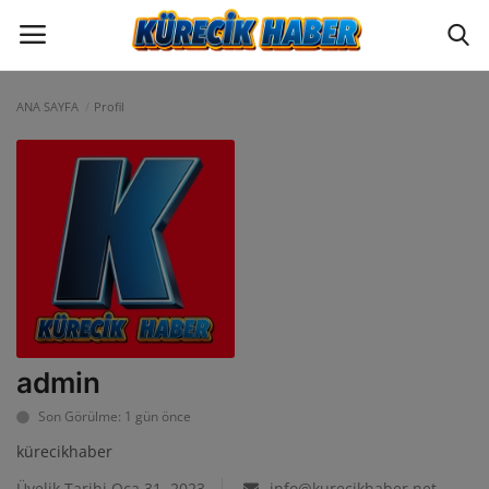
ANA SAYFA
Profil
Oturum
Üye Ol
ANA SAYFA
GÜNCEL
POLİTİKA
EKONOMİ
admin
YAZARLAR
Son Görülme: 1 gün önce
kürecikhaber
BİLİM VE TEKNOLOJİ
Üyelik Tarihi Oca 31, 2023
info@kurecikhaber.net