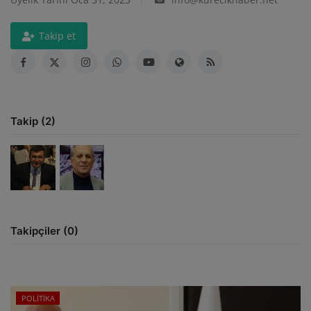
ULUSLARARASI
Takip et
SAĞLIK VE YAŞAM TARZI
YEMEK
Takip (2)
SPOR
SEYAHAT
EĞİTİM
Takipçiler (0)
GALERİ
VİDEO
POLİTİKA