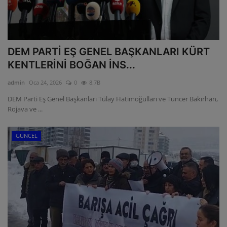
DEM PARTİ EŞ GENEL BAŞKANLARI KÜRT
KENTLERİNİ BOĞAN İNS...
admin
Oca 24, 2026
0
8.7B
DEM Parti Eş Genel Başkanları Tülay Hatimoğulları ve Tuncer Bakırhan,
Rojava ve ...
GÜNCEL