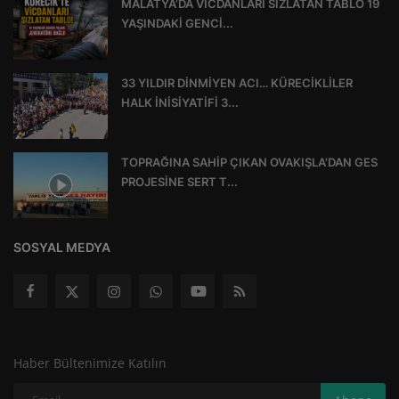
MALATYA’DA VİCDANLARI SIZLATAN TABLO 19
YAŞINDAKİ GENCİ...
33 YILDIR DİNMİYEN ACI… KÜRECİKLİLER
HALK İNİSİYATİFİ 3...
TOPRAĞINA SAHİP ÇIKAN OVAKIŞLA’DAN GES
PROJESİNE SERT T...
SOSYAL MEDYA
Haber Bültenimize Katılın