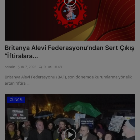
Britanya Alevi Federasyonu’ndan Sert Çıkış
“İftiralara...
admin
Şub 7, 2026
0
18.4B
Britanya Alevi Federasyonu (BAF), son dönemde kurumlarına yönelik
artan “iftira ...
GÜNCEL