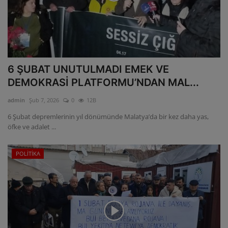
6 ŞUBAT UNUTULMADI EMEK VE
DEMOKRASİ PLATFORMU’NDAN MAL...
admin
Şub 7, 2026
0
12B
6 Şubat depremlerinin yıl dönümünde Malatya’da bir kez daha yas,
öfke ve adalet ...
POLİTİKA