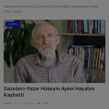
Britanya Alxas Kom’un Londra’da düzenlediği yılbaşı gecesi; müzik,
halay, yarışm...
GÜNCEL
Gazeteci-Yazar Hüseyin Aykol Hayatını
Kaybetti
admin
Oca 1, 2026
0
12.8B