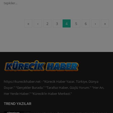
tepkiler...
«
‹
2
3
4
5
6
›
»
https://kurecikhaber.net - “Kürecik Haber Yazar, Türkiye, Dünya
Duyar.” “Gerçekler Burada.” “Tarafsız Haber, Güçlü Yorum.” “Her An,
Her Yerde Haber.” “Kürecik’in Haber Merkezi.”
TREND YAZILAR