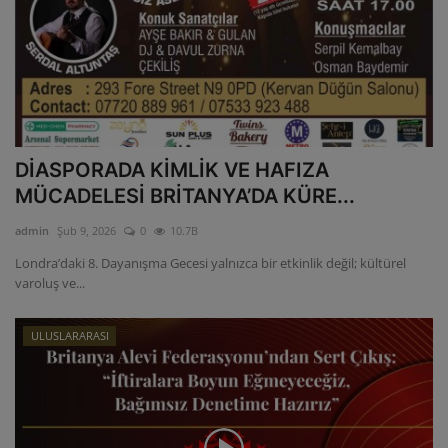
DİASPORADA KİMLİK VE HAFIZA
MÜCADELESİ BRİTANYA’DA KÜRE...
admin
Şub 9, 2026
0
10.7B
Londra’daki 8. Dayanışma Gecesi yalnızca bir etkinlik değil; kültürel
varoluş ve...
ULUSLARARASI