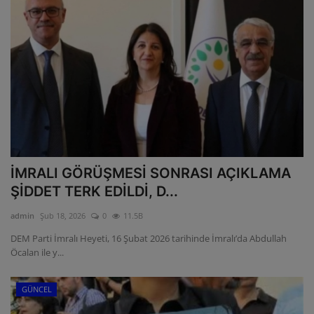
İMRALI GÖRÜŞMESİ SONRASI AÇIKLAMA
ŞİDDET TERK EDİLDİ, D...
admin
Şub 18, 2026
0
11.5B
DEM Parti İmralı Heyeti, 16 Şubat 2026 tarihinde İmralı’da Abdullah
Öcalan ile y...
GÜNCEL