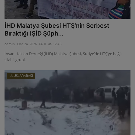
İHD Malatya Şubesi HTŞ’nin Serbest
Bıraktığı IŞİD Şüph...
admin
Oca 24, 2026
0
12.4B
İnsan Hakları Derneği (İHD) Malatya Şubesi, Suriye’de HTŞ’ye bağlı
silahlı grupl...
ULUSLARARASI