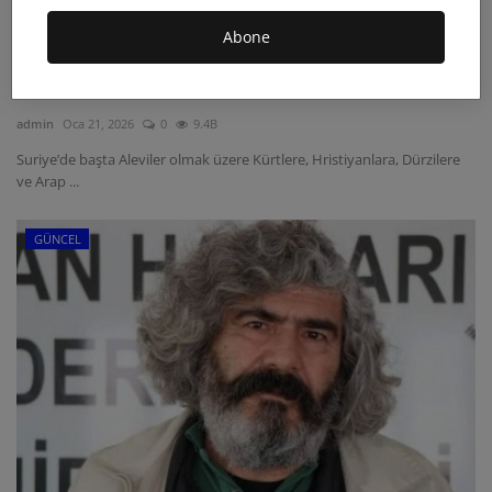
Abone
SURİYE’DE İNANÇLARA VE HALKLARA
KARŞI KANLI SALDIRILAR ...
admin
Oca 21, 2026
0
9.4B
Suriye’de başta Aleviler olmak üzere Kürtlere, Hristiyanlara, Dürzilere
ve Arap ...
GÜNCEL