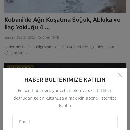
Kobani’de Ağır Kuşatma Soğuk, Abluka ve
İlaç Yokluğu 4 ...
admin
Oca 24, 2026
0
10.4B
Suriye’nin Rojava bölgesinde yer alan Kobani kenti, günlerdir süren
ağır kuşatma...
ULUSLARARASI
HABER BÜLTENIMIZE KATILIN
En son haberleri, güncellemeleri ve özel teklifleri
doğrudan gelen kutunuza almak için abone listemize
katılın