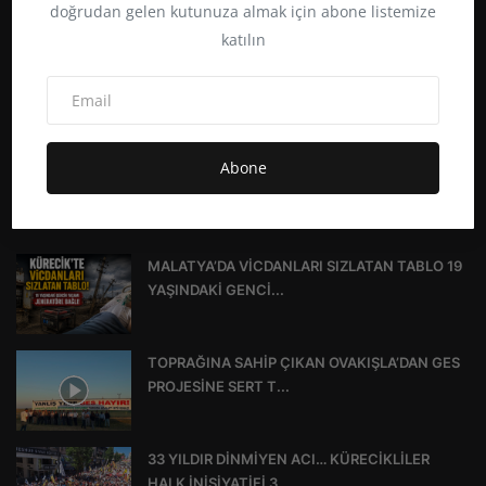
doğrudan gelen kutunuza almak için abone listemize
katılın
https://kurecikhaber.net - “Kürecik Haber Yazar, Türkiye, Dünya
Duyar.” “Gerçekler Burada.” “Tarafsız Haber, Güçlü Yorum.” “Her An,
Abone
Her Yerde Haber.” “Kürecik’in Haber Merkezi.”
TREND YAZILAR
MALATYA’DA VİCDANLARI SIZLATAN TABLO 19
YAŞINDAKİ GENCİ...
TOPRAĞINA SAHİP ÇIKAN OVAKIŞLA’DAN GES
PROJESİNE SERT T...
33 YILDIR DİNMİYEN ACI… KÜRECİKLİLER
HALK İNİSİYATİFİ 3...