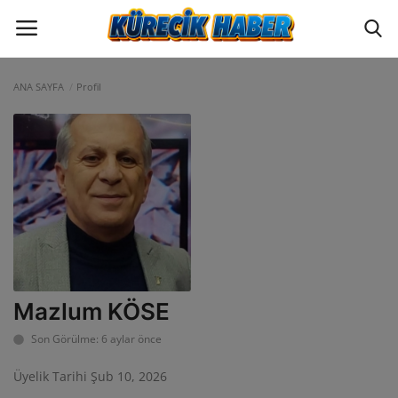
ANA SAYFA
Profil
Oturum
Üye Ol
ANA SAYFA
GÜNCEL
POLİTİKA
EKONOMİ
Mazlum KÖSE
YAZARLAR
Son Görülme: 6 aylar önce
Üyelik Tarihi Şub 10, 2026
BİLİM VE TEKNOLOJİ