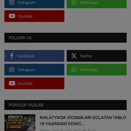
Instagram
Whatsapp
Youtube
FOLLOW US
Facebook
Twitter
Instagram
Whatsapp
Youtube
POPÜLER YAZILAR
MALATYA’DA VİCDANLARI SIZLATAN TABLO
19 YAŞINDAKİ GENCİ...
admin
Tem 29, 2026
0
48.1B