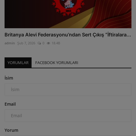
Britanya Alevi Federasyonu’ndan Sert Çıkış “İftiralara...
admin
Şub 7, 2026
0
18.4B
YORUMLAR
FACEBOOK YORUMLARI
İsim
Email
Yorum