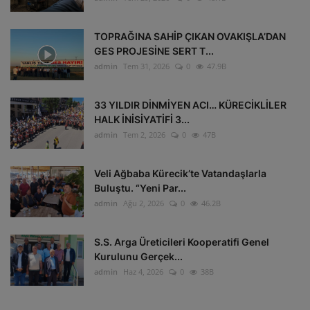
TOPRAĞINA SAHİP ÇIKAN OVAKIŞLA’DAN
GES PROJESİNE SERT T...
admin
Tem 31, 2026
0
47.9B
33 YILDIR DİNMİYEN ACI… KÜRECİKLİLER
HALK İNİSİYATİFİ 3...
admin
Tem 2, 2026
0
47B
Veli Ağbaba Kürecik’te Vatandaşlarla
Buluştu. “Yeni Par...
admin
Ağu 2, 2026
0
46.2B
S.S. Arga Üreticileri Kooperatifi Genel
Kurulunu Gerçek...
admin
Haz 4, 2026
0
38B