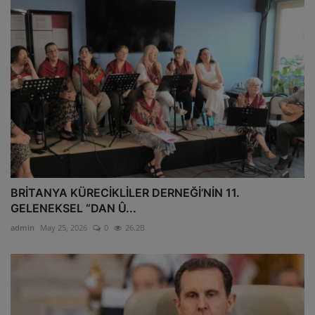
BRİTANYA KÜRECİKLİLER DERNEĞİ’NİN 11.
GELENEKSEL “DAN Û...
admin
May 25, 2026
0
26.2B