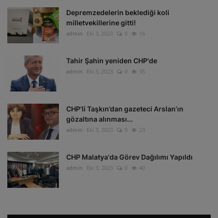
Depremzedelerin beklediği koli
milletvekillerine gitti!
admin
Eki 3, 2023
0
16
Tahir Şahin yeniden CHP'de
admin
Eki 3, 2023
0
35
CHP’li Taşkın’dan gazeteci Arslan’ın
gözaltına alınması...
admin
Eki 3, 2023
0
23
CHP Malatya'da Görev Dağılımı Yapıldı
admin
Eki 3, 2023
0
40