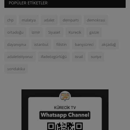
POPÜLER ETIKETLER
chp
malatya
adalet
demparti
demokrasi
ortadoğu
izmir
Siyaset
Kurecik
gazze
dayanışma
istanbul
filistin
barışsüreci
akçadağ
adaletistiyoruz
ifadeözgürlüğü
israil
suriye
sondakika