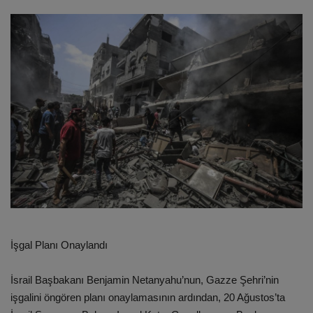
ULUSLARARASI
SAĞLIK VE YAŞAM TARZI
YEMEK
SPOR
SEYAHAT
EĞİTİM
GALERİ
İşgal Planı Onaylandı
VİDEO
İsrail Başbakanı Benjamin Netanyahu’nun, Gazze Şehri’nin
işgalini öngören planı onaylamasının ardından, 20 Ağustos’ta