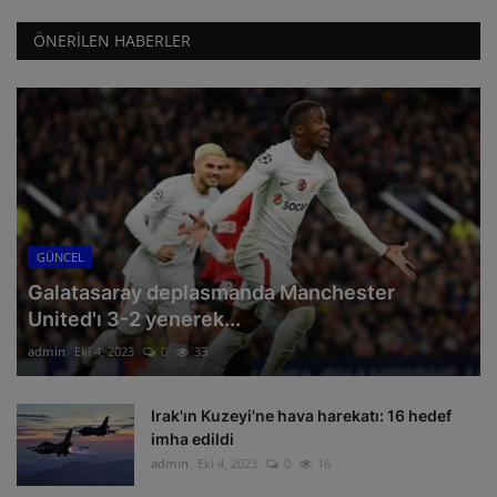
ÖNERILEN HABERLER
GÜNCEL
Galatasaray deplasmanda Manchester
United'ı 3-2 yenerek...
admin
Eki 4, 2023
0
33
Irak'ın Kuzeyi'ne hava harekatı: 16 hedef
imha edildi
admin
Eki 4, 2023
0
16