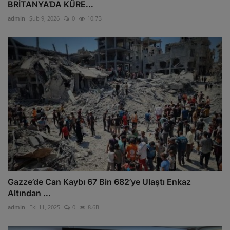
BRİTANYA’DA KÜRE...
admin
Şub 9, 2026
0
10.7B
Gazze’de Can Kaybı 67 Bin 682’ye Ulaştı Enkaz
Altından ...
admin
Eki 11, 2025
0
8.6B