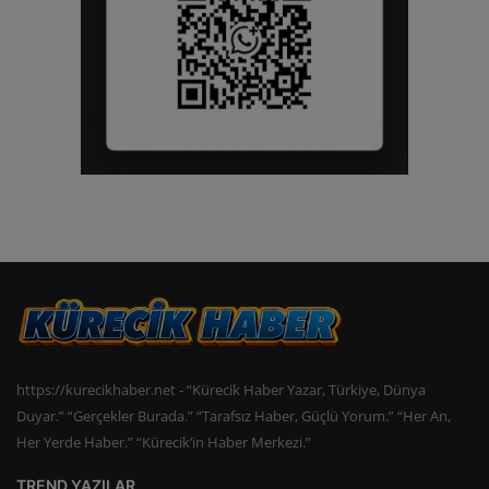
https://kurecikhaber.net - “Kürecik Haber Yazar, Türkiye, Dünya
Duyar.” “Gerçekler Burada.” “Tarafsız Haber, Güçlü Yorum.” “Her An,
Her Yerde Haber.” “Kürecik’in Haber Merkezi.”
TREND YAZILAR