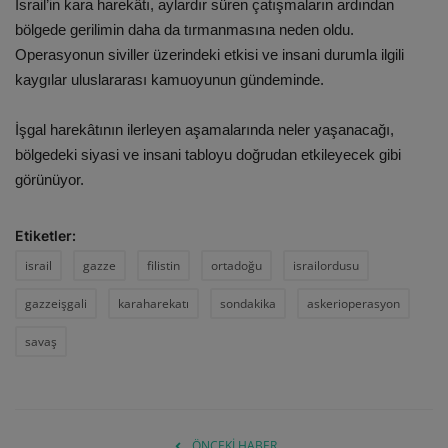
İsrail’in kara harekâtı, aylardır süren çatışmaların ardından
bölgede gerilimin daha da tırmanmasına neden oldu.
Operasyonun siviller üzerindeki etkisi ve insani durumla ilgili
kaygılar uluslararası kamuoyunun gündeminde.
İşgal harekâtının ilerleyen aşamalarında neler yaşanacağı,
bölgedeki siyasi ve insani tabloyu doğrudan etkileyecek gibi
görünüyor.
Etiketler:
israil
gazze
filistin
ortadoğu
israilordusu
gazzeişgali
karaharekatı
sondakika
askerioperasyon
savaş
ÖNCEKI HABER