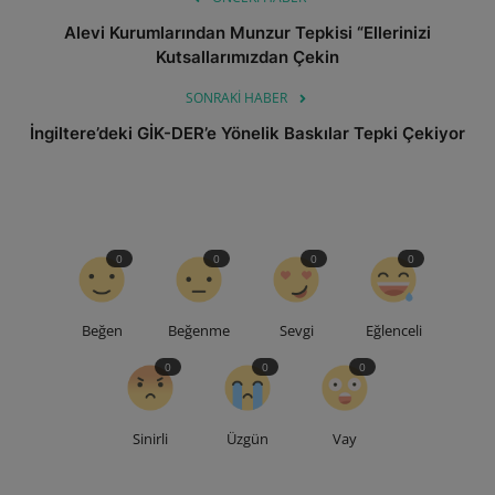
Alevi Kurumlarından Munzur Tepkisi “Ellerinizi
Kutsallarımızdan Çekin
SONRAKI HABER
İngiltere’deki GİK-DER’e Yönelik Baskılar Tepki Çekiyor
0
0
0
0
Beğen
Beğenme
Sevgi
Eğlenceli
0
0
0
Sinirli
Üzgün
Vay