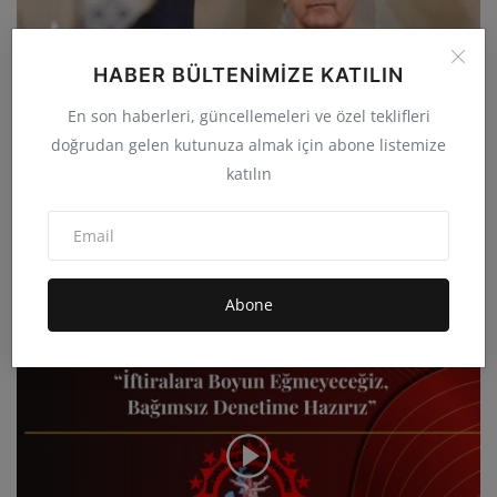
HABER BÜLTENIMIZE KATILIN
En son haberleri, güncellemeleri ve özel teklifleri
doğrudan gelen kutunuza almak için abone listemize
katılın
Fransa’dan Beşar Esad Hakkında 3. Kez Tutuklama
Emri Pa...
admin
Eki 23, 2025
0
10.9B
Abone