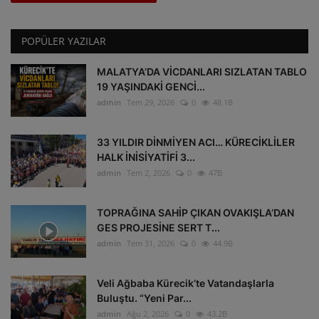
POPÜLER YAZILAR
MALATYA’DA VİCDANLARI SIZLATAN TABLO
19 YAŞINDAKİ GENCİ...
admin
Tem 29, 2026
0
48.1B
33 YILDIR DİNMİYEN ACI… KÜRECİKLİLER
HALK İNİSİYATİFİ 3...
admin
Tem 2, 2026
0
47B
TOPRAĞINA SAHİP ÇIKAN OVAKIŞLA’DAN
GES PROJESİNE SERT T...
admin
Tem 31, 2026
0
44.9B
Veli Ağbaba Kürecik’te Vatandaşlarla
Buluştu. “Yeni Par...
admin
Ağu 2, 2026
0
43.2B