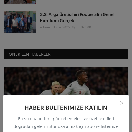
S.S. Arga Üreticileri Kooperatifi Genel
Kurulunu Gerçek...
admin
Haz 4, 2026
0
38B
ÖNERILEN HABERLER
HABER BÜLTENIMIZE KATILIN
GÜNCEL
En son haberleri, güncellemeleri ve özel teklifleri
Galatasaray deplasmanda Manchester
doğrudan gelen kutunuza almak için abone listemize
United'ı 3-2 yenerek...