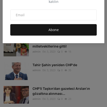
katılın
admin
Eki 4, 2023
0
33
Irak'ın Kuzeyi'ne hava harekatı: 16 hedef
imha edildi
admin
Eki 4, 2023
0
16
Abone
Depremzedelerin beklediği koli
milletvekillerine gitti!
admin
Eki 3, 2023
0
16
Tahir Şahin yeniden CHP'de
admin
Eki 3, 2023
0
35
CHP’li Taşkın’dan gazeteci Arslan’ın
gözaltına alınması...
admin
Eki 3, 2023
0
23