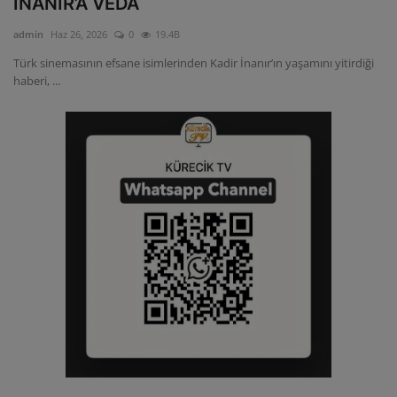
İNANIR’A VEDA
ULUSLARARASI
admin
Haz 26, 2026
0
19.4B
Türk sinemasının efsane isimlerinden Kadir İnanır’ın yaşamını yitirdiği
SAĞLIK VE YAŞAM TARZI
haberi, ...
YEMEK
SPOR
SEYAHAT
EĞİTİM
GALERİ
VİDEO