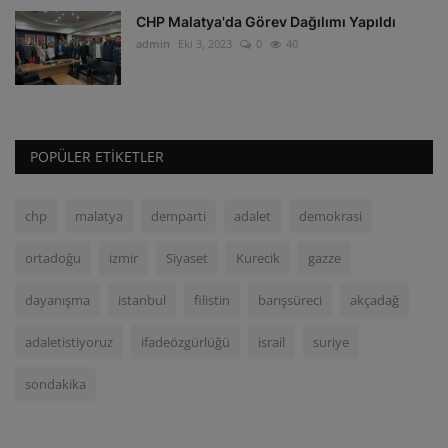
CHP Malatya'da Görev Dağılımı Yapıldı
admin
Eki 3, 2023
0
40
POPÜLER ETIKETLER
chp
malatya
demparti
adalet
demokrasi
ortadoğu
izmir
Siyaset
Kurecik
gazze
dayanışma
istanbul
filistin
barışsüreci
akçadağ
adaletistiyoruz
ifadeözgürlüğü
israil
suriye
sondakika