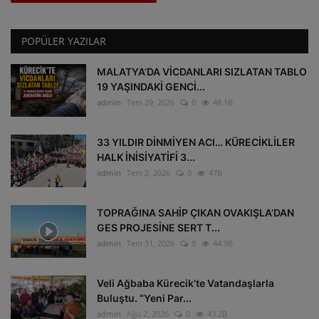
POPÜLER YAZILAR
MALATYA’DA VİCDANLARI SIZLATAN TABLO
19 YAŞINDAKİ GENCİ...
admin
Tem 29, 2026
0
48.1B
33 YILDIR DİNMİYEN ACI… KÜRECİKLİLER
HALK İNİSİYATİFİ 3...
admin
Tem 2, 2026
0
47B
TOPRAĞINA SAHİP ÇIKAN OVAKIŞLA’DAN
GES PROJESİNE SERT T...
admin
Tem 31, 2026
0
44.9B
Veli Ağbaba Kürecik’te Vatandaşlarla
Buluştu. “Yeni Par...
admin
Ağu 2, 2026
0
43.2B