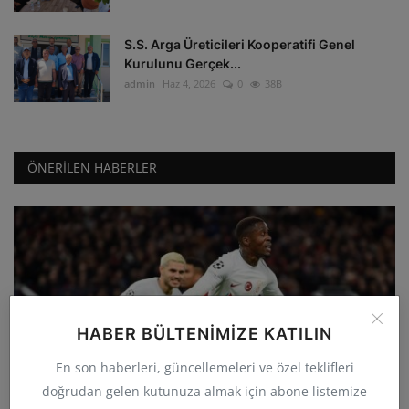
S.S. Arga Üreticileri Kooperatifi Genel
Kurulunu Gerçek...
admin
Haz 4, 2026
0
38B
ÖNERILEN HABERLER
HABER BÜLTENIMIZE KATILIN
GÜNCEL
En son haberleri, güncellemeleri ve özel teklifleri
Galatasaray deplasmanda Manchester
doğrudan gelen kutunuza almak için abone listemize
United'ı 3-2 yenerek...