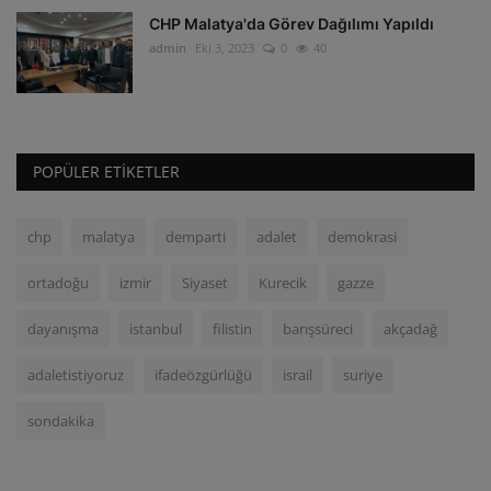
CHP Malatya'da Görev Dağılımı Yapıldı
admin
Eki 3, 2023
0
40
POPÜLER ETIKETLER
chp
malatya
demparti
adalet
demokrasi
ortadoğu
izmir
Siyaset
Kurecik
gazze
dayanışma
istanbul
filistin
barışsüreci
akçadağ
adaletistiyoruz
ifadeözgürlüğü
israil
suriye
sondakika