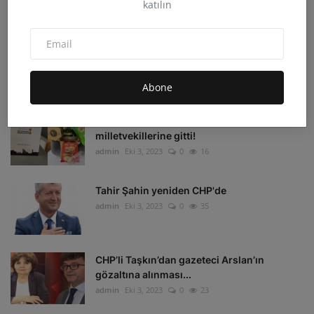
katılın
admin
Eki 4, 2023
0
33
Irak'ın Kuzeyi'ne hava harekatı: 16 hedef
imha edildi
admin
Eki 4, 2023
0
16
Abone
Depremzedelerin beklediği koli
milletvekillerine gitti!
admin
Eki 3, 2023
0
16
Tahir Şahin yeniden CHP'de
admin
Eki 3, 2023
0
35
CHP’li Taşkın’dan gazeteci Arslan’ın
gözaltına alınması...
admin
Eki 3, 2023
0
23