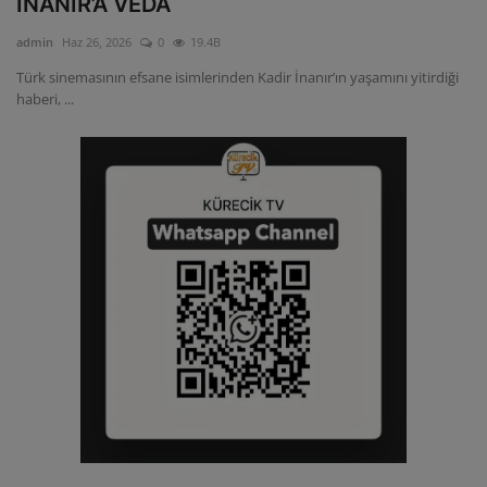
İNANIR’A VEDA
ULUSLARARASI
admin
Haz 26, 2026
0
19.4B
Türk sinemasının efsane isimlerinden Kadir İnanır’ın yaşamını yitirdiği
SAĞLIK VE YAŞAM TARZI
haberi, ...
YEMEK
SPOR
SEYAHAT
EĞİTİM
GALERİ
VİDEO