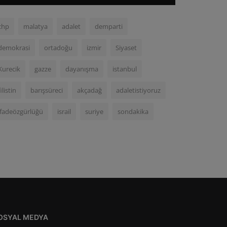
chp
malatya
adalet
demparti
demokrasi
ortadoğu
izmir
Siyaset
Kurecik
gazze
dayanışma
istanbul
filistin
barışsüreci
akçadağ
adaletistiyoruz
ifadeözgürlüğü
israil
suriye
sondakika
OSYAL MEDYA