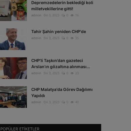
Depremzedelerin beklediği koli
milletvekillerine gitti!
admin
Eki 3, 2023
0
16
Tahir Şahin yeniden CHP'de
admin
Eki 3, 2023
0
35
CHP’li Taşkın’dan gazeteci
Arslan’ın gözaltına alınması...
admin
Eki 3, 2023
0
23
CHP Malatya'da Görev Dağılımı
Yapıldı
admin
Eki 3, 2023
0
40
POPÜLER ETIKETLER