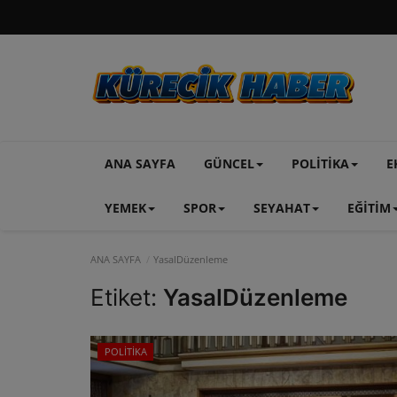
ANA SAYFA
GÜNCEL
POLİTİKA
E
YEMEK
SPOR
SEYAHAT
EĞİTİM
ANA SAYFA
YasalDüzenleme
Etiket:
YasalDüzenleme
POLİTİKA