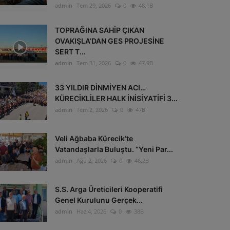
admin
Tem 29, 2026
0
48.1B
TOPRAĞINA SAHİP ÇIKAN
OVAKIŞLA’DAN GES PROJESİNE
SERT T...
admin
Tem 31, 2026
0
47.9B
33 YILDIR DİNMİYEN ACI…
KÜRECİKLİLER HALK İNİSİYATİFİ 3...
admin
Tem 2, 2026
0
47B
Veli Ağbaba Kürecik’te
Vatandaşlarla Buluştu. “Yeni Par...
admin
Ağu 2, 2026
0
46.2B
S.S. Arga Üreticileri Kooperatifi
Genel Kurulunu Gerçek...
admin
Haz 4, 2026
0
38B