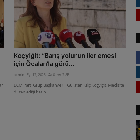
Koçyiğit: “Barış yolunun ilerlemesi
için Öcalan’la görü...
admin
Eyl 17, 2025
0
7.8B
ar
DEM Parti Grup Başkanvekili Gülistan Kılıç Koçyiğit, Meclis’te
düzenlediği basın...