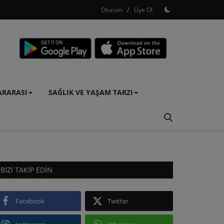
/
Oturum
Üye Ol
ARARASI
SAĞLIK VE YAŞAM TARZI
BIZI TAKIP EDIN
Facebook
Twitter