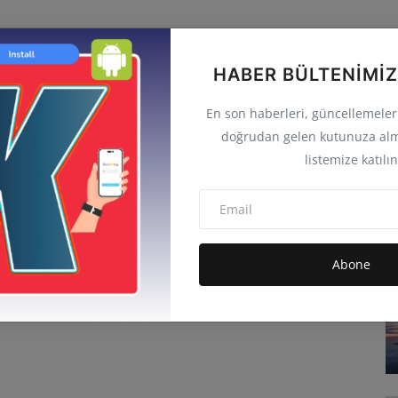
HABER BÜLTENIMIZ
En son haberleri, güncellemeleri 
doğrudan gelen kutunuza alm
listemize katılın
Abone