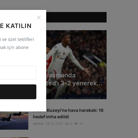
ÖNERILEN HABERLER
E KATILIN
ve özel teklifleri
ak için abone
GÜNCEL
Galatasaray deplasmanda
Manchester United'ı 3-2 yenerek...
admin
Eki 4, 2023
0
33
Irak'ın Kuzeyi'ne hava harekatı: 16
hedef imha edildi
admin
Eki 4, 2023
0
16